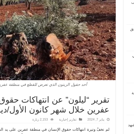
ف
حق
ي
أحد حقول الزيتون الذي تعرض للقطع في منطقة عفري
ة
تقرير “ليلون” عن انتهاكات حقوق
عفرين خلال شهر كانون الأول/ديسمب
يناير 7, 2024
تقارير إخبارية
2,153 زيارة
شهد
لم تخفْ وتيرة انتهاكات حقوق الإنسان في منطقة عفرين على يد ال