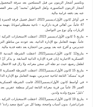
وتكسير أشجار الزيتون من قبل المسلحين بعد سرقة المحصول 
أشجار الزيتون المكسورة، ونُقل المواطن “محمد” إلى مقر الفصي
عنه بعد دفعه غرامة مالية.
في أوائل كانون الأول/ديسمبر 2023، اعتقل 
47 عاماً، من أهالي قرية داركريه – ناحية معبطلي/موباتا، بتهمة 
الزيارات وأي نوع من التواصل.
عاماً، بتهمة التعامل مع الإدارة الذاتية، بعد عودته من مناطق ا
جنديرس، و أفرج عنه بعد يومين من احتجازه بعد دفعه فدية مالية.
بتاريخ12 كانون الأول/ديسمبر2023، اعتقل
العسكرية الاجبارية إبان فترة الإدارة الذاتية السابقة. و يذكر أن
لطفل رضيع، حيث تم نقله الى سجن معراته، ولا زال قيد الاعتقال.
قرية “مسكه” التابعة لناحية جنديرس، بتهمة التعامل مع الإدارة الذات
في أواسط كانون الأول/ديسمبر2023، قا
العمر 26 عاماً من قرية معراتة التابعة لمركز منطقة عفرين 
“دليل” متزوج ولديه ولدين.
بتاريخ 19 كانون الأول/ديسمبر2023، اعتقلت ال