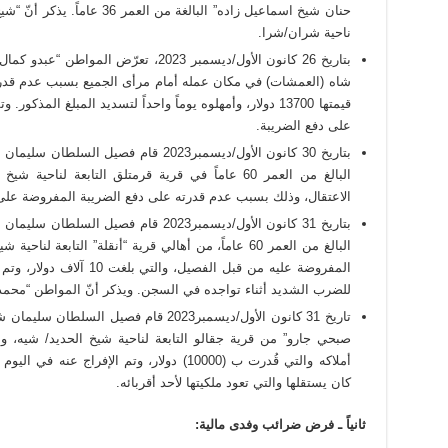
حنان شيخ اسماعيل زاده” البالغ
ناحية شران/شرا.
بتاريخ 26 كانون الأول/ديسمبر 2023، تعر
شاه (العمشات) في مكان عمله أمام مرأى الجميع بسبب عدم قدرته
قيمتها 13700 دولار، وأمهلوه يوماً واحداً لتسديد المبلغ الم
على دفع الضريبة.
بتاريخ 30 كانون الأول/ديسمبر2023 قام فص
البالغ من العمر 60 عاماً في قرية قرمتلق التابعة ل
الاعتقال، وذلك بسبب عدم قدرته على دفع الضريبة المفروضة على معصرته الب
بتاريخ 31 كانون الأول/ديسمبر2023 قام ف
البالغ من العمر 60 عاماً، من أهالي قرية “أنقلة” التاب
المفروضة عليه من قبل الفصيل
للضرب الشديد أثناء تواجده في السجن. ويذكر أنّ المواطن “محم
تاريخ 31 كانون الأول/ديسمبر2023 قام فصي
صبحي جارو” من قرية جقالو التابعة لناحية شيخ الحديد/ شيه،
أملاكه والتي قُدرت ب (10000) دولار، وتم الإف
كان يستقلها والتي تعود ملكيتها لأحد أقربائه.
ثانياً ـ فرض ضرائب وفدى مالية
: