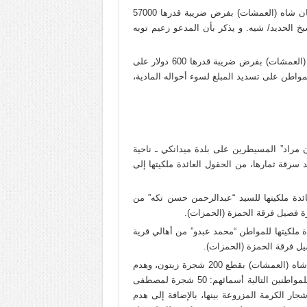
في أواسط كانون الأول/ديسمبر2023، قام فصيل السلطان سليمان شاه (العمشات) بفرض ضريبة قدرها 57000
شيخ الحديد/ شيه. و يذكر بأن المدعو زعيم توبه
في أواخر كانون الأول/ديسمبر2023 قام فصيل السلطان سليمان (العمشات) بفرض ضريبة قدرها 600 دولار على
واطن على تسديد المبلغ لسوء أحواله المادية،
لطان مراد” المسيطرين على بلدة ميدانكي ـ ناحية
ة لأكثر من 100 شجرة زيتون، بعد سرقة ثمارها، من الحقول العائدة ملكيتها إلى
2023، تم قطع 39 شجرة زيتون العائدة ملكيتها للسيد “عبدالرحمن حسن تكه” من
رة فصيل فرقة الحمزة (الحمزات).
 تم قطع 20 شجرة زيتون العائدة ملكيتها للمواطن “محمد عبدو” من أهالي قرية
يل فرقة الحمزة (الحمزات).
بتاريخ 10 كانون الأول/ديسمبر2023 قام فصيل السلطان سليمان شاه (العمشات) بقطع 200 شجرة زيتون، وهدم
ثلاثة منازل للمدنيين في ناحية شيخ الحديد/شيه، والعائدة ملكيتها للمواطنين التالية أسمائهم: 50 شجرة لمصطفى
د من أشجار الكرمة المزروعة بينها، بالإضافة إلى هدم