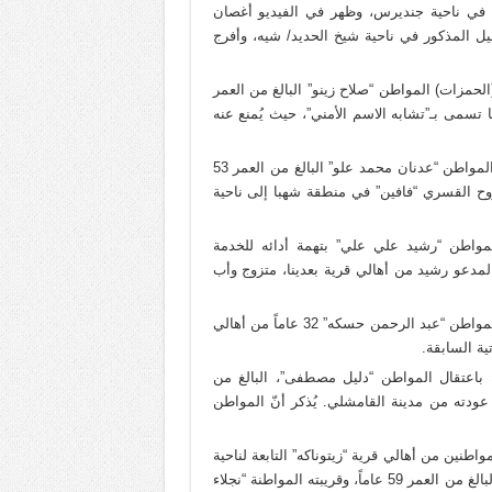
في ناحية جنديرس، وظهر في الفيديو أغصان
ل المذكور في ناحية شيخ الحديد/ شيه، وأفرج
فصيل فرقة الحمزة (الحمزات) المواطن “صلاح زينو” البالغ من العمر
ما تسمى بـ”تشابه الاسم الأمني”، حيث يُمنع عنه
بتاريخ 5 كانون الأول/ديسمبر 2023، اعتقلت الاستخبارات التركية المواطن “عدنان محمد علو” البالغ من العمر 53
لنزوح القسري “فافين” في منطقة شهبا إلى ناحية
ت الشرطة المدنية المواطن “رشيد علي علي” بتهمة أدائه للخدمة
ّ المدعو رشيد من أهالي قرية بعدينا، متزوج وأب
بتاريخ 15 كانون الأول/ديسمبر2023، اعتقلت الشرطة العسكرية المواطن “عبد الرحمن حسكه” 32 عاماً من أهالي
ية السابقة.
مت الشرطة العسكرية باعتقال المواطن “دليل مصطفى”، البالغ من
بعد عودته من مدينة القامشلي. يُذكر أنّ المواطن
استخبارات التركية مواطنين من أهالي قرية “زيتوناكه” التابعة لناحية
شران/شرا، بدون أسباب واضحة، وهما كل من “شيخ سعيد زادة” البالغ من العمر 59 عاماً، وقريبته المواطنة “نجلاء