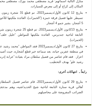
منازل التالية أسمائهم: فريد مصطفى محمد بوزك، مصطفى محم
المكان إلى كراج أو إلى معرض للسيارات.
بتاريخ 12 كانون الأول/ديس
5 أشجار، بشير جمو 4 أشجار.
بتاريخ 13كانون الأول/ديسمبر
التابعة لناحية جنديرس، العائدة ملكيتها للمواطن “خليل خ
(الحمزات).
بتاريخ 27 كانون الأول/ديسمبر2023 فقد الم
في منطقة عفرين حياته، بعد سماعه خبر قطع أشجاره، حيث أصيب 
رشيد علو” بهدف التحطيب.
رابعاً ـ انتهاكات أخرى
:
بتاريخ 29 كانون الأول/ديسمبر2023، قا
أهالي قرية سنارة التابعة لناحية شيخ الحديد/شيه، وهم مدججي
الضرائب المفروضة على محاصيلهم.