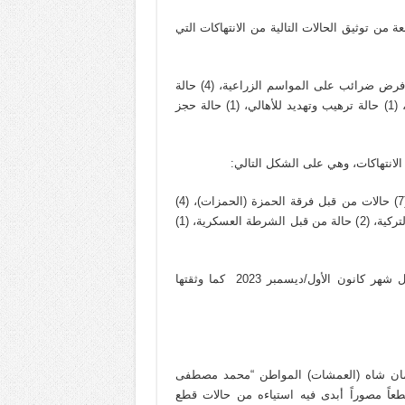
يلون” بعد رصد ومتابعة من توثيق الحالات التالية من الانتهاكات التي
(12) حالة اعتقال لمدنيين، (12) حالة قطع أشجار مثمرة، (6) حالات فرض ضرائب على المواسم الزراعية، (4) حالة
تعذيب، (3) حالات هدم وجرف منازل، (2) دفع غرامات أو فدى مالية، (1) حالة ترهيب وتهديد للأهالي، (1) حالة حجز
لانتهاكات، وهي على الشكل التالي:
(23) حالة انتهاك من قبل لواء السلطان سليمان شاه (العمشات)، (7) حالات من قبل فرقة الحمزة (الحمزات)، (4)
حالات من قبل لواء السلطان مراد، (4) حالات من قبل الاستخبارات التركية، (2) حالة من قبل الشرطة العسكرية، (1)
والانتهاكات المتعددة والمتنوعة التي حدثت في منطقة عفرين خلال شهر كانون الأول/ديسمبر 2023 كما وثقتها
تقل فصيل السطان سليمان شاه (العمشات) المواطن “محمد مصطفى
اً مصوراً أبدى فيه استياءه من حالات قطع