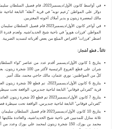
دولار على المواطن “زعيم توبه” في قرية “أنقلة” التابعة لناحية 
مالك لمعصرة زيتون و يدير أملاك أخوته المغتربين.
المواطن “فرزات هورو” في ناحية شيخ الحديد/شيه. ولعدم قدرة الم
اضطر “فرزات” لاقتراض المبلغ من بعض أقربائه لتسديد الضريبة.
ثالثاً ـ قطع أشجار
:
بتاريخ 1 كانون الأول/ديسمبر أقدم عدد من عناصر “لواء الس
شران على قطع الفروع الرئيسي
كلّ من المواطنين: نوري عثمان، مالك حاجي محمد، ملك أمير.
بتاريخ 6 كانون الأول/ديسمبر
قرية “كفردلي فوقاني” التابعة لناحية جنديرس، الواقعة تحت سيط
بتاريخ 7 كانون الأول/ديسمبر2023
“كفردلي فوقاني” التابعة لناحية جنديرس، الواقعة تحت سيطرة فص
محمد بن بوزك، 150 شجرة زيتون لمحمد علي بوزك وعد