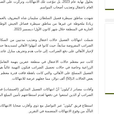
بحلول نهاية عام 2023، بل تنوّعت تلك الانتهاكات، وترك
العام باعتقال وتعذيب أصحاب المواسم.
شهدت مناطق سيطرة فصيل السلطان سليمان شاه المعروف بالعمش
زيادةً ملحوظة عن غيرها من مناطق سيطرة فصائل الجيش الوطني
الجارية في المنطقة خلال شهر كانون الأول/ ديسمبر 2023.
شملت انتهاكات الفصيل حالات اعتقال وتعذيب مدنيين من السكا
لإجبار الأهالي على دفع الضرائب، إلى جانب هدم وتجريف منازل عائدة
كانت تتم معظم حالات الاعتقال في منطقة عفرين بتهمة التعامل م
الزراعية وخاصة في حالات تحصيل الضرائب فتكون التهمة غالباً ه
الفصيل المسلح على الأهالي، والتي كانت باهظة فاقت قدرة معظم ا
بعض الحالات الـ(50) ألف دولار، مما جعلهم عرضة للانتهاكات.
وأفادت مصادر لـ”ليلون” أنّ انتهاكات الفصيل المذكور (العمشات) 
الضرائب أو الذين امتنعوا عن دفعها لعدم استطاعتهم تأمين المبلغ الم
استطاع فريق “ليلون” عبر التواصل مع ذوي وأقارب ضحايا الانتهاكات
التأكّد من وقوع الانتهاكات المتضمنة في التقرير.