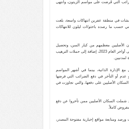
ّزت على الضرائب التي فُرضت على مواسم الزيتون، وانتهى
ات في منطقة عفرين انتهاكات واسعة، بلغت
 حسب ما رصده باحثو/ات ليلون للانتهاكات
ن الأصليين معظمهم من كبار السن، وتحصيل
الضرائب المفروضة سابقاً، حيث كانوا قد أمهلوا الأهالي لتسديدها حتى أواخر العام 2023، إضافة إلى حملات الترهيب
 لمدنيين.
ع الإدارة الذاتية، بينما في أشهر المواسم
و عدم أو التأخر في دفع الضرائب التي فرضها
لسكان الأصليين على دفعها، والتي تجاوزت في
قد شملت السكان الأصليين ممن تأخروا عن دفع
فروض كاملاً.
 ورصد ومتابعة مواقع إخبارية مفتوحة المصدر،