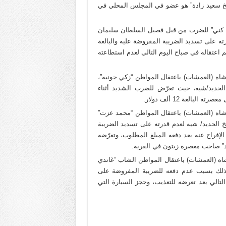
ة من العمر 36 عاماً. يذكر أنّ “شيخ سعيد زادة” هو عضو في المجلس المحلي في
ّض المواطن “عبدو كمال كني” للضرب من قبل فصيل السلطان سليمان
 على تسديد الضريبة المفروضة عليه والبالغة
ذكور. وتم اعتقاله في صباح اليوم التالي لعدم استطاعته
يل السلطان سليمان شاه (العمشات) باعتقال المواطن “زكي جونيه”،
ناحية شيخ الحديد/شيه، حيث تعرّض للضرب الشديد أثناء
الغة 12 ألف دولار.
صيل السلطان سليمان شاه (العمشات) باعتقال المواطن “محمد عزت”
عة لناحية شيخ الحديد/ شيه لعدم قدرته على تسديد الضريبة
، والتي بلغت 10 آلاف دولار، وتم الإفراج عنه بعد دفعه المبلغ المطلوب، وتعرّضه
د” صاحب معصرة زيتون في القرية.
ل السلطان سليمان شاه (العمشات) باعتقال المواطن الشاب “غاندي
 وذلك بسبب عدم دفعه للضريبة المفروضة على
راج عنه في اليوم التالي بعد تعرضه للتعذيب، وحجز السيارة التي