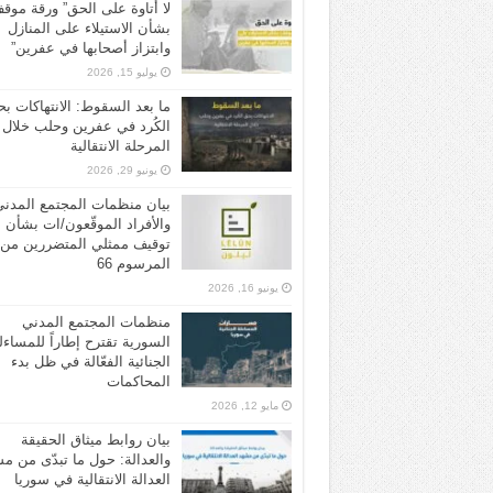
لا أتاوة على الحق” ورقة موق
بشأن الاستيلاء على المنازل
وابتزاز أصحابها في عفرين”
يوليو 15, 2026
ما بعد السقوط: الانتهاكات ب
الكُرد في عفرين وحلب خلال
المرحلة الانتقالية
يونيو 29, 2026
بيان منظمات المجتمع المدن
والأفراد الموقّعون/ات بشأن
توقيف ممثلي المتضررين من
المرسوم 66
يونيو 16, 2026
منظمات المجتمع المدني
السورية تقترح إطاراً للمساءل
الجنائية الفعّالة في ظل بدء
المحاكمات
مايو 12, 2026
بيان روابط ميثاق الحقيقة
والعدالة: حول ما تبدّى من م
العدالة الانتقالية في سوريا