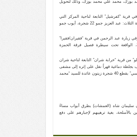
د بوزك، محمد علي محمد بوزك، وذلك لتحويل
مبر2023، تم قطع 31 شجرة زيتون في قرية “كفرشيل” التابعة لناحية المركز التي
تسيطر عليها فصيل فرقة حمزة (“الحمزات)، العائدة ملكيتها للأخوة الثلاث: عبد العزيز جمو 22 شجرة، أيوب جمو
2023، تم قطع 25 شجرة زيتون شرقي زيارة عبد الرحمن في قرية “فقيران/فقيرا”
لف”، الواقعة تحت سيطرة فصيل فرقة الحمزة
واطن “محمد رشيد علو” من قرية “خرابة شران” التابعة لناحية شران
بجلطة دماغية قهراً نقل على إثره إلى مشفى
اعزاز. فقد قام عناصر من فصيل سلطان مراد بقيادة “عرابة إدريسي” بقطع 40 شجرة زيتون عائدة للسيد “محمد
م عناصر فصيل السلطان سليمان شاه (العمشات) بطرق أبواب مساءً
ن بالأسلحة، بغية ترهيبهم لإجبارهم على دفع