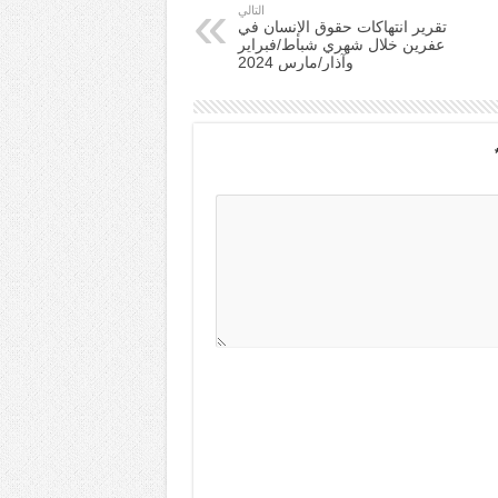
التالي
تقرير انتهاكات حقوق الإنسان في
عفرين خلال شهري شباط/فبراير
وآذار/مارس 2024