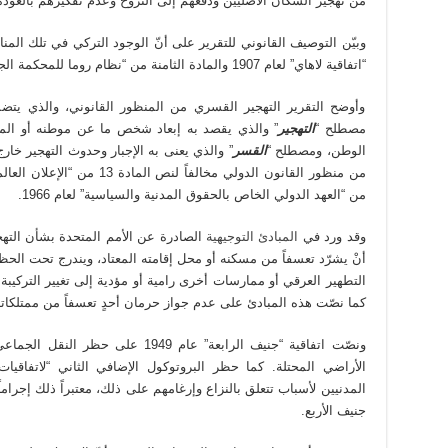
من تهجير السكان الأصليين ودفعهم إلى النزوح وعدم تفكيرهم بالعود
وبيّن التوصيف القانوني للتقرير على أنّ الوجود التركي في تلك المنا
“اتفاقية لاهاي” لعام 1907 والمادة الثامنة من “نظام روما للمحكمة الجنائية الدولية”.
وأوضح التقرير التهجير القسري من المنظور القانوني، والذي ي
مصطلح “
التهجير
” والذي يقصد به إبعاد شخص ما عن موطنه أو المك
الوطن، ومصطلح “
القسر
” والذي يعنى به الإجبار وحدوث التهجير خار
من “العهد الدولي الخاص بالحقوق المدنية والسياسية” لعام 1966.
وقد ورد في
المبادئ التوجيهية
الصادرة عن الأمم المتحدة بشأن التهج
أنْ يشرّد تعسفاً من مسكنه أو محل إقامته المعتاد، ويندرج تحت ال
التطهير العرقي أو ممارسات أخرى رامية أو مؤدية إلى تغيير التركيبة ال
كما نصّت هذه المبادئ على عدم جواز حرمان أحدٍ تعسفاً من ممتلكاته 
ونصّت اتفاقية “جنيف الرابعة” عام 949
المدنيين لأسباب تتعلق بالنزاع وإرغامهم على ذلك، معتبراً ذلك إجراما
جنيف الأربع.