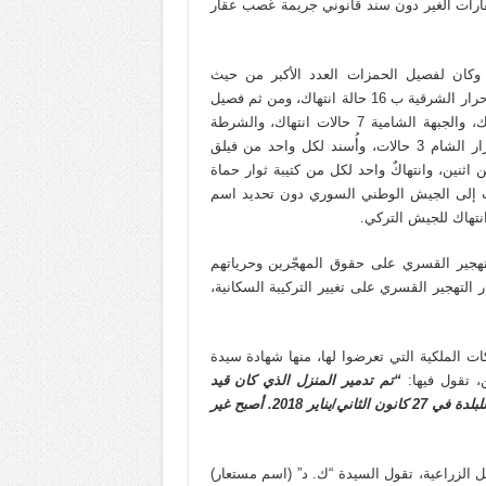
قارات الغير دون سند قانوني جريمة غصب عقار
كات التي تم تحديد الجهة المتورطة فيها 148 حالة، وكان لفصيل الحمزات العدد الأكبر من حيث
الانتهاكات المرتكبة لحقوق الملكية والتي بلغت 33 حالة، يليه فصيل أحرار الشرقية ب 16 حالة انتهاك، ومن ثم فصيل
السلطان مراد بواقع 13 حالة انتهاك، يليه لواء المعتصم بـ 12انتهاك، والجبهة الشامية 7 حالات انتهاك، والشرطة
العسكرية 4 انتهاكات، والسلطان سليمان شاه 3 حالات وكذلك أحرار الشام 3 حالات، وأُسند لكل واحد من فيلق
اثنين، وانتهاكٌ واحد لكل من كتيبة ثوار حماة
ُسبت إلى الجيش الوطني السوري دون تحديد اسم
لتهجير القسري على حقوق المهجّرين وحرياتهم
التهجير القسري على تغيير التركيبة السكانية،
ت الملكية التي تعرضوا لها، منها شهادة سيدة
، تقول فيها:
“تم تدمير المنزل الذي كان قيد
الإنشاء والمؤلف من غرفتين ومنافع مع فسحة، نتيجة القصف التركي للبلدة في 27 كانون الثاني/يناير 2018. أصبح غير
الزراعية، تقول السيدة “ك. د” (اسم مستعار)