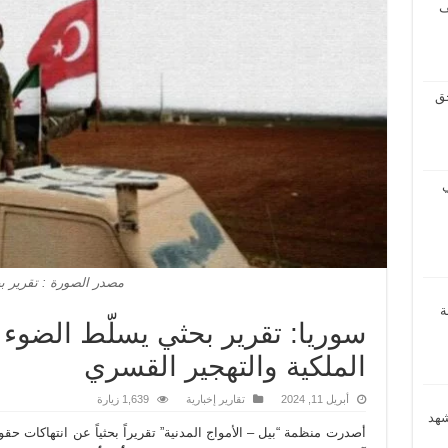
ف
حق
ي
مصدر الصورة : تقرير ب
ة
سوريا: تقرير بحثي يسلّط الضوء
الملكية والتهجير القسري
أبريل 11, 2024
تقارير إخبارية
1,639 زيارة
شهد