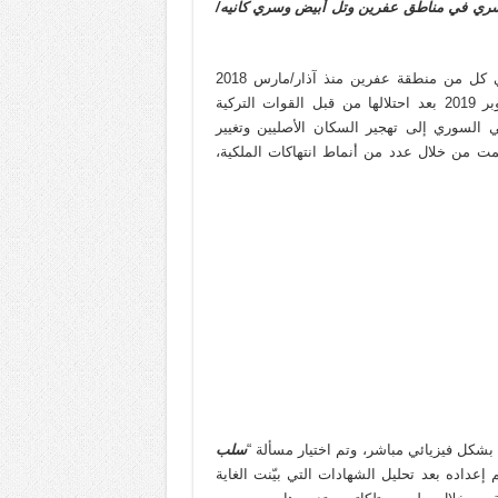
قسري في مناطق عفرين وتل أبيض وسري كانيه/
تناول التقرير انتهاكات حقوق السكن والأراضي والملكية (HLP) في كل من منطقة عفرين منذ آذار/مارس 2018
ومنطقتي تل أبيض ورأس العين/سري كانيه منذ تشرين الأول/أكتوبر 2019 بعد احتلالها من قبل القوات التركية
السوري إلى تهجير السكان الأصليين وتغيير
 تمت من خلال عدد من أنماط انتهاكات الملكية،
سلب
إعداده بعد تحليل الشهادات التي بيّنت الغاية