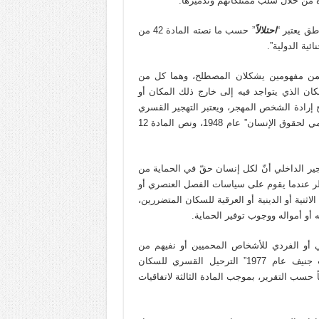
ة من خلال سلب ممتلكاتهم وتدميرها.
طق يعتبر “
احتلالاً
” حسب ما نصته المادة 42 من
تضمن مفهومين يشكلان المصطلح، وهما كل من
ان الذي يتواجد فيه إلى خارج ذلك المكان أو
ج إرادة الشخص المهجر، ويعتبر التهجير القسري
من منظور القانون الدولي مخالفاً لنص المادة 13 من “الإعلان العالمي لحقوق الإنسان” عام 1948، ونص المادة 12
ير الداخلي أنّ لكل إنسان حقّ في الحماية من
حظر عندما يقوم على سياسات الفصل العنصري أو
اثنية أو الدينية أو العرقية للسكان المتضررين،
أو أمواله ووجوب توفير الحماية.
1 على حظر النقل الجماعي أو الفردي للأشخاص المحميين أو نفيهم من
الأراضي المحتلة. كما حظر البروتوكول الإضافي الثاني “لاتفاقيات جنيف عام 1977” الترحيل القسري للسكان
ً حسب التقرير، بموجب المادة الثالثة لاتفاقيات