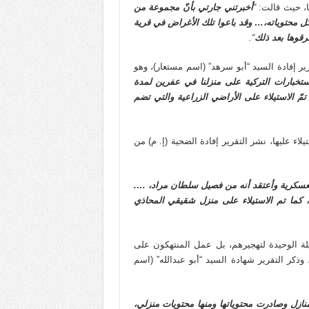
“
أخبرتني جارتي بأنّ مجموعة من
كل محتوياته،… وقد باعوا تلك الأغراض في قرية
حرقوها بعد ذلك
“.
ر إفادة السيد “أبو سرهد” (اسم مستعار)، وهو
ستخبارات التركية على منزلنا في عفرين لمدة
ّ الاستيلاء على الأراضي الزراعية والتي تضم
اء عليها، نشر التقرير إفادة الضحية (إ. م) من
لعسكرية وأعتقد أنه من فصيل سلطان مراد، ….
، كما تم الاستيلاء على منزل شقيقي المحاذي
يلة الوحيدة لتهجيرهم، بل عمل المنتهكون على
وذكر التقرير شهادة السيد “أبو عبدالله” (اسم
نازل وصادرت محتوياتها ومنها محتويات منزلي،