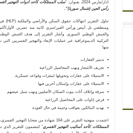
آذار/مارس 2024، بعنوان: “
سلب الممتلكات كأحد أدوات التهجير ال
رأس العين (شمال سوريا)”.
والجيش الوطني السوري. وأشار التقرير إلى هدف الجيش الوطني 
التركيبة الديموغرافية عبر عمليات الإبعاد والتهجير القسريين التي
منها:
تدمير العقارات
تجريف الأشجار ونهب المحاصيل الزراعية
الاستيلاء على عقارات وتحويلها لمقرات وقواعد عسكرية.
الاستيلاء على عقارات وإسكان آخرين فيها
سرقة وإتلاف أثاث بيوت السكان الأصليين ونهب سبل عيشهم
فرض إتاوات على المحاصيل الزراعية
تهديد المالكين بعواقب وخيمة في حال العودة
اعتمدت منهجية التقرير على 164 شهادة من ضحايا التهجير القسري، بشكل فيزيائي مباشر، وتم اختيار مسألة “
الممتلكات كأحد أساليب التهجير القسري
” كمضمون للتقرير الذي تم 