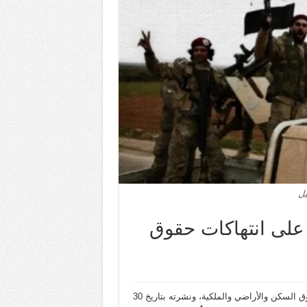
يل
 على انتهاكات حقوق
أصدرت منظمة “بيل – الأمواج المدنية” تقريراً بحثياً عن انتهاكات حقوق السكن والأراضي والملكية، ونشرته بتاريخ 30