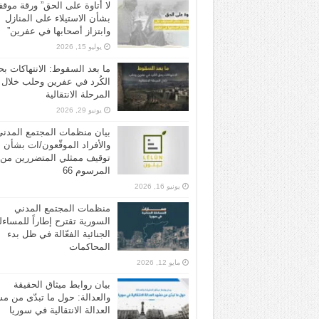
لا أتاوة على الحق” ورقة موق
بشأن الاستيلاء على المنازل
وابتزاز أصحابها في عفرين”
يوليو 15, 2026
ما بعد السقوط: الانتهاكات ب
الكُرد في عفرين وحلب خلال
المرحلة الانتقالية
يونيو 29, 2026
بيان منظمات المجتمع المدن
والأفراد الموقّعون/ات بشأن
توقيف ممثلي المتضررين من
المرسوم 66
يونيو 16, 2026
منظمات المجتمع المدني
السورية تقترح إطاراً للمساءل
الجنائية الفعّالة في ظل بدء
المحاكمات
مايو 12, 2026
بيان روابط ميثاق الحقيقة
والعدالة: حول ما تبدّى من م
العدالة الانتقالية في سوريا