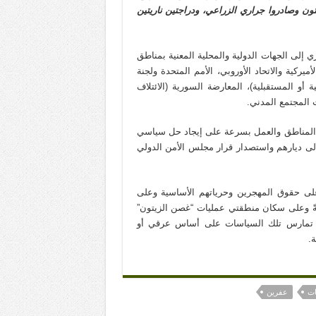
ء على أرضي الزراعية المشجّرة بـ 800 شجرة زيتون وصادروا جراري الزراعي، ودراجتين ناريتين
ري إلى الجهات الدولية والمحلية المعنية بمناطق
يركية والاتحاد الأوروبي، الأمم المتحدة ولجنة
 أو المستقبلية)، المعارضة السورية (الائتلاف
 المجتمع المدني.
ك المناطق والعمل بسرعة على إيجاد حل سياسي
 إلى ديارهم واستصدار قرار مجلس الأمن الدولي
على حقوق المهجرين وحرياتهم الأساسية وعلى
مةً وعلى سكان منطقتي عمليات “غصن الزيتون”
ما تمارس تلك السياسات على أساس عرقي أو
.
ات
عفرين