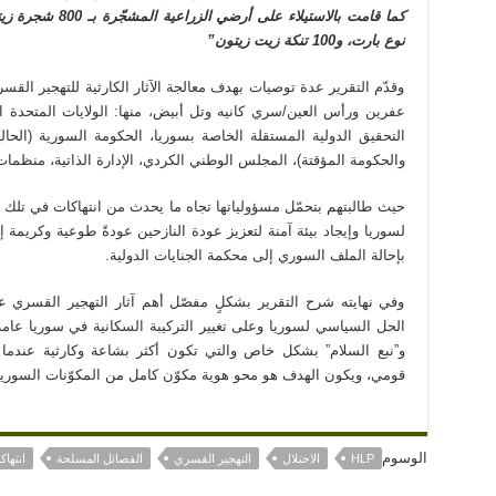
كما قامت بالاستيلا
نوع بارت، و100 تنكة زيت زيتون”
وقدّم التقرير عدة توصيات بهدف معالجة الآثار الكارثية للتهجير القس
عفرين ورأس العين/سري كانيه وتل أبيض، منها: الولايات المتحدة الأم
التحقيق الدولية المستقلة الخاصة بسوريا، الحكومة السورية (الحالية
والحكومة المؤقتة)، المجلس الوطني الكردي، الإدارة الذاتية، منظمات
حيث طالبتهم بتحمّل مسؤولياتها تجاه ما يحدث من انتهاكات في تل
لسوريا وإيجاد بيئة آمنة لتعزيز عودة النازحين عودةً طوعية وكريمة
بإحالة الملف السوري إلى محكمة الجنايات الدولية.
وفي نهايته شرح التقرير بشكلٍ مفصّل أهم آثار التهجير القسري 
الحل السياسي لسوريا وعلى تغيير التركيبة السكانية في سوريا عا
و”نبع السلام” بشكل خاص والتي تكون أكثر بشاعة وكارثية عند
قومي، ويكون الهدف هو محو هوية مكوّن كامل من المكوّنات السورية
الوسوم
HLP
الاحتلال
التهجير القسري
الفصائل المسلحة
انتهاك