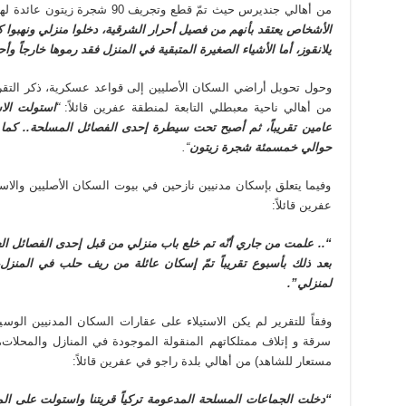
من أهالي جنديرس حيث تمّ قطع وتجريف 90 شجرة زيتون عائدة لها، حيث قالت:
الأشخاص يعتقد بأنهم من فصيل أحرار الشرقية، دخلوا منزلي ونهبوا 
يلانقوز، أما الأشياء الصغيرة المتبقية في المنزل فقد رموها خارجاً وأ
وحول تحويل أراضي السكان الأصليين إلى قواعد عسكرية، ذكر التقري
من أهالي ناحية معبطلي التابعة لمنطقة عفرين قائلاً:
“
استولت الا
عامين تقريباً، ثم أصبح تحت سيطرة إحدى الفصائل المسلحة.. كما تم
حوالي خمسمئة شجرة زيتون
“.
وفيما يتعلق بإسكان مدنيين نازحين في بيوت السكان الأصليين والاستيل
عفرين قائلاً:
“.. علمت من جاري أنّه تم خلع باب منزلي من قبل إحدى الفصائل ا
بعد ذلك بأسبوع تقريباً تمّ إسكان عائلة من ريف حلب في المنزل
لمنزلي”.
وفقاً للتقرير لم يكن الاستيلاء على عقارات السكان المدنيين الوس
سرقة و إتلاف ممتلكاتهم المنقولة الموجودة في المنازل والمحلات، 
مستعار للشاهد) من أهالي بلدة راجو في عفرين قائلاً:
“دخلت الجماعات المسلحة المدعومة تركياً قريتنا واستولت على الم