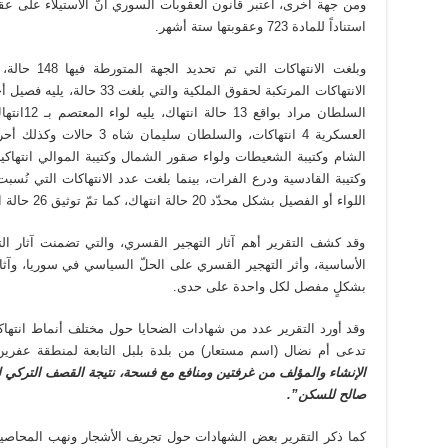
ومن جهة أخرى، اعتبر قانون العقوبات السوري أنّ الاستيلاء على ع
استناداً للمادة 723 وعقوبتها ستة أشهر.
وبلغت الانتها
الشام وكتيبة الشعيطات ولواء صقور الشمال وكتيبة الموالي انتهاكين 
وكتيبة القادسية ودرع الفرات، بينما بلغت عدد الانتهاكات التي ن
اللواء أو الفصيل بشكل محدّد 20 حالة انتهاك، كما تمّ توثيق 26 حالة انتهاك للجيش التركي.
وقد كشف التقرير أهم آثار التهجير القسري، والتي تضمنت آثار ا
الأساسية، وأثر التهجير القسري على الحلّ السياسي في سوريا، وآثار 
بشكلٍ مفصل لكل واحدة على حدى.
وقد أورد التقرير عدد من شهادات الضحايا حول مختلف أنماط انتهاكا
تدعى أم نضال (اسم مستعار) من بلدة بلبل التابعة لمنطقة عفرين
صالح للسكن”.
كما ذكر التقرير بعض الشهادات حول تجريف الأشجار ونهب المحاصيل 