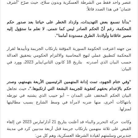
عنصر واحد فقط من الشرطة العسكرية وبدون سلاح، حيث صرّح “أشرف
عثمان” في هذا الصدد قائلاً:
“بدأنا نسمع بعض التهديدات، وازداد الخطر على حياتنا بعد صدور حكم
المحكمة، رغم أنّ الحكم الصادر ليس كما نتمنى. لا نعلم ما ستؤول إليه
مصير عائلاتنا وأولادنا. الطرق مسدودة أمامنا”.
من جهته اعترفت الحكومة السورية المؤقتة بارتكاب الجريمة وتأييدها لقرار
المحكمة كتطبيق عملي لنهج المحاسبة والالتزام الحكومي بتحقيق العدالة
حسب
البيان الذي أصدرته
بتاريخ 18 كانون الثاني/يناير 2023، وورد في
البيان:
“وفي ختام الجهود، تمت إدانة المتهمين الرئيسيين الأربعة بتهمتهم، وصدر
حكم بالإعدام بحقهم كعقوبة للجريمة البشعة التي ارتكبوها.”،
حيث تجاهل
البيان الحكم المخفف على المدان – أبو حبيب الذي يشتبه في تورطه
بانتهاكات أخرى، منها
ضربه لامرأة
في وسط الشارع بسبب مطالبتها
لمنزلها.
وكانت
حركة التحرير والبناء
قد أعلنت بتاريخ 21 آذار/مارس 2023 عن إلقاء
القبض على ثلاثة متهمين بارتكاب جريمة قتل أربعة مدنيين كرد في مدينة
جنديرس وسلمتهم لقيادة الشرطة العسكرية، وهم كل من: