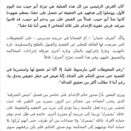
“
كان الغرض الرئيسي من كل هذه العملية هي تبرئة أبو حبيب منذ اليوم
الأول، ووصلوا إلى هدفهم. في الحقيقة لم نحصل على حقنا، معظم شهودنا
كانوا ضدّ أبو حبيب. فبدلاً من القبض على من يدعم أبو حبيب، قد قاموا
بتبرئته. فرض عقوبة الإعدام على ثلاثة أشخاص لا يعني أننا نلنا حقنا”.
وأكّد “أشرف عثمان” – أخ الضحايا في جريمة جنديرس – على الضغوطات
التي تعرضت لها العائلة للتخلي عن القضية والقبول بالصّلح والمساومة، تارة
بالتهديد، وتارةً بإغرائهم بالمال، وتارة أخرى بعرقلة إجراءات المحاكمة
والتضييق عليهم، وفي هذا الصدد صرّح “أشرف” قائلاً:
“رغم الضغوطات التي مارسوها علينا، إلا أنّنا لم نخضع لها واستمرينا في
القضية حتى صدور الحكم على الجناة. إنّنا نعيش في خطر حقيقي يحدق بنا،
رغم أننا لا نطالب أكثر من تحقيق العدالة”.
ويرى البعض بأنّ صدور حكم الإعدام على عناصر من فصيل “جيش الشرقية”
الذي ينحدر أعضاءه من عشائر دير الزور، سيزيد من الطين بلة، حيث
يُخشى من ردة فعل عكسية ربما تؤدي إلى مزيد من التعقيد والضغوط على
عائلة “بشمرك” وربما إلى جريمة أو مجزرة أخرى. خاصة في ظل عدم توفر
حماية لأفراد عائلة “بشمرك” ولا ضمانات من أي طرف، حتى أنهم تُركوا بلا
حماية أثناء توجههم إلى المحكمة يوم صدور الحكم، فلم يكن برفقتهم سوى