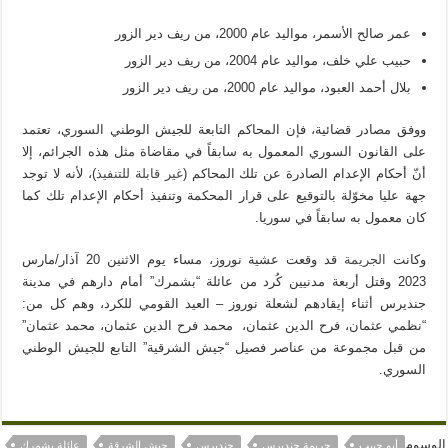
عمر صالح الأسمر، مواليد عام 2000، من ريف دير الزور
حبيب علي خلف، مواليد عام 2004، من ريف دير الزور
بلال أحمد العبود، مواليد عام 2000، من ريف دير الزور
ووفق مصادر قضائية، فإن المحاكم التابعة للجيش الوطني السوري، تعتمد
على القانون السوري المعمول به سابقاً في مقاضاة مثل هذه الجرائم، إلا
أنّ أحكام الإعدام الصادرة عن تلك المحاكم (
غير قابلة للتنفيذ
)، لأنه لا توجد
جهة عليا مخوّلة بالتوقيع على قرار المحكمة وتنفيذ أحكام الإعدام تلك كما
كان معمول به سابقاً في سوريا.
وكانت
الجريمة
قد وقعت عشية نوروز، مساء يوم الاثنين 20 آذار/مارس
2023 وقتل أربعة مدنيين كُرد من عائلة “بشمرك” أمام دارهم في مدينة
جنديرس أثناء إيقادهم لشعلة نوروز – العيد القومي للكرد، وهم كل من:
“نظمي عثمان، فرح الدين عثمان، محمد فرح الدين عثمان، محمد عثمان”
من قبل مجموعة من عناصر فصيل “جيش الشرقية” التابع للجيش الوطني
السوري.
الوسوم
أبو حبيب
جريمة جنديرس
جنديرس
جيش الشرقة
عائلة بشمرك