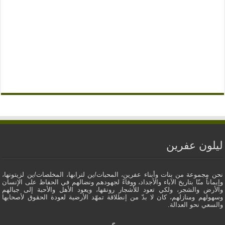
ليلون عفرين
نحن مجموعة من بنات وأبناء عفرين، المحبات/ين لترابها، المخلصات/ين لزيتونها،
وإيماناً منّا بتاريخ الآباء والأجداد، ووفاءً لجهودهم ونضالهم في الحفاظ على الإنسان
والأرض والشجر، ولكي تعود للأشجار رونقها، ويعود الأهل والأحبة إلى جبالهم
وسهولهم ومنازلهم، كان لا بدّ من إنطلاقة تمهّد الأرضية لعودة الحقوق لأصحابها
والسعي نحو العدالة.