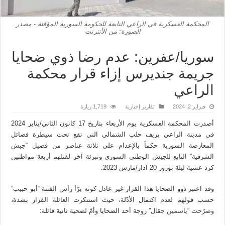
المحكمة العسكرية في الراعي التابعة للحكومة السورية المؤقتة - مصدر
الصورة: من الأنترنت
سوريا/عفرين: عدم رضا ذوي ضحايا
جريمة جنديرس إزاء قرار محكمة
الراعي
فبراير 2, 2024
تقارير إخبارية
1,719 زيارة
أصدرت المحكمة العسكرية يوم الأربعاء بتاريخ 17 كانون الثاني/يناير 2024
في مدينة الراعي بريف حلب الشمالي التي تقع تحت سيطرة فصائل
المعارضة السورية حكماً بالإعدام على ثلاثة عناصر من فصيل “جيش
الشرقية” التابع للجيش الوطني السوري وتبرئة آخر لقتلهم أربعة مواطنين
كرد عشية ليلة نوروز 20 آذار/مارس 2023.
وقد اعتبر ذوو الضحايا هذا القرار غير عادل كونه برّأ رأس الفتنة “أبو حبيب”
حسب قولهم لعدم اكتمال الأدّلة، حيث استنكرت العائلة القرار بشدة،
وصرّحت “ياسمين جقال
” زوجة أحد الضحايا وأمّ لضحية ثانية قائلة: