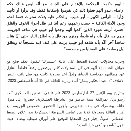
“اليوم حكمت المحكمة بالإعدام على الجناة، مع أنّه ليس هناك حكم
الإعدام. يبدو أنّهم فعلوا ذلك كي يقوموا بإسكاتنا فقط، وقد برأوا أو كأنهم
برّأوا – الرأس الكبير – أبو حبيب، والحكم عليه بثلاث سنوات فقط لعدم
وجود الأدلة الكافية – حسب زعمهم، رغم أننا في ظل أجواء الخوف والقلق
أحضرنا أربعة شهود الذين أكدوا أنّهم وجدوا أبو حبيب في ساحة الجريمة،
منهم من قال بأنه رآه قادماً، ومنهم من قال بأنه أطلق النار، حتى أنّ هناك
شاهداً آخر أكّد بأنه شاهد أبو حبيب يربت على كتف ابنه مشجعاً له ويطلق
أول رصاصة على الضحايا من مسدسه”.
وجرت محاولات عديدة للضغط على عائلة “بشمرك” للقبول بعقد صلح مع
عوائل الجناة، إلا أنّهم في كل المحاولات كانوا يرفضون رفضاً قاطعاً التنازل
عن مطالبهم بمحاسبة الجناة، ولعلّ آخر محاولة كانت من قبل نائب رئيس
الائتلاف “د. عبد الحكيم بشار” أثناء
زيارته للعائلة
في 15 آب/أغسطس 2023.
وبتاريخ يوم الإثنين 27 آذار/مارس 2023 قام
قاضي التحقيق العسكري
“طه
رشواني”، بمرافقة ستة عناصر من الشرطة العسكرية، حضروا إلى منزل
عائلة بيشمرك في بلدة جنديرس وأجروا التحقيق بخصوص الجريمة مع
أفراد العائلة ومحاولة ثلاثة من عناصر الشرطة العسكرية بعد إغلاق الضبط
القضائي أصولاً، إجبار ذوي الضحايا التوقيع على أوراق ضبطية بيضاء. حيث
تقول “ياسمين” في هذا الصدد: