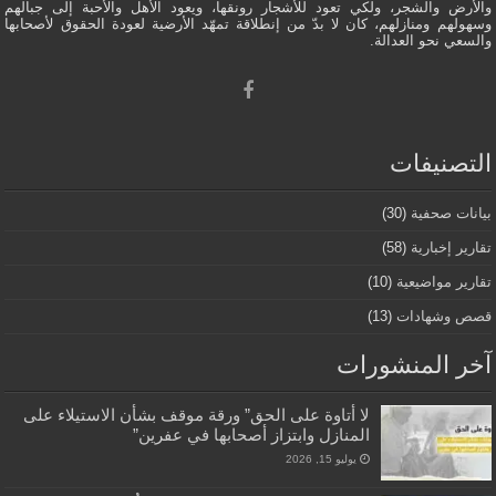
والأرض والشجر، ولكي تعود للأشجار رونقها، ويعود الأهل والأحبة إلى جبالهم
وسهولهم ومنازلهم، كان لا بدّ من إنطلاقة تمهّد الأرضية لعودة الحقوق لأصحابها
والسعي نحو العدالة.
التصنيفات
بيانات صحفية
(30)
تقارير إخبارية
(58)
تقارير مواضيعية
(10)
قصص وشهادات
(13)
آخر المنشورات
لا أتاوة على الحق” ورقة موقف بشأن الاستيلاء على
المنازل وابتزاز أصحابها في عفرين”
يوليو 15, 2026