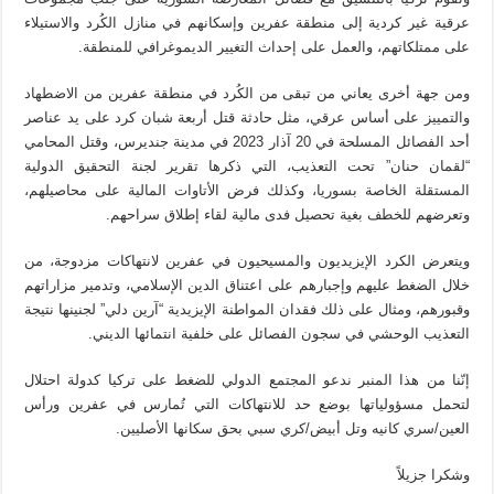
عرقية غير كردية إلى منطقة عفرين وإسكانهم في منازل الكُرد والاستيلاء
على ممتلكاتهم، والعمل على إحداث التغيير الديموغرافي للمنطقة.
ومن جهة أخرى يعاني من تبقى من الكُرد في منطقة عفرين من الاضطهاد
والتمييز على أساس عرقي، مثل حادثة قتل أربعة شبان كرد على يد عناصر
أحد الفصائل المسلحة في 20 آذار 2023 في مدينة جنديرس، وقتل المحامي
“لقمان حنان” تحت التعذيب، التي ذكرها تقرير لجنة التحقيق الدولية
المستقلة الخاصة بسوريا، وكذلك فرض الأتاوات المالية على محاصيلهم،
وتعرضهم للخطف بغية تحصيل فدى مالية لقاء إطلاق سراحهم.
ويتعرض الكرد الإيزيديون والمسيحيون في عفرين لانتهاكات مزدوجة، من
خلال الضغط عليهم وإجبارهم على اعتناق الدين الإسلامي، وتدمير مزاراتهم
وقبورهم، ومثال على ذلك فقدان المواطنة الإيزيدية “آرين دلي” لجنينها نتيجة
التعذيب الوحشي في سجون الفصائل على خلفية انتمائها الديني.
إنّنا من هذا المنبر ندعو المجتمع الدولي للضغط على تركيا كدولة احتلال
لتحمل مسؤولياتها بوضع حد للانتهاكات التي تُمارس في عفرين ورأس
العين/سري كانيه وتل أبيض/كري سبي بحق سكانها الأصليين.
وشكرا جزيلاً