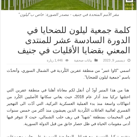
مقر الأمم المتحدة في جنيف - مصدر الصورة: خاص ب"ليلون"
كلمة جمعية ليلون للضحايا في
الدورة السادسة عشر للمنتدى
المعني بقضايا الأقليات في جنيف
ديسمبر 9, 2023
بيانات صحفية
1,446 زيارة
اسمي “كاوا عمر” من منطقة عفرين الكُردية في الشمال السوري، وأتحدّث
باسم “جمعية ليلون للضحايا”.
هنا من هذا المنبر أودّ أن أنقل لكم معاناة أهلنا في منطقة عفرين التي
احتلتها تركيا منذ آذار عام 2018، حيث يعاني سكانها الأصليين الكُرد من
انتهاكات واسعة منذ بدء العملية العسكرية التركية، التي أدّت الى التهجير
القسري لغالبية العائلات الكُردية الذين يعيشون منذ أكثر من خمس سنوات
في المخيمات بمنطقة “شهبا” في ريف حلب الشمالي، حيث لا تتوفر فيها
أدنى مقومات الحياة في ظل حصار خانق من قبل الدولة السورية.
وتقوم تركيا بالتنسيق مع فصائل المعارضة السورية على جلب مجموعات