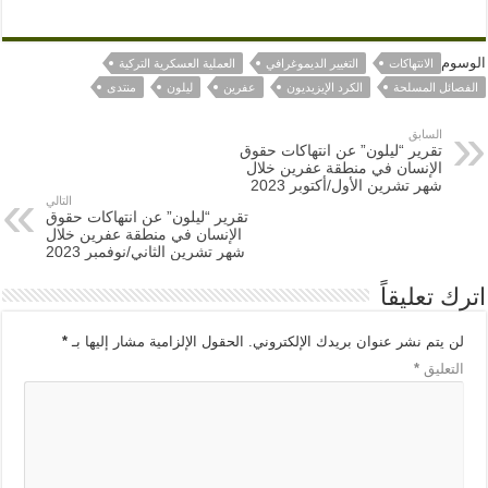
الوسوم
الانتهاكات
التغيير الديموغرافي
العملية العسكرية التركية
الفصائل المسلحة
الكرد الإيزيديون
عفرين
ليلون
منتدى
السابق
تقرير “ليلون” عن انتهاكات حقوق
الإنسان في منطقة عفرين خلال
شهر تشرين الأول/أكتوبر 2023
التالي
تقرير “ليلون” عن انتهاكات حقوق
الإنسان في منطقة عفرين خلال
شهر تشرين الثاني/نوفمبر 2023
اترك تعليقاً
لن يتم نشر عنوان بريدك الإلكتروني.
الحقول الإلزامية مشار إليها بـ
*
التعليق
*