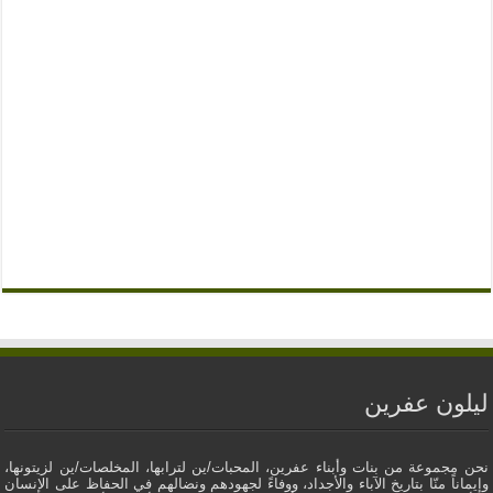
ليلون عفرين
نحن مجموعة من بنات وأبناء عفرين، المحبات/ين لترابها، المخلصات/ين لزيتونها،
وإيماناً منّا بتاريخ الآباء والأجداد، ووفاءً لجهودهم ونضالهم في الحفاظ على الإنسان