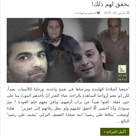
يحقق لهم ذلك!
مارس 16, 2024
قصص وشهادات
“جمعنا أشلاءنا الهامدة ومزجناها في نغمةٍ واحدة، ورحلنا كالأمنيات بعيداً،
لكن لم تنعم أرواحنا الساهدة بالراحة، شاء القدر أنْ يأخذهم الموتُ منا على
حين غفلة. دُفنوا بعيداً عن تراب أرضهم، ودُفن معهم حلم العودة..! تمرّ
سنواتٌ وأنا أخشى ألّا أحققَ حلمهم ولو بنقل رفاتهم إلى عفرين“. هكذا
أوضحت “سلافا علي رشيد” ابنة ضحايا القصف التركي “محمد علي رشيد”
البالغ …
أكمل القراءة »