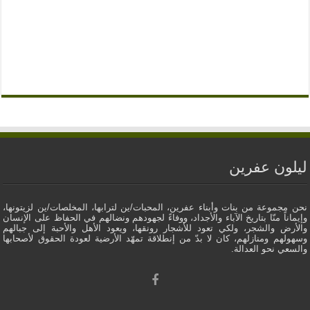
ليلون عفرين
نحن مجموعة من بنات وأبناء عفرين، المحبات/ين لترابها، المخلصات/ين لزيتونها،
وإيماناً منّا بتاريخ الآباء والأجداد، ووفاءً لجهودهم ونضالهم في الحفاظ على الإنسان
والأرض والشجر، ولكي تعود للأشجار رونقها، ويعود الأهل والأحبة إلى جبالهم
وسهولهم ومنازلهم، كان لا بدّ من إنطلاقة تمهّد الأرضية لعودة الحقوق لأصحابها
والسعي نحو العدالة.