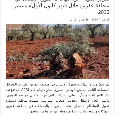
منطقة عفرين خلال شهر كانون الأول/ديسمبر
2023
يناير 7, 2024
تقارير إخبارية
لم تخفْ وتيرة انتهاكات حقوق الإنسان في منطقة عفرين على يد الفصائل
المسلحة التابعة للجيش الوطني السوري بحلول نهاية عام 2023، بل تنوّعت
تلك الانتهاكات، وتركّزت على الضرائب التي فُرضت على مواسم الزيتون،
وانتهى العام باعتقال وتعذيب أصحاب المواسم. شهدت مناطق سيطرة
فصيل السلطان سليمان شاه المعروف بالعمشات في منطقة عفرين
انتهاكات واسعة، بلغت زيادةً ملحوظة عن غيرها من مناطق …