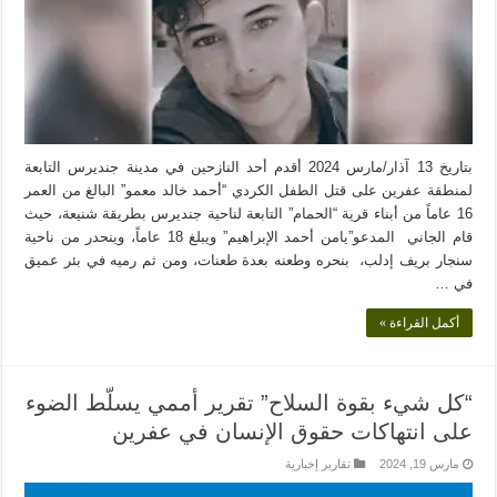
بتاريخ 13 آذار/مارس 2024 أقدم أحد النازحين في مدينة جنديرس التابعة
لمنطقة عفرين على قتل الطفل الكردي “أحمد خالد معمو” البالغ من العمر
16 عاماً من أبناء قرية “الحمام” التابعة لناحية جنديرس بطريقة شنيعة، حيث
قام الجاني المدعو”يامن أحمد الإبراهيم” ويبلغ 18 عاماً، وينحدر من ناحية
سنجار بريف إدلب، بنحره وطعنه بعدة طعنات، ومن ثم رميه في بئر عميق
في …
أكمل القراءة »
“كل شيء بقوة السلاح” تقرير أممي يسلّط الضوء
على انتهاكات حقوق الإنسان في عفرين
مارس 19, 2024
تقارير إخبارية