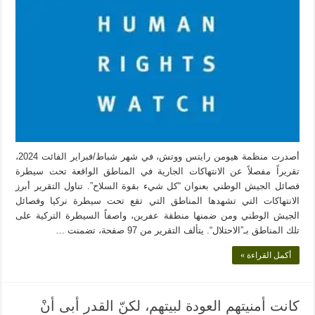
أصدرت منظمة هيومن رايتس ووتش، في شهر شباط/فبراير الفائت 2024،
تقريراً مفصلاً عن الانتهاكات الجارية في المناطق الواقعة تحت سيطرة
فصائل الجيش الوطني بعنوان “كل شيء بقوة السلاح”. تناول التقرير أبرز
الانتهاكات التي تشهدها المناطق التي تقع تحت سيطرة نركيا وفصائل
الجيش الوطني ومن ضمنها منطقة عفرين، واصفاً السيطرة التركية على
تلك المناطق بـ”الاحتلال“. يتألف التقرير من 97 صفحة، تضمنت …
أكمل القراءة »
كانت أمنيتهم العودة لبيتهم، لكنّ القدر أبى أنْ