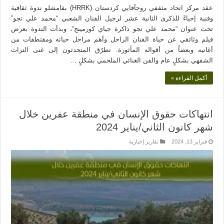
عقد مركز اتحاد مثقفي روجآفايي كردستان (HRRK) بقامشلو ندوة ثقافية
وفنية إحياءً للذكرى الثانية عشر لرحيل الفنان الشعبي “محمد علي تجو”
تحت عنوان “محمد علي تجو ذاكرة جياي كورمينج“، وبدأت الندوة بعرض
فيلم وثائقي عن حياة الفنان الراحل وأهم مراحل حياته ومقتطفات من
أغانيه وبعضاً من أقواله المأثورة. تطرّق المتحدثون إلى غنى التراث
الشفهي بشكلٍ عام والفن الغنائي الملحمي بشكلٍ …
أكمل القراءة »
انتهاكات حقوق الإنسان في منطقة عفرين خلال
شهر كانون الثاني/يناير 2024
فبراير 13, 2024
تقارير إخبارية