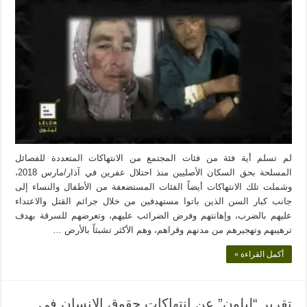
لم تسلم أية فئة من فئات المجتمع من الانتهاكات المتعددة للفصائل
المسلحة بحق السكان الأصليين منذ احتلال عفرين في آذار/مارس 2018،
وشملت تلك الانتهاكات أيضاً الفئات المستضعفة من الأطفال والنساء إلى
جانب كبار السن الذين باتوا مستهدفين من خلال جرائم القتل والاعتداء
عليهم بالضرب، وإهانتهم وفرض الضرائب عليهم، وتعرضهم للسرقة بهدف
ترهيبهم وتهجيرهم من مدنهم وقراهم، وهم الأكثر تشبثاً بالأرض …
أكمل القراءة »
تقرير “ليلون” عن انتهاكات حقوق الإنسان في