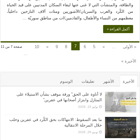
والطاقة، والمنشآت التي لا غنى عنها لبقاء السكان المدنيين على قيد الحياة
من الكُرد والعرب والسريان/الاَشوريين ومئات اَلاف النازحين داخلياً،
معظمهم من النساء والأطفال، والقادمين/ات من مناطق سوريّة …
أكمل القراءة »
7
« الأولى
...
«
5
6
8
9
»
10
صفحة 7 من 11
...
الأخيرة »
الأخيرة
الأشهر
تعليقات
الوسوم
لا أتاوة على الحق” ورقة موقف بشأن الاستيلاء على
المنازل وابتزاز أصحابها في عفرين”
يوليو 15, 2026
ما بعد السقوط: الانتهاكات بحق الكُرد في عفرين وحلب
خلال المرحلة الانتقالية
يونيو 29, 2026