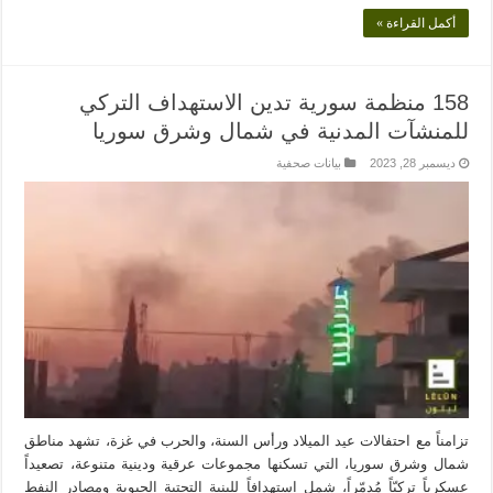
أكمل القراءة »
158 منظمة سورية تدين الاستهداف التركي
للمنشآت المدنية في شمال وشرق سوريا
ديسمبر 28, 2023
بيانات صحفية
تزامناً مع احتفالات عيد الميلاد ورأس السنة، والحرب في غزة، تشهد مناطق
شمال وشرق سوريا، التي تسكنها مجموعات عرقية ودينية متنوعة، تصعيداً
عسكرياً تركيّاً مُدمّراً، شمل استهدافاً للبنية التحتية الحيوية ومصادر النفط