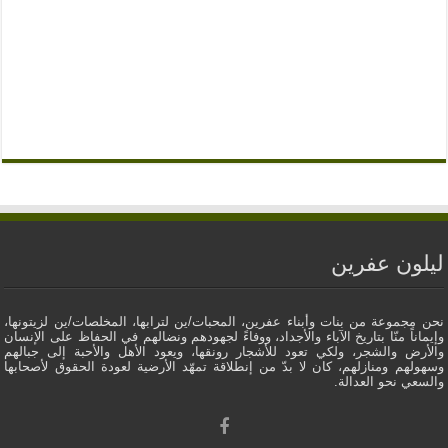
ليلون عفرين
نحن مجموعة من بنات وأبناء عفرين، المحبات/ين لترابها، المخلصات/ين لزيتونها،
وإيماناً منّا بتاريخ الآباء والأجداد، ووفاءً لجهودهم ونضالهم في الحفاظ على الإنسان
والأرض والشجر، ولكي تعود للأشجار رونقها، ويعود الأهل والأحبة إلى جبالهم
وسهولهم ومنازلهم، كان لا بدّ من إنطلاقة تمهّد الأرضية لعودة الحقوق لأصحابها
والسعي نحو العدالة.