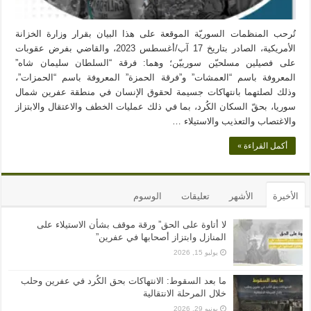
تُرحب المنظمات السوريّة الموقعة على هذا البيان بقرار وزارة الخزانة
الأمريكية، الصادر بتاريخ 17 آب/أغسطس 2023، والقاضي بفرض عقوبات
على فصيلين مسلحيّن سورييّن؛ وهما: فرقة “السلطان سليمان شاه”
المعروفة باسم “العمشات” و”فرقة الحمزة” المعروفة باسم “الحمزات”،
وذلك لصلتهما بانتهاكات جسيمة لحقوق الإنسان في منطقة عفرين شمال
سوريا، بحقّ السكان الكُرد، بما في ذلك عمليات الخطف والاعتقال والابتزاز
والاغتصاب والتعذيب والاستيلاء …
أكمل القراءة »
الأخيرة
الأشهر
تعليقات
الوسوم
لا أتاوة على الحق” ورقة موقف بشأن الاستيلاء على
المنازل وابتزاز أصحابها في عفرين”
يوليو 15, 2026
ما بعد السقوط: الانتهاكات بحق الكُرد في عفرين وحلب
خلال المرحلة الانتقالية
يونيو 29, 2026