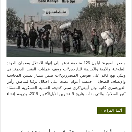
مصدر الصورة: ليلون 126 منظمة تدعو إلى إنهاء الاحتلال وضمان العودة
الطوعية والآمنة والكريمة للنازحين/ات ووقف عمليات التغيير الديمغرافي
وتبنّي نهج قائم على تعويض المتضررين/ات ضمن مسار يضمن المحاسبة
والإنصاف للضحايا خمسة أعوام مضت على احتلال تركيا لمناطق رأس
العين/سري كانيه وتل أبيض/كري سبي كنتيجة للعملية العسكرية المسمّاة
“نبع السلام”، والتي بدأت بتاريخ 9 تشرين الأول/أكتوبر 2019، بذريعة إنشاء
…
أكمل القراءة »
سوريا/عفرين: تقرير حقوقي دولي يتحدث عن