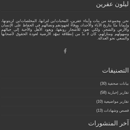
ليلون عفرين
نحن مجموعة من بنات وأبناء عفرين، المحبات/ين لترابها، المخلصات/ين لزيتونها،
وإيماناً منّا بتاريخ الآباء والأجداد، ووفاءً لجهودهم ونضالهم في الحفاظ على الإنسان
والأرض والشجر، ولكي تعود للأشجار رونقها، ويعود الأهل والأحبة إلى جبالهم
وسهولهم ومنازلهم، كان لا بدّ من إنطلاقة تمهّد الأرضية لعودة الحقوق لأصحابها
والسعي نحو العدالة.
التصنيفات
بيانات صحفية
(30)
تقارير إخبارية
(58)
تقارير مواضيعية
(10)
قصص وشهادات
(13)
آخر المنشورات