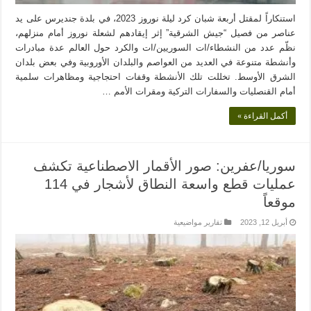
استنكاراً لمقتل أربعة شبان كرد ليلة نوروز 2023، في بلدة جنديرس على يد
عناصر من فصيل “جيش الشرقية” إثر إيقادهم لشعلة نوروز أمام منزلهم،
نظّم عدد من النشطاء/ات السوريين/ات والكرد حول العالم عدة مبادرات
وأنشطة متنوعة في العديد من العواصم والبلدان الأوروبية وفي بعض بلدان
الشرق الأوسط. تخللت تلك الأنشطة وقفات احتجاجية ومظاهرات سلمية
أمام القنصليات والسفارات التركية ومقرات الأمم …
أكمل القراءة »
سوريا/عفرين: صور الأقمار الاصطناعية تكشف
عمليات قطع واسعة النطاق لأشجار في 114
موقعاً
أبريل 12, 2023
تقارير مواضيعية