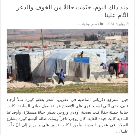
منذ ذلك اليوم، خيّمت حالةٌ من الخوف والذعر
التّام علينا
يوليو 8, 2023
قصص وشهادات
حين أسترجع ذكرياتي الماضية في عفرين، أشعر بغصّةٍ كبيرة تملأ أرجاء
قلبي، حتى أنّني لست أقوى على الإفصاح عن تفاصيل حياتي السابقة. كانت
حياتنا جميلة حقاً! كنت بصحبة أولادي وزوجي نعيش حياةً مستقرّة، وأوضاعنا
المادية كانت جيدة للغاية. كان زوجي تاجراً ويملك صالة ألبسةٍ كبيرة بشارع
الفيلات في عفرين المدينة، وأمورنا كانت تسير على ما يرام إلى أنْ حلّت
علينا …