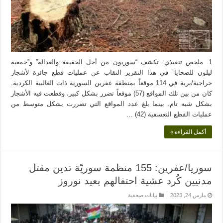
1. ملخص تنفيذي: تكشف “سوريون من أجل الحقيقة والعدالة” و”جمعية
ليلون للضحايا” في هذا التقرير النقاب عن عمليات قطع جائرة لأشجار
حراجية/برية في 114 موقعاً بمنطقة عفرين السورية ذات الغالبية الكردية.
كان من بين تلك المواقع (57) موقعاً تضرر بشكل كبير، وقطعت فيه الأشجار
بشكل شبه تام، بينما بلغ عدد المواقع التي تضررت بشكل متوسط من
عمليات القطع التعسفية (42) …
أكمل القراءة »
سوريا/عفرين: 155 منظمة سوريّة تدين مقتل
مدنيين كُرد عشية احتفالهم بعيد نوروز
مارس 24, 2023
بيانات صحفية