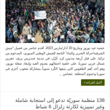
عشية عيد نوروز وبتاريخ 20 آذار/مارس 2023، أقدم عناصر من فصيل “جيش
الشرقية/حركة التحرير والبناء” التابعة للجيش الوطني السوري، المدعوم من
تركيا، على قتل أربعة مدنيين كرد عُزّل، في مدينة جنديرس بريف عفرين
شمال غربي سوريا، على خلفية احتفالهم بقدوم العيد وإيقاد شعلة نوروز،
وهو أحد أهم الطقوس التي يتبعها الكُرد سنوياً بمشاركة شعوب أخرى في
سوريا وعموم المنطقة. تتضامن …
أكمل القراءة »
138 منظمة سوريّة تدعو إلى استجابة شاملة
وغير تمييزية لكارثة زلزال 6 شباط