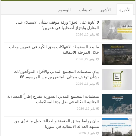
الأخيرة
الأشهر
تعليقات
الوسوم
لا أتاوة على الحق” ورقة موقف بشأن الاستيلاء على
المنازل وابتزاز أصحابها في عفرين”
يوليو 15, 2026
ما بعد السقوط: الانتهاكات بحق الكُرد في عفرين وحلب
خلال المرحلة الانتقالية
يونيو 29, 2026
بيان منظمات المجتمع المدني والأفراد الموقّعون/ات
بشأن توقيف ممثلي المتضررين من المرسوم 66
يونيو 16, 2026
منظمات المجتمع المدني السورية تقترح إطاراً للمساءلة
الجنائية الفعّالة في ظل بدء المحاكمات
مايو 12, 2026
بيان روابط ميثاق الحقيقة والعدالة: حول ما تبدّى من
مشهد العدالة الانتقالية في سوريا
مايو 1, 2026