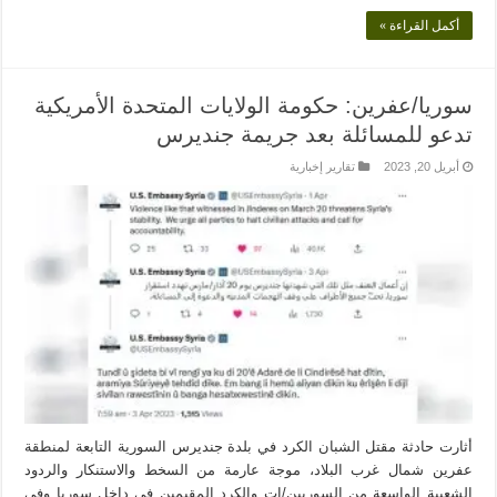
أكمل القراءة »
سوريا/عفرين: حكومة الولايات المتحدة الأمريكية
تدعو للمسائلة بعد جريمة جنديرس
أبريل 20, 2023
تقارير إخبارية
أثارت حادثة مقتل الشبان الكرد في بلدة جنديرس السورية التابعة لمنطقة
عفرين شمال غرب البلاد، موجة عارمة من السخط والاستنكار والردود
الشعبية الواسعة من السوريين/ات والكرد المقيمين في داخل سوريا وفي