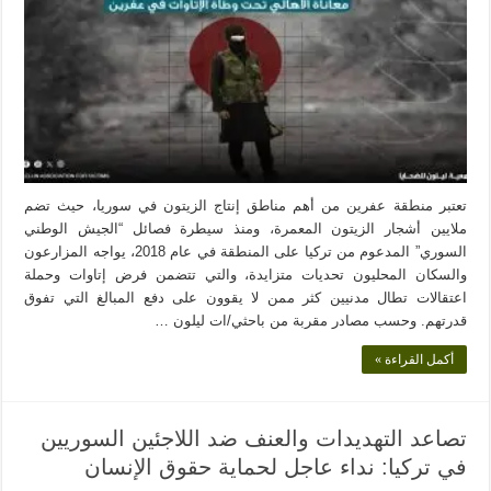
تعتبر منطقة عفرين من أهم مناطق إنتاج الزيتون في سوريا، حيث تضم
ملايين أشجار الزيتون المعمرة، ومنذ سيطرة فصائل “الجيش الوطني
السوري” المدعوم من تركيا على المنطقة في عام 2018، يواجه المزارعون
والسكان المحليون تحديات متزايدة، والتي تتضمن فرض إتاوات وحملة
اعتقالات تطال مدنيين كثر ممن لا يقوون على دفع المبالغ التي تفوق
قدرتهم. وحسب مصادر مقربة من باحثي/ات ليلون …
أكمل القراءة »
تصاعد التهديدات والعنف ضد اللاجئين السوريين
في تركيا: نداء عاجل لحماية حقوق الإنسان