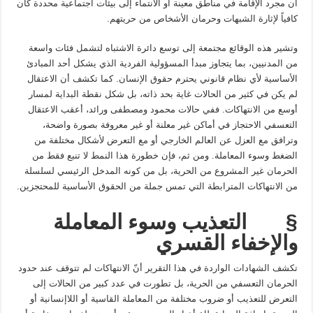
أن مجرد الإقامة في مناطق معينة أو الانتماء إلى بيئات اجتماعية محددة كان
كافياً لإثارة الشبهات وحرمان الأشخاص من حريتهم.
وتشير هذه الوقائع مجتمعة إلى توسع دائرة الاشتباه لتشمل فئات واسعة
من المدنيين، بما يتجاوز مبدأ المسؤولية الفردية الذي يشكل أحد المبادئ
الأساسية لأي نظام قانوني يحترم حقوق الإنسان. كما تكشف أن الاعتقال
لم يكن في كثير من الحالات غاية بحد ذاته، بل شكل نقطة البداية لمسار
أوسع من الانتهاكات. ففي حالات محمود ومصطفى ورائد، أعقب الاعتقال
التعسفي الاحتجاز في أماكن غير معلنة أو غير معروفة بصورة واضحة،
وترافق مع العزل عن العالم الخارجي أو مع التعرض لأشكال مختلفة من
الضغط وسوء المعاملة. ومن ثم، فإن خطورة هذا النمط لا تنبع فقط من
الحرمان غير المشروع من الحرية، بل من كونه المدخل الرئيسي لسلسلة
من الانتهاكات المترابطة التي تمس جملة من الحقوق الأساسية للمحتجزين.
§
التعذيب وسوء المعاملة
والإخفاء القسري
تكشف الشهادات الواردة في هذا التقرير أنّ الانتهاكات لم تتوقف عند حدود
الحرمان التعسفي من الحرية، بل تطورت في عدد كبير من الحالات إلى
التعرض للتعذيب أو ضروب مختلفة من المعاملة القاسية أو اللاإنسانية أو