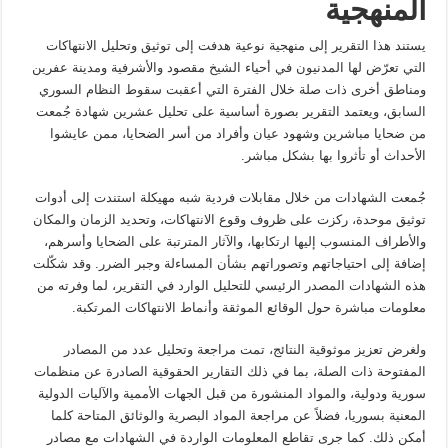
المنهجية
يستند هذا التقرير إلى منهجية نوعية هدفت إلى توثيق وتحليل الانتهاكات
التي تعرّض لها المدنيون في أحياء الشيخ مقصود والأشرفية ومدينة عفرين
ومناطق أخرى ذات صلة خلال الفترة التي أعقبت سقوط النظام السوري
السابق، ويعتمد التقرير بصورة أساسية على تحليل عشرين شهادة جُمعت
من ضحايا مباشرين وشهود عيان وأفراد من أسر الضحايا، ممن عايشوا
الأحداث أو تأثروا بها بشكل مباشر.
جُمعت الشهادات من خلال مقابلات فردية شبه مهيكلة استندت إلى أدوات
توثيق موحدة، ركزت على ظروف وقوع الانتهاكات، وتحديد الزمان والمكان
والأطراف المنسوب إليها ارتكابها، والآثار المترتبة على الضحايا وأسرهم،
إضافة إلى احتياجاتهم وتصوراتهم بشأن المساءلة وجبر الضرر. وقد شكّلت
هذه الشهادات المصدر الرئيسي للتحليل الوارد في التقرير، لما وفرته من
معلومات مباشرة حول الوقائع الموثقة وأنماط الانتهاكات المرتكبة.
ولغرض تعزيز موثوقية النتائج، تمت مراجعة وتحليل عدد من المصادر
المفتوحة ذات الصلة، بما في ذلك التقارير الحقوقية الصادرة عن منظمات
سورية ودولية، والمواد المنشورة من قبل الجهات الأممية والآليات الدولية
المعنية بسوريا، فضلاً عن مراجعة المواد البصرية والوثائق المتاحة كلما
أمكن ذلك. كما جرى تقاطع المعلومات الواردة في الشهادات مع مصادر