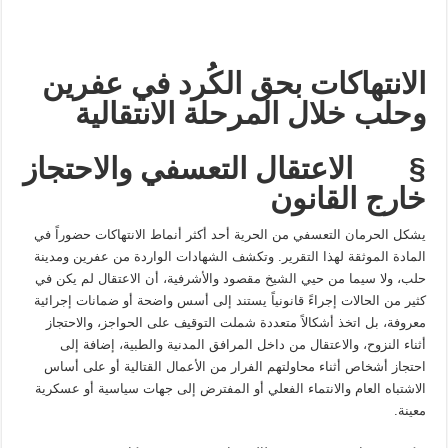
الانتهاكات بحق الكُرد في عفرين
وحلب خلال المرحلة الانتقالية
§
الاعتقال التعسفي والاحتجاز
خارج القانون
يشكل الحرمان التعسفي من الحرية أحد أكثر أنماط الانتهاكات حضوراً في
المادة الموثقة لهذا التقرير. وتكشف الشهادات الواردة من عفرين ومدينة
حلب، ولا سيما من حيي الشيخ مقصود والأشرفية، أن الاعتقال لم يكن في
كثير من الحالات إجراءً قانونياً يستند إلى أسس واضحة أو ضمانات إجرائية
معروفة، بل اتخذ أشكالاً متعددة شملت التوقيف على الحواجز، والاحتجاز
أثناء النزوح، والاعتقال من داخل المرافق المدنية والطبية، إضافة إلى
احتجاز أشخاص أثناء محاولتهم الفرار من الأعمال القتالية أو على أساس
الاشتباه العام والانتماء الفعلي أو المفترض إلى جهات سياسية أو عسكرية
معينة.