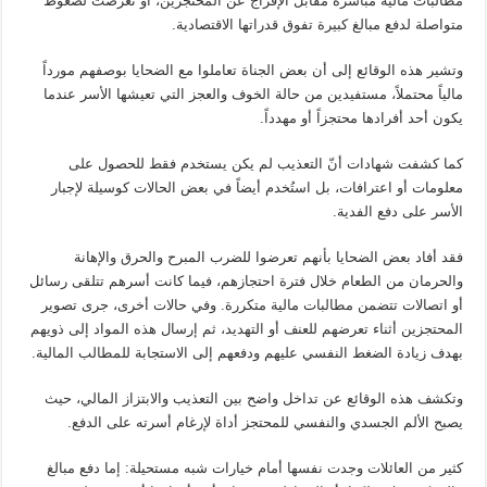
مطالبات مالية مباشرة مقابل الإفراج عن المحتجزين، أو تعرضت لضغوط
متواصلة لدفع مبالغ كبيرة تفوق قدراتها الاقتصادية.
وتشير هذه الوقائع إلى أن بعض الجناة تعاملوا مع الضحايا بوصفهم مورداً
مالياً محتملاً، مستفيدين من حالة الخوف والعجز التي تعيشها الأسر عندما
يكون أحد أفرادها محتجزاً أو مهدداً.
كما كشفت شهادات أنّ التعذيب لم يكن يستخدم فقط للحصول على
معلومات أو اعترافات، بل استُخدم أيضاً في بعض الحالات كوسيلة لإجبار
الأسر على دفع الفدية.
فقد أفاد بعض الضحايا بأنهم تعرضوا للضرب المبرح والحرق والإهانة
والحرمان من الطعام خلال فترة احتجازهم، فيما كانت أسرهم تتلقى رسائل
أو اتصالات تتضمن مطالبات مالية متكررة. وفي حالات أخرى، جرى تصوير
المحتجزين أثناء تعرضهم للعنف أو التهديد، ثم إرسال هذه المواد إلى ذويهم
بهدف زيادة الضغط النفسي عليهم ودفعهم إلى الاستجابة للمطالب المالية.
وتكشف هذه الوقائع عن تداخل واضح بين التعذيب والابتزاز المالي، حيث
يصبح الألم الجسدي والنفسي للمحتجز أداة لإرغام أسرته على الدفع.
كثير من العائلات وجدت نفسها أمام خيارات شبه مستحيلة: إما دفع مبالغ