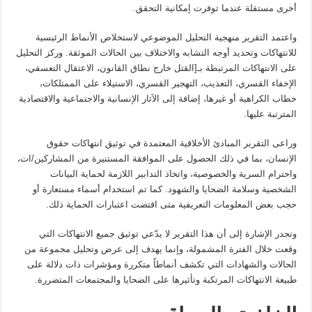
أخرى مستقلة عندما توفرت إمكانية التحقق.
واعتمد التقرير منهجية التحليل الموضوعي لاستخلاص الأنماط الرئيسية
للانتهاكات وتحديد أوجه التشابه والاختلاف بين الحالات الموثقة. وركز التحليل
على الانتهاكات المرتبطة بـ[القتل خارج نطاق القانون، الاعتقال التعسفي،
الإخفاء القسري، التعذيب، التهجير القسري، الاستيلاء على الممتلكات،
خطاب الكراهية أو غيرها، إضافة إلى الآثار الإنسانية والاجتماعية والاقتصادية
المترتبة عليها.
وراعى التقرير المبادئ الأخلاقية المعتمدة في توثيق انتهاكات حقوق
الإنسان، بما في ذلك الحصول على الموافقة المستنيرة من المشاركين/ات،
واحترام السرية والخصوصية، واتخاذ التدابير اللازمة لحماية البيانات
الشخصية وسلامة الضحايا والشهود. كما تم استخدام أسماء مستعارة أو
حجب بعض المعلومات التعريفية متى اقتضت اعتبارات الحماية ذلك.
وتجدر الإشارة إلى أن هذا التقرير لا يدّعي توثيق جميع الانتهاكات التي
وقعت خلال الفترة المشمولة، وإنما يهدف إلى عرض وتحليل مجموعة من
الحالات والشهادات التي تكشف أنماطاً متكررة ومؤشرات ذات دلالة على
طبيعة الانتهاكات المرتكبة وتأثيرها على الضحايا والمجتمعات المتضررة.