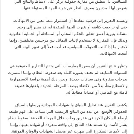
السياقين. بل تنطلق من مقاربة حقوقية تركز على الأنماط والنتائج التي
يتعرض لها المدنيون بصرف النظر عن هوية الجهة المسؤولة عنها.
ويستند التقرير إلى فرضية مفادها أن استمرار نمط معين من الانتهاكات،
حتى لو تراجعت كثافته أو تغيرت الجهة المنفذة له، قد يشير إلى وجود
مشكلة بنيوية أعمق تتعلق بالحكم المحلي أو المساءلة أو الحماية القانونية.
ولذلك فإن المقارنة لا تستخدم لإثبات التماثل بين مرحلتين مختلفتين، وإنما
لاختبار ما إذا كانت التحولات السياسية قد أدت فعلاً إلى تغيير البيئة التي
أنتجت الانتهاكات.
وتظهر نتائج التقرير أن بعض الممارسات التي وثقتها التقارير الحقوقية في
السنوات السابقة لم تختف بصورة كاملة بعد سقوط النظام، وإنما استمرت
بدرجات متفاوتة وفي سياقات جديدة. ويعزز ذلك أهمية دراسة الاستمرارية
والانقطاع معاً، بدلاً من الاكتفاء بوصف المرحلة الجديدة باعتبارها قطيعة
كاملة مع الماضي أو امتداداً مطابقاً له.
يكشف التقرير عند تحليل السياق والشهادات الميدانية وربطها بالسياق
الحقوقي الأوسع، عن عدد من النتائج الرئيسية التي تساعد على فهم طبيعة
أوضاع السكان الكرد في عفرين وحلب خلال المرحلة اللاحقة لسقوط نظام
بشار الأسد. ولا تستند هذه النتائج إلى واقعة منفردة أو شهادة بعينها، وإنما
إلى الأنماط المتكررة التي ظهرت عبر مجمل الشهادات والوقائع الموثقة.