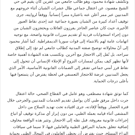
وتكشف شهادة محمود، وهو طالب جامعي من عفرين كان يقيم في حي
الشيخ مقصود، عن اعتقال جماعي طال عشرات الشبان أثناء خروجهم مع
المدنيين عبر ممر أعلن عنه باعتباره ممراً إنسانياً. ووفقاً لروايته، جرى
توقيف أعداد كبيرة من الشبان بصورة جماعية عند إحدى نقاط العبور
الأخيرة، حيث كان عناصر الحاجز يفرزون العائلات ويحتجزون الشبان من
دون إجراء استجوابات فردية أو تقديم مبررات قانونية واضحة، مع توجيه
اتهامات عامة لهم بالانتماء إلى قوات سوريا الديمقراطية. كما أشار محمود
إلى أنّ محاولاته توضيح صفته المدنية كطالب جامعي لم تؤد إلى إطلاق
سراحه، بل نُقل إلى الاحتجاز مع آخرين. وتكتسب هذه الشهادة أهمية خاصة
لأنها تظهر كيف يمكن لمسارات النزوح أو الإجلاء الإنساني أن تتحول إلى
نقاط فرز أمني جماعي تفتقر إلى الضمانات القانونية الأساسية، الأمر الذي
يجعل المدنيين عرضة للاحتجاز التعسفي في لحظة يفترض أن يتمتعوا فيها
بأعلى درجات الحماية.
كما توثق شهادة مصطفى، وهو عامل في القطاع الصحي، حالة اعتقال
جرت داخل مرفق طبي كان يواصل تقديم الخدمات للمدنيين والجرحى خلال
فترة الحصار. ووفقاً لإفادته، جرى اقتياده تحت تهديد السلاح من داخل
المشفى أثناء قيامه بعمله الطبي، من دون إبراز أي مذكرة توقيف أو اتباع
إجراءات قانونية معروفة، قبل نقله إلى الاحتجاز. وتثير هذه الواقعة مخاوف
إضافية تتعلق بحماية المرافق الطبية والعاملين فيها، لا سيما في سياقات
النزاع المسلح، حيث يفترض أن يحظى العاملون في المجال الطبي بحماية