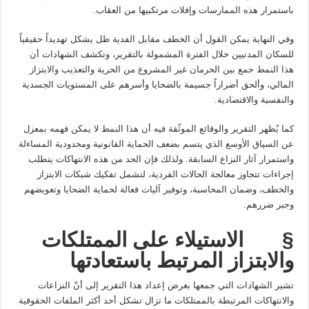
باستمرار هذه الممارسات وإفلات مرتكبيها من العقاب.
وفي النهاية يمكن القول أن الخطف مقابل الفدية ظل يشكل تهديداً حقيقياً
للسكان المدنيين خلال الفترة المشمولة بالتقرير، وتكشف الشهادات أن
هذا النمط جمع بين الحرمان غير المشروع من الحرية والتعذيب والابتزاز
المالي، وألحق أضراراً جسيمة بالضحايا وأسرهم على المستويات الجسدية
والنفسية والاقتصادية.
كما يُظهر التقرير والوقائع الموثّقة فيه أن هذا النمط لا يمكن فهمه بمعزل
عن السياق الأوسع الذي يتسم بضعف الحماية القانونية ومحدودية المساءلة
واستمرار آثار النزاع السابقة. ولذلك فإن الحد من هذه الانتهاكات يتطلب
إجراءات تتجاوز معالجة الحالات الفردية، لتشمل تفكيك شبكات الابتزاز
والخطف، وضمان المحاسبة، وتوفير آليات فعالة لحماية الضحايا وتعويضهم
وجبر ضررهم.
§
الاستيلاء على الممتلكات
والابتزاز المرتبط باستعادتها
تشير الشهادات التي جمعها بغرض إعداد هذا التقرير إلى أنّ النزاعات
والانتهاكات المرتبطة بالممتلكات ما تزال تشكل أحد أكثر الملفات الحقوقية