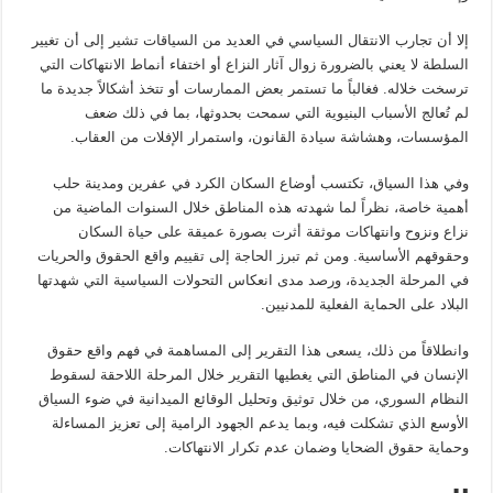
إلا أن تجارب الانتقال السياسي في العديد من السياقات تشير إلى أن تغيير
السلطة لا يعني بالضرورة زوال آثار النزاع أو اختفاء أنماط الانتهاكات التي
ترسخت خلاله. فغالباً ما تستمر بعض الممارسات أو تتخذ أشكالاً جديدة ما
لم تُعالج الأسباب البنيوية التي سمحت بحدوثها، بما في ذلك ضعف
المؤسسات، وهشاشة سيادة القانون، واستمرار الإفلات من العقاب.
وفي هذا السياق، تكتسب أوضاع السكان الكرد في عفرين ومدينة حلب
أهمية خاصة، نظراً لما شهدته هذه المناطق خلال السنوات الماضية من
نزاع ونزوح وانتهاكات موثقة أثرت بصورة عميقة على حياة السكان
وحقوقهم الأساسية. ومن ثم تبرز الحاجة إلى تقييم واقع الحقوق والحريات
في المرحلة الجديدة، ورصد مدى انعكاس التحولات السياسية التي شهدتها
البلاد على الحماية الفعلية للمدنيين.
وانطلاقاً من ذلك، يسعى هذا التقرير إلى المساهمة في فهم واقع حقوق
الإنسان في المناطق التي يغطيها التقرير خلال المرحلة اللاحقة لسقوط
النظام السوري، من خلال توثيق وتحليل الوقائع الميدانية في ضوء السياق
الأوسع الذي تشكلت فيه، وبما يدعم الجهود الرامية إلى تعزيز المساءلة
وحماية حقوق الضحايا وضمان عدم تكرار الانتهاكات.