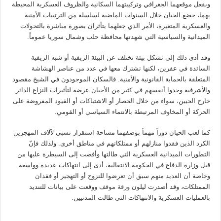
وبفعل موقعهما الجغرافي وتركيبتهما السكانية والظروف العسكرية المحيطة
بهما، خضع الحيان خلال السنوات الماضية لسلسلة من الترتيبات الأمنية
والعسكرية المتغيرة، الأمر الذي جعلهما يتأثران بصورة مباشرة بالتحولات
الميدانية والسياسية التي شهدتها محافظة حلب وشمال سوريا عموماً.
وقد أدى ذلك إلى تشكل بيئة تختلف عن البيئة الريفية أو شبه الريفية
السائدة في عفرين، لكنها تشترك معها في عدد من عناصر الهشاشة
المتعلقة بالحماية القانونية والأمنية. فالسكان الموجودون في الشيخ مقصود
والأشرفية وجدوا أنفسهم في كثير من الأحيان عرضة لتأثيرات النزاع الدائر
خارج الحيين، سواء من خلال الحصار أو الاشتباكات أو القيود المفروضة على
الحركة أو المخاوف المرتبطة بالانتماء السياسي أو القومي.
كما لعب الحيان دوراً مهماً بوصفهما مساحة استقرار نسبي لآلاف المهجرين
الكرد الذين فقدوا منازلهم أو ممتلكاتهم في مناطق أخرى. ولذلك فإنّ
التطورات الميدانية العسكرية التي طالتها وأفضت إلى السيطرة عليها من
قبل وزارة الدفاع في الحكومة الانتقالية، أدى إلى انتهاكات عديدة وواسعة
وخاصة أن العديد منهم سبق أن تعرضوا للنزوح أو التهجير أو فقدان
الممتلكات، وقد أصدرت ليلون
ورقة موقف
ووقعت على
بيانات
للتنديد
بالعمليات العسكرية والانتهاكات التي طالت المدنيين.