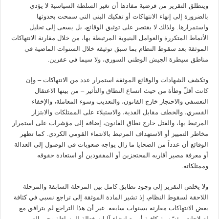
وينطلق التقرير من فرضية مفادها أن تغير السلطة السياسية لا يؤدي
بالضرورة إلى إنهاء الانتهاكات أو تفكيك البنى التي سمحت بحدوثها
واستمرارها. ولذلك لا يقتصر على توثيق الوقائع، بل يسعى إلى تحليل
الأنماط المتكررة والعوامل البنيوية المرتبطة بها، من خلال مقارنة الانتهاكات
الموثقة بعد سقوط النظام بما سبق توثيقه خلال السنوات الماضية في
مناطق سيطرة الجيش الوطني السوري، ولا سيما في عفرين.
وتكشف الشهادات والوقائع الموثقة استمرار عدد من الانتهاكات – وإن
كانت أقلّ وطأة من حيث اتساع النطاق والتأثير – من بينها الاعتقال
التعسفي والاحتجاز خارج القانون، والتعذيب وسوء المعاملة، والإخفاء
القسري، والخطف مقابل الفدية، والاستيلاء على الممتلكات والابتزاز
المرتبط بها، والقتل خارج نطاق القانون، إضافة إلى مؤشرات على استمرار
مخاطر التمييز أو الاستهداف المرتبط بالانتماء القومي الكردي. كما تظهر
الوقائع أن عدداً من الضحايا ما زال يواجه صعوبات في الوصول إلى العدالة
أو معرفة مصير أقاربه المحتجزين أو المفقودين أو استعادة حقوقه
وممتلكاته.
ولا يخلص التقرير إلى وجود تطابق كامل بين المرحلة السابقة والمرحلة
اللاحقة لسقوط النظام، إذ تشير المادة الموثقة إلى تراجع نسبي في كثافة
بعض الانتهاكات مقارنة بسنوات سابقة. غير أن هذا التراجع لم يترافق مع
إصلاحات مؤسّسية كافية أو مع إنشاء آليات فعالة للمساءلة وجبر الضرر