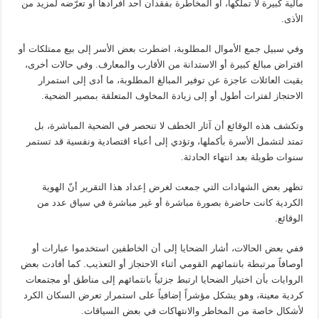
مالية كبيرة لا تملكها، أو المخاطرة بفقدان أحد أفرادها أو تعرّضه لمزيد من
الأذى.
وفي سبيل جمع الأموال المطلوبة، اضطرت بعض الأسر إلى بيع ممتلكات أو
اقتراض مبالغ كبيرة أو الاستدانة من الأقارب والمعارف. وفي حالات أخرى،
بقيت العائلات عاجزة عن توفير المبالغ المطلوبة، ما أدى إلى استمرار
الاحتجاز لفترات أطول أو إلى زيادة المخاوف المتعلقة بمصير الضحية.
وتكشف هذه الوقائع أن آثار الخطف لا تنحصر في الضحية المباشرة، بل
تمتد لتشمل الأسرة بأكملها، وتؤدي إلى أعباء اقتصادية ونفسية قد تستمر
سنوات طويلة بعد انتهاء الحادثة.
تظهر بعض الشهادات التي جمعت لغرض إعداد هذا التقرير أنّ الهوية
الكردية كانت حاضرة بصورة مباشرة أو غير مباشرة في سياق عدد من
الوقائع.
ففي بعض الحالات، أشار الضحايا إلى أن الخاطفين استخدموا عبارات أو
أوصافاً مرتبطة بانتمائهم القومي أثناء الاحتجاز أو التعذيب. كما أفادت بعض
الروايات بأن اختيار الضحايا ارتبط جزئياً بانتمائهم إلى مناطق أو مجتمعات
كردية معينة، وهو يشكل مؤشراً إضافياً على استمرار تعرض السكان الكرد
لأشكال خاصة من المخاطر والانتهاكات في بعض السياقات.