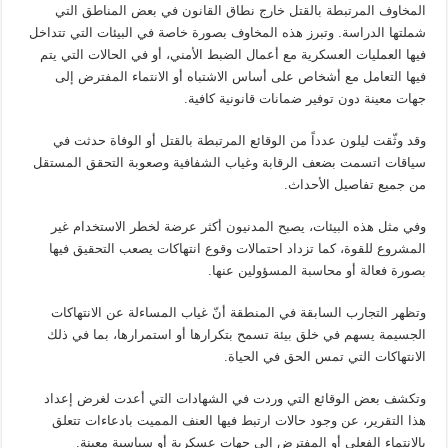
المخاوف المرتبطة بالقتل خارج نطاق القانون في بعض المناطق التي
شملتها الدراسة. وتبرز هذه المخاوف بصورة خاصة في البيئات التي تتداخل
فيها العمليات العسكرية مع أعمال الضبط الأمني، أو في الحالات التي يتم
فيها التعامل مع أشخاص على أساس الاشتباه أو الانتماء المفترض إلى
جهات معينة دون توفير ضمانات قانونية كافية.
وقد وثّقت ليلون عدداً من الوقائع المرتبطة بالقتل أو الوفاة حدثت في
سياقات اتسمت بضعف الرقابة وغياب الشفافية وصعوبة التحقق المستقل
من جميع تفاصيل الأحداث.
وفي مثل هذه البيئات، يصبح المدنيون أكثر عرضة لخطر الاستخدام غير
المشروع للقوة، كما تزداد احتمالات وقوع انتهاكات يصعب التحقيق فيها
بصورة فعالة أو محاسبة المسؤولين عنها.
وتظهر التجارب السابقة في المنطقة أنّ غياب المساءلة عن الانتهاكات
الجسيمة يسهم في خلق بيئة تسمح بتكرارها أو استمرارها، بما في ذلك
الانتهاكات التي تمس الحق في الحياة.
وتكشف بعض الوقائع التي وردت في الشهادات التي أعدت لغرض إعداد
هذا التقرير، عن وجود حالات ارتبط فيها العنف المميت بادعاءات تتعلق
بالانتماء الفعلي أو المفترض إلى جهات عسكرية أو سياسية معينة.