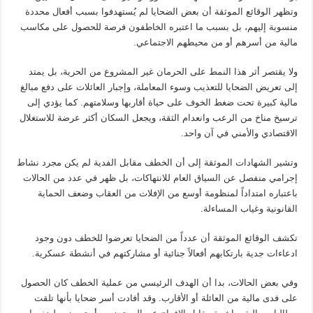
وتظهر الوقائع الموثقة أن بعض الضحايا لم يُستهدفوا بسبب أفعال محددة
منسوبة إليهم، بل بسبب ما اعتبره الخاطفون فرصة للحصول على مكاسب
مالية من أسرهم أو من محيطهم الاجتماعي.
ولا يقتصر أثر هذا النمط على الحرمان غير المشروع من الحرية، بل يمتد
إلى تعريض الضحايا للتعذيب وسوء المعاملة، وإجبار العائلات على دفع مبالغ
مالية كبيرة تحت ضغط الخوف على حياة أقاربها وسلامتهم. كما يؤدي إلى
ترسيخ مناخ من الرعب وانعدام الثقة، ويجعل السكان أكثر عرضة للاستغلال
الاقتصادي والأمني في آن واحد.
وتشير الشهادات الموثقة إلى أن الخطف مقابل الفدية لم يكن مجرد نشاط
إجرامي منفصل عن السياق العام للانتهاكات، بل ظهر في عدد من الحالات
باعتباره امتداداً لمنظومة أوسع من الإفلات من العقاب وضعف الحماية
القانونية وغياب المساءلة.
تكشف الوقائع الموثقة أن عدداً من الضحايا تعرضوا للخطف دون وجود
ادعاءات جدية بارتكابهم أفعالاً جنائية أو مشاركتهم في أنشطة عسكرية.
وفي بعض الحالات، بدا أن الهدف الرئيسي من عملية الخطف كان الحصول
على فدى مالية من العائلة أو الأقارب. وقد أفادت أسر ضحايا بأنها تلقت