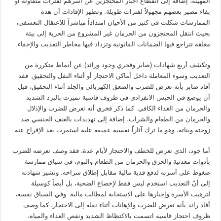
المهينة، إضافة إلى انقطاع أخبار المحتجزين عن أسرهم لفترات متفاوتة أو
بقاء مصير بعضهم مجهولاً لفترات طويلة. وتظهر الإفادات أن هذه
الممارسات شكلت في كثير من الأحيان امتداداً مباشراً للاعتقال التعسفي،
بحيث انتقل المحتجزون من الحرمان غير المشروع من الحرية إلى بيئة
مغلقة تتراجع فيها الضمانات القانونية وتزداد فيها مخاطر التعذيب والإخفاء.
وتكشف أربع شهادات (صابر وفخري وجود ورائد) عن أنماط متكررة من
التعذيب وسوء المعاملة داخل أماكن الاحتجاز أو أثناء النقل والتحقيق. فقد
أفاد صابر بأنه تعرض للضرب والصعق الكهربائي والجلد أثناء التحقيق، قبل
أن يوضع في الحبس الانفرادي في ظروف قاسية تميزت بالبرد الشديد
والحرمان من الغذاء الكافي. كما ذكر فخري أنه تعرض للضرب والإذلال
والحرمان من الطعام والشراب، إضافة إلى تهديدات بالعنف الجنسي ضد
زوجته وبناته، وهو ما ترك آثاراً نفسية عميقة عليه استمرت بعد الإفراج عنه.
أما جود، الذي تعرض للخطف والاحتجاز لأيام عدة، فقد وصف تعرضه للضرب
بأدوات معدنية والحرق والحرمان من الطعام والنوم، في سياق ممارسة
ضغوط على أسرته لدفع فدية مالية مقابل إطلاق سراحه. وتشير شهادته
إلى أنّ التعذيب استخدم ليس فقط لإخضاع الضحية، بل أيضاً كوسيلة
لترهيب الأسرة وإجبارها على الاستجابة لمطالب مالية. وفي السياق نفسه،
أفاد رائد بأنه تعرض للضرب والإهانات أثناء نقله إلى الاحتجاز، كما وصف
ظروف احتجاز قاسية اتسمت بالاكتظاظ الشديد ونقص الغذاء والمياه،