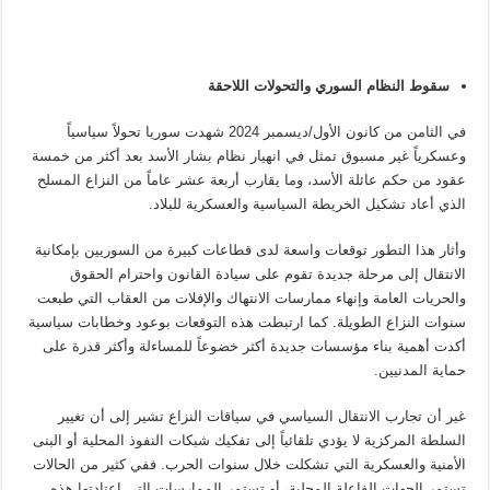
سقوط النظام السوري والتحولات اللاحقة
في الثامن من كانون الأول/ديسمبر 2024 شهدت سوريا تحولاً سياسياً
وعسكرياً غير مسبوق تمثل في انهيار نظام بشار الأسد بعد أكثر من خمسة
عقود من حكم عائلة الأسد، وما يقارب أربعة عشر عاماً من النزاع المسلح
الذي أعاد تشكيل الخريطة السياسية والعسكرية للبلاد.
وأثار هذا التطور توقعات واسعة لدى قطاعات كبيرة من السوريين بإمكانية
الانتقال إلى مرحلة جديدة تقوم على سيادة القانون واحترام الحقوق
والحريات العامة وإنهاء ممارسات الانتهاك والإفلات من العقاب التي طبعت
سنوات النزاع الطويلة. كما ارتبطت هذه التوقعات بوعود وخطابات سياسية
أكدت أهمية بناء مؤسسات جديدة أكثر خضوعاً للمساءلة وأكثر قدرة على
حماية المدنيين.
غير أن تجارب الانتقال السياسي في سياقات النزاع تشير إلى أن تغيير
السلطة المركزية لا يؤدي تلقائياً إلى تفكيك شبكات النفوذ المحلية أو البنى
الأمنية والعسكرية التي تشكلت خلال سنوات الحرب. ففي كثير من الحالات
تستمر الجهات الفاعلة المحلية، أو تستمر الممارسات التي اعتادتها هذه