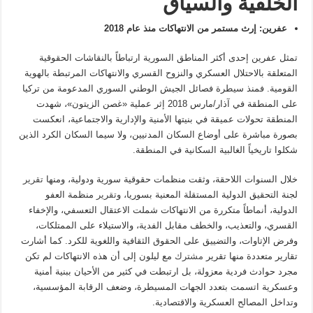
الخلفية والسياق
عفرين: إرث مستمر من الانتهاكات منذ عام 2018
تمثل عفرين إحدى أكثر المناطق السورية ارتباطاً بالنقاشات الحقوقية
المتعلقة بالاحتلال العسكري والنزوح القسري والانتهاكات المرتبطة بالهوية
القومية. فمنذ سيطرة فصائل الجيش الوطني السوري المدعومة من تركيا
على المنطقة في آذار/مارس 2018 إثر عملية «غصن الزيتون»، شهدت
المنطقة تحولات عميقة في بنيتها الأمنية والإدارية والاجتماعية، انعكست
بصورة مباشرة على أوضاع السكان المدنيين، ولا سيما السكان الكرد الذين
شكلوا تاريخياً الغالبية السكانية في المنطقة.
خلال السنوات اللاحقة، وثقت منظمات حقوقية سورية ودولية، ومنها
تقرير
لجنة التحقيق الدولية المستقلة المعنية بسوريا، و
تقرير
منظمة العفو
الدولية، أنماطاً متكررة من الانتهاكات شملت الاعتقال التعسفي، والإخفاء
القسري، والتعذيب، والخطف مقابل الفدية، والاستيلاء على الممتلكات،
وفرض الإتاوات، والتضييق على الحقوق الثقافية واللغوية للكرد. كما أشارت
تقارير متعددة منها تقرير
مشترك
مع ليلون إلى أن هذه الانتهاكات لم تكن
مجرد حوادث فردية معزولة، بل ارتبطت في كثير من الأحيان ببنية أمنية
وعسكرية اتسمت بتعدد الجهات المسيطرة، وضعف الرقابة المؤسسية،
وتداخل المصالح العسكرية والاقتصادية.