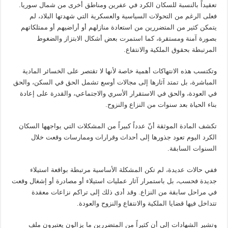
تعقيداً بالنسبة للسكان الكرد في عفرين ومناطق أخرى من شمال سوريا.
فعلى الرغم من التحولات السياسية والعسكرية التي شهدتها البلاد، لم
يتمكن كثير من المتضررين من استعادة منازلهم أو أراضيهم أو ممتلكاتهم
بصورة آمنة ومستقرة، كما استمرت بعض أشكال الابتزاز والضغوط
المرتبطة بحقوق الملكية والانتفاع.
وتكتسب هذه الانتهاكات أهمية خاصة لأنها لا تقتصر على الخسائر المادية
المباشرة، بل تمتد آثارها إلى مجالات أوسع تشمل الحق في السكن، والحق
في العودة، والحق في الاستقرار الأسري والاجتماعي، والقدرة على إعادة
بناء الحياة بعد سنوات من النزاع والنزوح.
تكشف المادة الموثقة أنّ عدداً كبيراً من المشكلات التي يواجهها السكان
الكرد اليوم تعود جذورها إلى أحداث وقرارات وممارسات وقعت خلال
السنوات السابقة.
ففي حالات عديدة، لم تكن المشكلة الأساسية مرتبطة بواقعة استيلاء
جديدة فحسب، بل باستمرار آثار عمليات استيلاء أو مصادرة أو إشغال وقعت
في مراحل سابقة من النزاع. وقد أدى ذلك إلى تراكم نزاعات معقدة
تتداخل فيها قضايا الملكية والانتفاع والنزوح والعودة.
وتشير الشهادات إلى أن كثيراً من المتضررين ما يزالون يعتبرون ملف