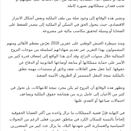
تجنب فقدان ممتلكاتهم بصورة كاملة.
وتشير هذه الوقائع إلى وجود صلة بين ملف الملكية وبعض أشكال الابتزاز
الاقتصادي، حيث يتحول الحق في السكن أو الملكية إلى مصدر للضغط على
الضحايا أو وسيلة لتحقيق مكاسب مالية غير مشروعة.
ومنذ سيطرة الجيش الوطني على عفرين 2018 تعرّض معظم الأهالي ومنهم
المشمولون بهذا التقرير عبر تقديم شهاداتهم لسلسلة من موجات النزوح
المتتالية خلال سنوات النزاع، وقد أدى هذا الواقع إلى إضعاف قدرة كثير من
الأسر على حماية ممتلكاتها أو متابعة أوضاعها القانونية أو الدفاع عن
حقوقها. كما جعل بعض العائلات تفقد وثائق أو مستندات مهمة تتعلق
بالملكية نتيجة التنقل المستمر أو الظروف الأمنية الصعبة.
وتظهر هذه الوقائع أن النزوح لم يكن مجرد نتيجة للانتهاكات، بل تحول في
كثير من الأحيان إلى عامل يزيد من هشاشة حقوق الملكية ويضاعف
احتمالات ضياعها أو التعدي عليها.
في النهاية فإنّ قضية الممتلكات ما تزال واحدة من أكثر القضايا الحقوقية
إلحاحاً بالنسبة للسكان الكرد في مناطق عفرين، فعلى الرغم من التحولات
السياسية والعسكرية التي شهدتها البلاد، ما يزال عدد كبير من المتضررين