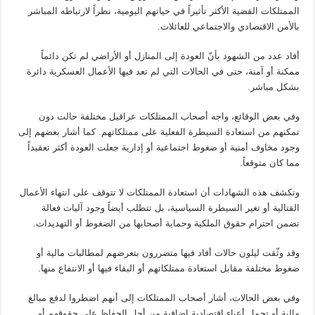
الممتلكات القضية الأكثر تأثيراً في حياتهم اليومية، نظراً لارتباطه المباشر
بالأمن الاقتصادي والاجتماعي للعائلات.
أفاد عدد من الشهود بأنّ العودة إلى المنازل أو الأراضي لم تكن دائماً
ممكنة أو آمنة، حتى في الحالات التي لم تعد فيها الأعمال العسكرية دائرة
بشكل مباشر.
وفي بعض الوقائع، واجه أصحاب الممتلكات عراقيل مختلفة حالت دون
تمكنهم من استعادة السيطرة الفعلية على ممتلكاتهم. كما أشار بعضهم إلى
وجود مخاوف أمنية أو ضغوط اجتماعية أو إدارية جعلت العودة أكثر تعقيداً
مما كان متوقعاً.
وتكشف هذه الشهادات أن استعادة الممتلكات لا تتوقف على انتهاء الأعمال
القتالية أو تغير السيطرة السياسية، بل تتطلب أيضاً وجود آليات فعالة
تضمن احترام حقوق الملكية وحماية أصحابها من الضغوط أو التهديدات.
وقد وثّقت ليلون حالات أفاد فيها متضررون بتعرضهم لمطالبات مالية أو
ضغوط مختلفة مقابل استعادة ممتلكاتهم أو البقاء فيها أو الانتفاع منها.
وفي بعض الحالات، أشار أصحاب الممتلكات إلى أنهم اضطروا لدفع مبالغ
مالية أو تحمل أعباء اقتصادية إضافية من أجل الحفاظ على حقوقهم أو