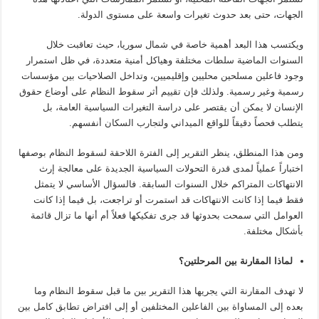
الجهات، حتى بعد حدوث تغيرات واسعة على مستوى الدولة.
ويكتسب هذا البعد أهمية خاصة في شمال سوريا، حيث تعاقبت خلال
السنوات الماضية سلطات مختلفة وهياكل أمنية متعددة، في ظل استمرار
وجود فاعلين مسلحين محليين وإقليميين، وتداخل الصلاحيات بين مؤسسات
رسمية وغير رسمية. ولذلك فإن تقييم أثر سقوط النظام على أوضاع حقوق
الإنسان لا يمكن أن يقتصر على دراسة التغيرات السياسية العامة، بل
يتطلب فحصاً دقيقاً للواقع الميداني ولتجارب السكان أنفسهم.
ومن هذا المنطلق، ينظر التقرير إلى الفترة اللاحقة لسقوط النظام بوصفها
اختباراً عملياً لمدى قدرة التحولات السياسية الجديدة على معالجة إرث
الانتهاكات المتراكم خلال السنوات السابقة. فالسؤال الأساسي لا يتمثل
فقط فيما إذا كانت الانتهاكات قد استمرت أو تراجعت، بل فيما إذا كانت
العوامل التي سمحت بحدوثها قد جرى تفكيكها فعلاً أم أنها ما تزال قائمة
بأشكال مختلفة.
لماذا المقارنة بين المرحلتين؟
لا تهدف المقارنة التي يجريها هذا التقرير بين ما قبل سقوط النظام وما
بعده إلى المساواة بين الفاعلين المختلفين أو إلى افتراض تطابق كامل بين