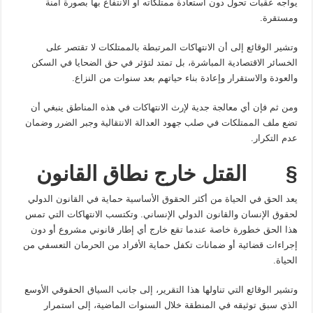
يواجه عقبات تحول دون استعادة ممتلكاته أو الانتفاع بها بصورة آمنة
ومستقرة.
وتشير الوقائع إلى أن الانتهاكات المرتبطة بالممتلكات لا تقتصر على
الخسائر الاقتصادية المباشرة، بل تمتد لتؤثر في حق الضحايا في السكن
والعودة والاستقرار وإعادة بناء حياتهم بعد سنوات من النزاع.
ومن ثم فإن أي معالجة جدية لإرث الانتهاكات في هذه المناطق ينبغي أن
تضع ملف الممتلكات في صلب جهود العدالة الانتقالية وجبر الضرر وضمان
عدم التكرار.
§
القتل خارج نطاق القانون
يعد الحق في الحياة من أكثر الحقوق الأساسية حماية في القانون الدولي
لحقوق الإنسان والقانون الدولي الإنساني. وتكتسب الانتهاكات التي تمس
هذا الحق خطورة خاصة عندما تقع خارج أي إطار قانوني مشروع أو دون
إجراءات قضائية أو ضمانات تكفل حماية الأفراد من الحرمان التعسفي من
الحياة.
وتشير الوقائع التي تناولها هذا التقرير، إلى جانب السياق الحقوقي الأوسع
الذي سبق توثيقه في المنطقة خلال السنوات الماضية، إلى استمرار