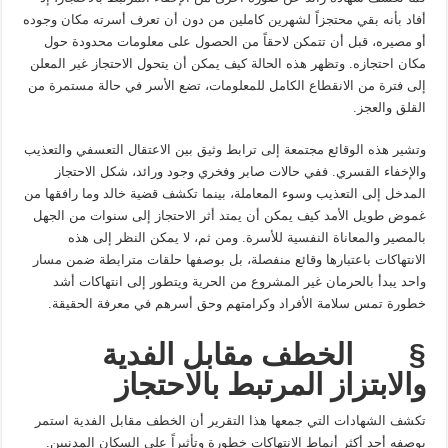
أفاد بأنه بقي محتجزاً لشهرين كاملين من دون أن تعرف أسرته مكان وجوده
أو مصيره، قبل أن تتمكن لاحقاً من الحصول على معلومات محدودة حول
مكان احتجازه. وتظهر هذه الحالة كيف يمكن أن يتحول الاحتجاز غير المعلن
إلى فترة من الانقطاع الكامل للمعلومات، تضع الأسر في حالة مستمرة من
القلق والعجز.
وتشير هذه الوقائع مجتمعة إلى ترابط وثيق بين الاعتقال التعسفي والتعذيب
والإخفاء القسري. ففي حالات صابر وفخري وجود ورائد، شكل الاحتجاز
المدخل إلى التعذيب وسوء المعاملة، بينما تكشف قضية خالد وما رافقها من
غموض طويل الأمد كيف يمكن أن يمتد أثر الاحتجاز إلى سنوات من الجهل
بالمصير والمعاناة النفسية للأسرة. ومن ثم، لا يمكن النظر إلى هذه
الانتهاكات باعتبارها وقائع منفصلة، بل بوصفها حلقات مترابطة ضمن مسار
واحد يبدأ بالحرمان غير المشروع من الحرية ويتطور إلى انتهاكات أشد
خطورة تمس سلامة الأفراد وكرامتهم وحق أسرهم في معرفة الحقيقة.
§
الخطف مقابل الفدية
والابتزاز المرتبط بالاحتجاز
تكشف الشهادات التي جمعها هذا التقرير أن الخطف مقابل الفدية استمر
بوصفه أحد أكثر أنماط الانتهاكات خطورة وتأثيراً على السكان المدنيين.