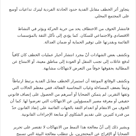
يتجاوز أثر الخطف مقابل الفدية حدود الحادثة الفردية ليترك تداعيات أوسع
على المجتمع المحلي.
فانتشار الخوف من الاختطاف يحد من حرية الحركة ويؤثر في النشاط
الاقتصادي والاجتماعي للسكان. كما يؤدي إلى تآكل الثقة بالمؤسسات
القائمة وبقدرتها على توفير الحماية أو ضمان العدالة.
وتكشف بعض الشهادات أنّ مجرد انتشار أخبار عمليات الخطف كان كافياً
لدفع عائلات إلى تجنب التنقل أو العودة إلى مناطق معينة، أو الامتناع عن
المطالبة بحقوقها خوفاً من التعرض لانتهاكات مشابهة.
وتكشف الوقائع الموثقة أن استمرار الخطف مقابل الفدية يرتبط ارتباطاً
وثيقاً بضعف المساءلة وغياب المحاسبة الفعالة، ففي معظم الحالات التي
وثقها التقرير، لم يتمكن الضحايا أو أسرهم من الحصول على إنصاف قانوني
حقيقي أو معرفة مصير المسؤولين عن الانتهاكات التي تعرضوا لها. كما أن
الخوف من الانتقام أو انعدام الثقة بالجهات القائمة على إنفاذ القانون حدّ
من قدرة كثيرين على تقديم الشكاوى أو متابعة الإجراءات القانونية.
ويشير ذلك إلى أنّ معالجة هذا النمط من الانتهاكات لا تقتصر على تحرير
الضحايا أو الإفراج عن المحتجزين، بل تتطلب معالجة البيئة التي تسمح