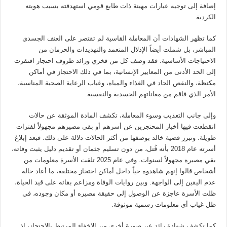
إضافة إلى توجيه عبارات مهينة ذات طابع قومي استهدفته بسبب هويته
الكردية.
كما تظهر الشهادات أن المعاملة القاسية لم تقتصر على العنف الجسدي
المباشر، بل شملت أيضاً الإذلال المتعمد والتهديدات والحرمان من
الاحتياجات الأساسية. فقد وصف كل من فخري ورائد ظروف احتجاز افتقرت
إلى الحد الأدنى من المعايير الإنسانية، بما في ذلك الاحتجاز في أماكن
مكتظة، والنقص الحاد في الغذاء والمياه، وغياب الرعاية الصحية المناسبة،
الأمر الذي فاقم من معاناتهم الجسدية والنفسية.
وإلى جانب التعذيب وسوء المعاملة، تكشف المادة الموثقة عن حالات
انقطعت فيها أخبار المحتجزين عن أسرهم أو بقي مصيرهم مجهولاً لفترات
طويلة. وتبرز قضية خالد بوصفها من أكثر الحالات دلالة على ذلك. فبعد إبلاغ
أسرته عام 2018 بأنه قُتل، من دون تسليم جثمان أو تقديم دليل يثبت وفاته،
بقي مصيره مجهولاً لسنوات. وفي عام 2025 تلقت الأسرة معلومات من
أشخاص قالوا إنهم شاهدوه حياً داخل أماكن احتجاز مختلفة، ما أعاد حالة
عدم اليقين إلى الواجهة. وبين روايات الوفاة ومزاعم بقائه على قيد الحياة،
ظلت الأسرة عاجزة عن الوصول إلى حقيقة مصيره أو مكان وجوده، في
ظل غياب أي معلومات رسمية موثوقة.
كما تكشف شهادة رائد عن صورة أخرى من الإخفاء المرتبط بالاحتجاز، إذ