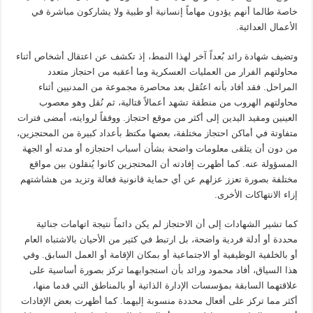
خاصة طالما أنهم يؤدون مهاماً إنسانية أو طبية ولا يشاركون مباشرة في
الأعمال العدائية.
وتضيف شهادة رائد بُعداً آخر لهذا النمط، إذ تكشف عن اعتقال أشخاص أثناء
محاولتهم الفرار من العمليات العسكرية وما أعقبه من احتجاز متعدد
المراحل. فقد أفاد بأنه اعتُقل بعد محاصرة مجموعة من المدنيين أثناء
محاولتهم الهروب من منطقة تشهد أعمالاً قتالية، ثم نُقل وهو معصوب
العينين ومقيد اليدين إلى أكثر من موقع احتجاز. ووفقاً لروايته، أمضى فترات
متفاوتة في أماكن احتجاز مختلفة، بعضها مكتظ بأعداد كبيرة من المحتجزين،
من دون أن يتلقى معلومات واضحة بشأن أسباب احتجازه أو مدته أو الجهة
المسؤولة عنه. كما أظهرت إفادته أن المحتجزين كانوا يُنقلون بين مواقع
مختلفة بصورة تعزز عزلهم عن أي حماية قانونية فعالة وتزيد من هشاشتهم
إزاء الانتهاكات الأخرى.
كما تشير الشهادات إلى أن الاحتجاز لم يكن دائماً نتيجة اتهامات جنائية
محددة أو أدلة فردية واضحة، بل ارتبط في كثير من الأحيان بالاشتباه العام
أو بالخلفية الوظيفية أو الاجتماعية أو بمكان الإقامة أو العمل السابق. وفي
هذا السياق، أفاد محمود ورائد بأن استجوابهما تركز بصورة أساسية على
علاقتهما السابقة بمؤسسات الإدارة الذاتية أو بالمناطق التي قدما منها،
أكثر مما تركز على أفعال محددة منسوبة إليهما. كما أظهرت بعض الإفادات