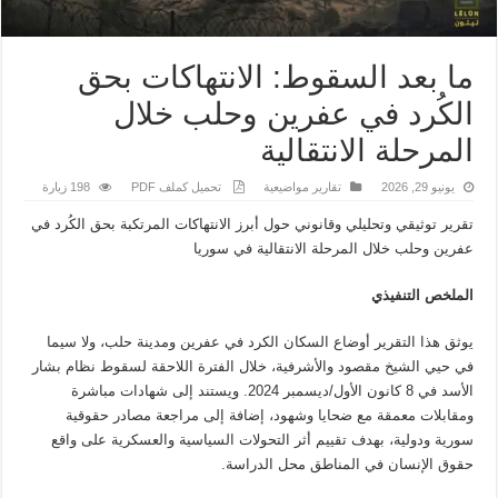
ما بعد السقوط: الانتهاكات بحق
الكُرد في عفرين وحلب خلال
المرحلة الانتقالية
يونيو 29, 2026
تقارير مواضيعية
تحميل كملف PDF
198 زيارة
تقرير توثيقي وتحليلي وقانوني حول أبرز الانتهاكات المرتكبة بحق الكُرد في
عفرين وحلب خلال المرحلة الانتقالية في سوريا
الملخص التنفيذي
يوثق هذا التقرير أوضاع السكان الكرد في عفرين ومدينة حلب، ولا سيما
في حيي الشيخ مقصود والأشرفية، خلال الفترة اللاحقة لسقوط نظام بشار
الأسد في 8 كانون الأول/ديسمبر 2024. ويستند إلى شهادات مباشرة
ومقابلات معمقة مع ضحايا وشهود، إضافة إلى مراجعة مصادر حقوقية
سورية ودولية، بهدف تقييم أثر التحولات السياسية والعسكرية على واقع
حقوق الإنسان في المناطق محل الدراسة.