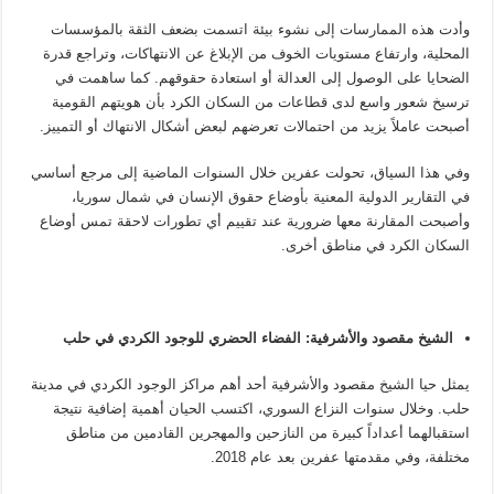
وأدت هذه الممارسات إلى نشوء بيئة اتسمت بضعف الثقة بالمؤسسات
المحلية، وارتفاع مستويات الخوف من الإبلاغ عن الانتهاكات، وتراجع قدرة
الضحايا على الوصول إلى العدالة أو استعادة حقوقهم. كما ساهمت في
ترسيخ شعور واسع لدى قطاعات من السكان الكرد بأن هويتهم القومية
أصبحت عاملاً يزيد من احتمالات تعرضهم لبعض أشكال الانتهاك أو التمييز.
وفي هذا السياق، تحولت عفرين خلال السنوات الماضية إلى مرجع أساسي
في التقارير الدولية المعنية بأوضاع حقوق الإنسان في شمال سوريا،
وأصبحت المقارنة معها ضرورية عند تقييم أي تطورات لاحقة تمس أوضاع
السكان الكرد في مناطق أخرى.
الشيخ مقصود والأشرفية: الفضاء الحضري للوجود الكردي في حلب
يمثل حيا الشيخ مقصود والأشرفية أحد أهم مراكز الوجود الكردي في مدينة
حلب. وخلال سنوات النزاع السوري، اكتسب الحيان أهمية إضافية نتيجة
استقبالهما أعداداً كبيرة من النازحين والمهجرين القادمين من مناطق
مختلفة، وفي مقدمتها عفرين بعد عام 2018.