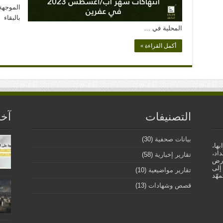
الموجهة
بالبقاء
المحلية في …
أكمل القراءة »
التصنيفات
آخر
بيانات صحفية
(30)
ها،
داد،
تقارير إخبارية
(58)
أرض
إلى
تقارير مواضيعية
(10)
هّد
قصص وشهادات
(13)