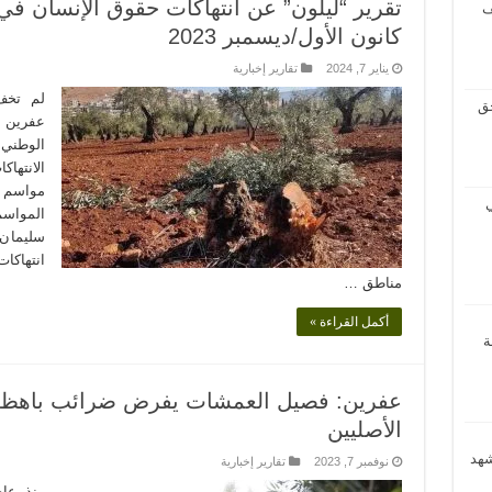
تقرير “ليلون” عن انتهاكات حقوق الإنسان ف
ف
كانون الأول/ديسمبر 2023
يناير 7, 2024
تقارير إخبارية
لم تخفْ
حق
عفرين 
الانتها
مواسم ا
ي
المواس
سليمان
انتهاكا
مناطق …
أكمل القراءة »
ة
عفرين: فصيل العمشات يفرض ضرائب باهظة 
الأصليين
شهد
نوفمبر 7, 2023
تقارير إخبارية