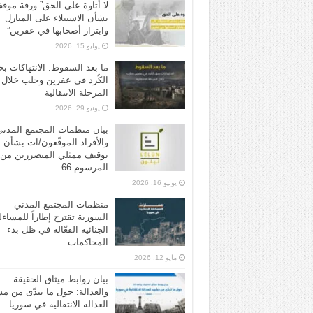
لا أتاوة على الحق” ورقة موق
بشأن الاستيلاء على المنازل
وابتزاز أصحابها في عفرين”
يوليو 15, 2026
ما بعد السقوط: الانتهاكات ب
الكُرد في عفرين وحلب خلال
المرحلة الانتقالية
يونيو 29, 2026
بيان منظمات المجتمع المدن
والأفراد الموقّعون/ات بشأن
توقيف ممثلي المتضررين من
المرسوم 66
يونيو 16, 2026
منظمات المجتمع المدني
السورية تقترح إطاراً للمساءل
الجنائية الفعّالة في ظل بدء
المحاكمات
مايو 12, 2026
بيان روابط ميثاق الحقيقة
والعدالة: حول ما تبدّى من م
العدالة الانتقالية في سوريا