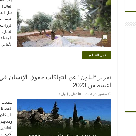
العائدة
قبل الف
يقوم ب
الزراعي
الثمار،
المختلف
الأهالي
أكمل القراءة »
تقرير “ليلون” عن انتهاكات حقوق الإنسان ف
أغسطس 2023
سبتمبر 20, 2023
تقارير إخبارية
شهدت م
الفصائل
السكان 
ومدنهم
آلاف د