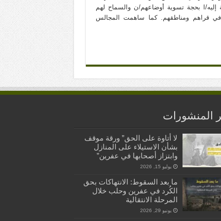
 إليه/ا بحجة تسوية أوضاعهم/ن والسماح لهم
 في قراهم ومناطقهم. كما ساهمت المجالس
 المنشورات
لا أتاوة على الحق” ورقة موقف
بشأن الاستيلاء على المنازل
وابتزاز أصحابها في عفرين”
يوليو 15, 2026
ما بعد السقوط: الانتهاكات بحق
الكُرد في عفرين وحلب خلال
المرحلة الانتقالية
يونيو 29, 2026