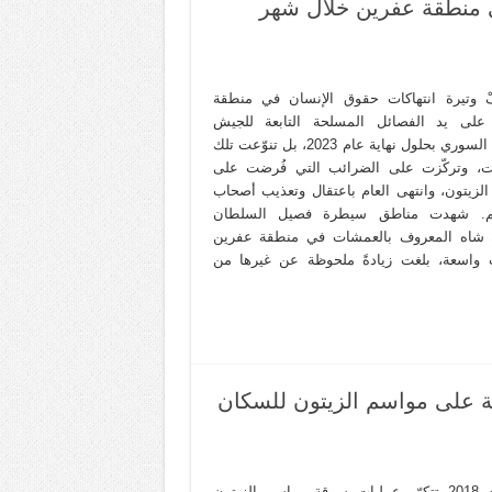
ي منطقة عفرين خلال شهر
 وتيرة انتهاكات حقوق الإنسان في منطقة
على يد الفصائل المسلحة التابعة للجيش
الوطني السوري بحلول نهاية عام 2023، بل تنوّعت تلك
كات، وتركّزت على الضرائب التي فُرضت على
لزيتون، وانتهى العام باعتقال وتعذيب أصحاب
م. شهدت مناطق سيطرة فصيل السلطان
 شاه المعروف بالعمشات في منطقة عفرين
ت واسعة، بلغت زيادةً ملحوظة عن غيرها من
على مواسم الزيتون للسكان
منذ عام 2018 تتكرّر عمليات سرقة مواسم الزيتون