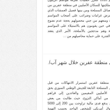
 ملكيتها للسكان الأصليين في منطقة عفرين من
صائل المسلحة ومن بينها فصيل العمشات الذي
فرض غرامات وضرائب على أصحاب المواسم
ة ومنعهم من جني محصولهم بحجة عدم نضوج
 في حين يقومون هم بالاستيلاء على المواسم
ة وهم مدججين بالأسلحة، الأمر الذي يفقد
 القدرة على حماية محاصيلهم من …
ي منطقة عفرين خلال شهر آب/
نطقة عفرين استمرار الانتهاكات من قبل
 المسلحة التابعة للجيش الوطني السوري بحق
الأصليين المقيمين والعائدين إلى قراهم
 من أماكن النزوح، حيث طالبت من بعض
العائدين بدفع فدى مالية تراوحت بين 200 إلى 5000
ولار أمريكي للشخص الواحد بحسب التهمة