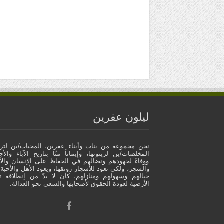
ليلون عفرين
نحن مجموعة من بنات وأبناء عفرين، المحبات/ين لتراب
المخلصات/ين لزيتونها، وإيماناً منّا بتاريخ الآباء والأج
ووفاءً لجهودهم ونضالهم في الحفاظ على الإنسان وال
والشجر، ولكي تعود للأشجار رونقها، ويعود الأهل والأحبة 
جبالهم وسهولهم ومنازلهم، كان لا بدّ من إنطلاقة تم
الأرضية لعودة الحقوق لأصحابها والسعي نحو العدالة.