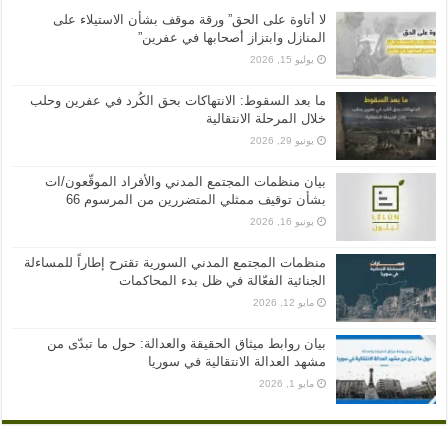
لا أتاوة على الحق” ورقة موقف بشأن الاستيلاء على
المنازل وابتزاز أصحابها في عفرين”
يوليو 15, 2026
ما بعد السقوط: الانتهاكات بحق الكُرد في عفرين وحلب
خلال المرحلة الانتقالية
يونيو 29, 2026
بيان منظمات المجتمع المدني والأفراد الموقّعون/ات
بشأن توقيف ممثلي المتضررين من المرسوم 66
يونيو 16, 2026
منظمات المجتمع المدني السورية تقترح إطاراً للمساءلة
الجنائية الفعّالة في ظل بدء المحاكمات
مايو 12, 2026
بيان روابط ميثاق الحقيقة والعدالة: حول ما تبدّى من
مشهد العدالة الانتقالية في سوريا
مايو 1, 2026