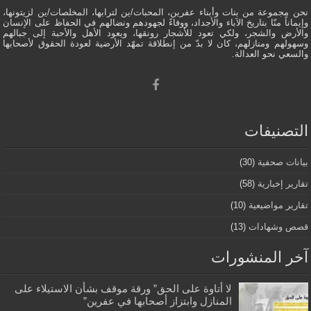
نحن مجموعة من بنات وأبناء عفرين، المحبات/ين لترابها، المخلصات/ين لزيتونها،
وإيماناً منّا بتاريخ الآباء والأجداد، ووفاءً لجهودهم ونضالهم في الحفاظ على الإنسان
والأرض والشجر، ولكي تعود للأشجار رونقها، ويعود الأهل والأحبة إلى جبالهم
وسهولهم ومنازلهم، كان لا بدّ من إنطلاقة تمهّد الأرضية لعودة الحقوق لأصحابها
والسعي نحو العدالة.
التصنيفات
بيانات صحفية
(30)
تقارير إخبارية
(58)
تقارير مواضيعية
(10)
قصص وشهادات
(13)
آخر المنشورات
لا أتاوة على الحق” ورقة موقف بشأن الاستيلاء على
المنازل وابتزاز أصحابها في عفرين”