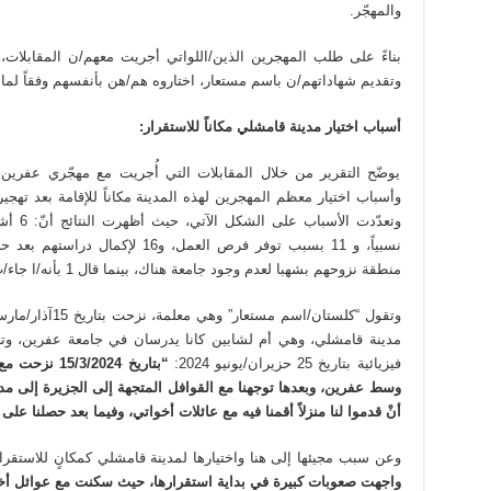
والمهجّر.
بناءً على طلب المهجرين الذين/اللواتي أجريت معهم/ن المقابلات،
وتقديم شهاداتهم/ن باسم مستعار، اختاروه هم/هن بأنفسهم وفقاً لما 
أسباب اختيار مدينة قامشلي مكاناً للاستقرار:
يوضّح التقرير من خلال المقابلات التي أُجريت مع مهجّري عفري
نسبياً، و 11 بسبب توفر فرص العمل، 
منطقة نزوحهم بشهبا لعدم وجود جامعة هناك، بينما قال 1 بأنه/ا جاء/ت لأسباب المعالجة الطبية.
مدينة قامشلي، وهي أم لشابين كانا يدرسان في جامعة عفرين، وترك
فيزيائية بتاريخ 25 حزيران/يونيو 2024:
“بتاريخ 2024
وسط عفرين، وبعدها توجهنا مع القوافل المتجهة إلى الجزيرة إلى م
أنْ قدموا لنا منزلاً أقمنا فيه مع عائلات أخواتي، وفيما بعد حصلنا على
وعن سبب مجيئها إلى هنا واختيارها لمدينة قامشلي كمكانٍ للاستقرا
واجهت صعوبات كبيرة في بداية استقرارها، حيث سكنت مع عوائل أخواته