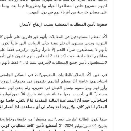
على مصادر خارجية من أقرباء لهم في دول المهجر.
صعوبة تأمين المتطلبات المعيشية بسبب ارتفاع الأسعار:
أكّد معظم المستهدفين في المقابلات بأنهم غير قادرين على تأمين ك
بأنهم لا يستطيعون شراء اللحم إلا نادراً، ويكون تركيزهم فقط على
لايستطعيون تأمين جميع المتطلبات لأسرهم، بينما قال 4 فقط بأنهم يحاولون تأمين ما يحتاجونها إلى حدّ ما.
في حين أكّد الطلاب/الطالبات المقيمين/ات في السكن الجامعي 
احتياجاتهم، خاصة أنّ معظم أهاليهم يقيمون في مخيمات النزوح و
وأرزاقهم ومواسمهم وسبل العيش في عفرين، ولم يبقى لهم مصدر 
مستعار” التي أجريت معها مقابلة فيزيائية بتاريخ 04 تموز/يوليو 2024 في هذا الصدد:
احتياجاتي، حيث أنّ المساعدة المالية المقدمة لنا لا تكفي، خاصةً مع 
المقدّم لنا غير كافٍ. ولا يوجد أحد يقدّم لي أي مساعدة، لذا أضطر ل
بينما تقول الطالبة “ماربيل حسن/اسم مستعار” من جامعة روجافا وتق
بتاريخ 04 تموز/يوليو 2024: “
لا أستطيع تأمين كافة متطلباتي كوني