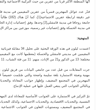
أنّها المنطقة الأكثر قرباً من عفرين من حيث التركيبة الاجتماعية والثق
غير دقيقة لرابطة عفرين الاجتماعية
[1]
، كما أنّ 
جامعة روجافا في مدينة قامشلي
[2]
في مدينة الحسكة وفق إحصائيات غير رسمية، موزعين بين مراكز الإيواء
المنهجية:
المقيمين في مدينتي قامشلي والحسكة (معظمها كانت مع المقيمي
مختلفة؛ 13 من الذكور و21 من الإناث، منهم: 11 من فئة الشباب، 11 من فئة البالغين، 3 من كبار السن.
جرت المقابلات من قبل عدد من جامعي البيانات من فريق ليلون بعد 
مهنية وتعبئة الاستمارة بلغة سليمة واضحة والتي صُمّمت خصيصاً ل
المهجرين في المجتمع المضيف، وإظهار جوانب المعاناة والتحديا
وبالتالي الجوانب التي ينبغي العمل عليها في عملية الإدماج.
تمّ التركيز في الاستمارة على الجوانب الأساسية للمعاناة لدى المهج
النفسية، والتحديات الاقتصادية، والتحديات الاجتماعية، وكذلك التحديات
في المجتمع المضيف، ومستويات التعاون في الجوانب الاجتماعية و