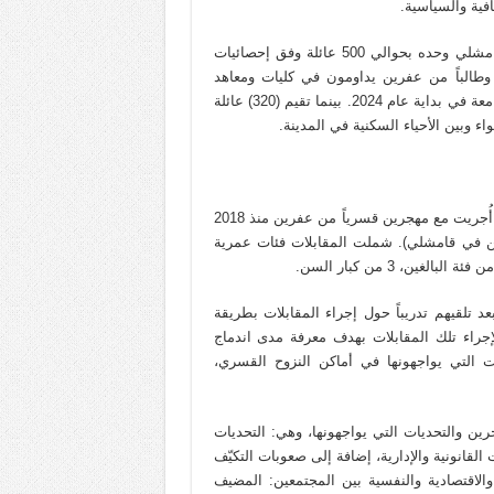
افية والسياسية.
قدّر عدد عوائل المهجرين قسرياً من عفرين المقيمين في مدينة قامشلي وحده بحوالي 500 عائلة وفق إحصائيات
هناك (182) طالباً وطالباً من عفرين يداومون في كليات ومعاهد
وحدها، وفق إحصائيات إدارة الجامعة في بداية عام 2024. بينما تقيم (320) عائلة
 وبين الأحياء السكنية في المدينة.
اعتمدت ليلون في هذه الورقة البحثية على تحليل 34 مقابلة فيزيائية أُجريت مع مهجرين قسرياً من عفرين منذ 2018
ن في قامشلي). شملت المقابلات فئات عمرية
تلقيهم تدريباً حول إجراء المقابلات بطريقة
إجراء تلك المقابلات بهدف معرفة مدى اندماج
ت التي يواجهونها في أماكن النزوح القسري،
رين والتحديات التي يواجهونها، وهي: التحديات
 القانونية والإدارية، إضافة إلى صعوبات التكيّف
الاقتصادية والنفسية بين المجتمعين: المضيف