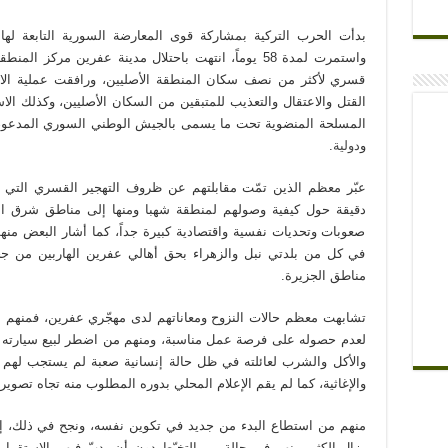
قسري لأكثر من نصف سكان المنطقة الأصليين، ورافقت عملية الاح
القتل والاعتقال والتعذيب للمتبقين من السكان الأصليين، وكذلك الا
المسلحة المنضوية تحت ما يسمى بالجيش الوطني السوري المدعوم م
و
دولية
.
عبّر معظم الذين تمّت مقابلتهم عن ظروف التهجير القسري التي م
دقيقة حول كيفية وصولهم لمنطقة شهبا ومنها إلى مناطق شرق الف
صعوبات وتحديات نفسية واقتصادية كبيرة جداً، كما أشار البعض منهم إ
في كل من بلدتي نبل والزهراء بحق أهالي عفرين الهاربين من جح
مناطق الجزيرة.
تشابهت معظم حالات النزوح ومعاناتهم لدى مهجّري عفرين، فمنهم من
لعدم حصوله على فرصة عمل مناسبة، ومنهم من اضطر لبيع سيارته أ
والأكل والشرب لعائلته في ظل حالة إنسانية صعبة لم يستجب لهم ب
والإغاثية، كما لم يقم الإعلام المحلي بدوره المطلوب منه تجاه تصوير 
منهم من استطاع البدء من جديد في تكوين نفسه، ونجح في ذلك، إلا أ
يزال الكثير منهم في حالة من التخبّط دون أن يدبّ فيهم الاستقرار