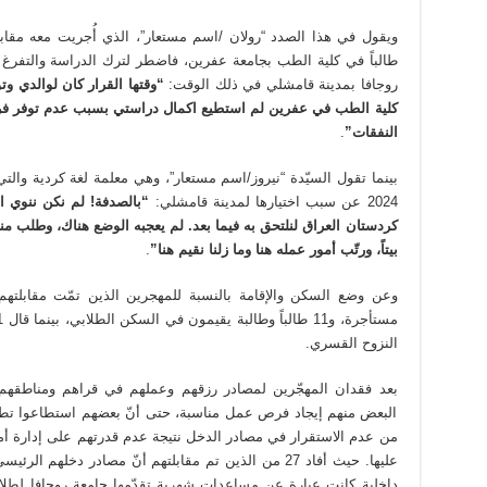
طالباً في كلية الطب بجامعة عفرين، فاضطر لترك الدراسة والتف
روجافا بمدينة قامشلي في ذلك الوقت:
“وقتها القرار كان لوالدي و
كلية الطب في عفرين لم استطيع اكمال دراستي بسبب عدم توفر ف
النفقات”
.
2024 عن سبب اختيارها لمدينة قامشلي:
“بالصدفة! لم نكن ننوي 
كردستان العراق لنلتحق به فيما بعد. لم يعجبه الوضع هناك، وطلب من
بيتاً، ورتّب أمور عمله هنا وما زلنا نقيم هنا”
.
النزوح القسري.
بعد فقدان المهجّرين لمصادر رزقهم وعملهم في قراهم ومناطقهم، 
البعض منهم إيجاد فرص عمل مناسبة، حتى أنّ بعضهم استطاعوا تطوي
من عدم الاستقرار في مصادر الدخل نتيجة عدم قدرتهم على إدارة أم