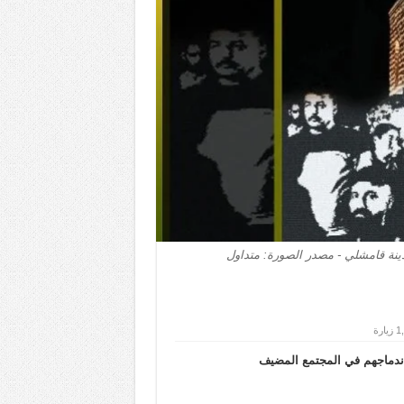
نة قامشلي - مصدر الصورة: متداول
ارة
 اندماجهم في المجتمع المضيف