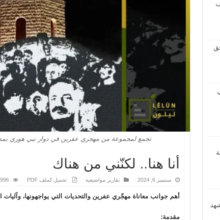
ف
حق
ي
تجمع لمجموعة من مهجري عفرين في دوار نبي هوري بمدي
ة
أنا هنا.. لكنّني من هناك
سبتمبر 6, 2024
تقارير مواضيعية
تحميل كملف PDF
1,996 زي
أهم جوانب معاناة مهجّري عفرين والتحديات التي يواجهونها، وآليات
شهد
مقدمة: