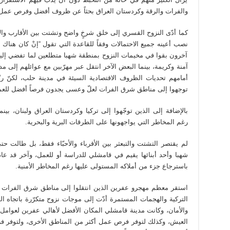
والفرات والرقة وكردستان العراق بحثاً عن ظروف أفضل وفرص عمل ت
كما أدّى النزوح القسري إلى خلق شرخٍ واضح وتشتت بين الأقارب والأ
نصب أعينه جميع الاحتمالات وفقاً للقاعدة التي تقول “إنْ كان هناك
آخرون بقوا في مخيمات النزوح بمنطقة شهبا متطلعين لما تفضي إلي
آمنة وكريمة، بينما البعض الآخر انتقل عبر مهرّبين مع عوائلهم إلى 
أمامهم تحديات الظروف الاقتصادية السيئة في مدينة حلب، لكنّ 
توجهوا إلى مناطق شرق الفرات لعلّ وعسى يجدون فرصاً أفضل للعمل
بالإضافة إلى الذين توجّهوا إلى تركيا وكردستان العراق ولبنان، بين
رغم المخاطر التي يواجهونها على الطرقات البرية والبحرية.
لم يقتصر التشتت والتبعثر بين الأقرباء والأحبّاء فقط، بل طالت حتى
شهبا وأحد أبنائها يقيم في قامشلي للدراسة أو للعمل، وآخر قد عاد 
باسترجاع جزء من أملاكه المستولى عليها رغم المخاطر الأمنية.
استقر معظم مهجرو عفرين الذين انتقلوا إلى مناطق شرق الفرات في 
التركية والهجمات المستمرة أدّت إلى موجات نزوح متكرّرة باتجاه ا
والأمان، وكانت مدينة قامشلي المكان الأفضل لأهالي عفرين لعوامل عد
العيش، وكذلك لتوفر فرص عمل أكثر من المناطق الأخرى، ولتوفر فرص