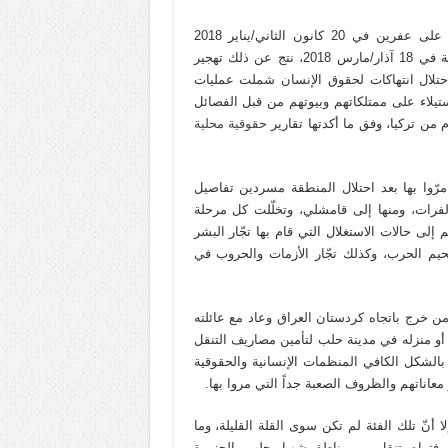
بدأت الحرب التركية بمشاركة قوى المعارضة السورية التابعة لها على عفرين في 20 كانون الثاني/يناير 2018
واستمرت لمدة 58 يوماً، انتهت باحتلال مدينة عفرين مركز المنطقة في 18 آذار/مارس 2018، نتج عن ذلك تهجير
تلال انتهاكات لحقوق الإنسان شملت عمليات
ستيلاء على ممتلكاتهم وبيوتهم من قبل الفصائل
ن تركيا، وفق ما أكدتها تقارير
حقوقية محلية
رّوا بها بعد احتلال المنطقة مسردين تفاصيل
رات، ومنها إلى قامشلي، وتخلّلت كل مرحلة
لى حالات الاستغلال التي قام بها تجّار البشر
يم الحرب، وكذلك تجّار الأزمات والحروب في
 خرج باتجاه كردستان العراق وعاد مع عائلته
و منزله في مدينة حلب لتأمين مصاريف التنقل
الشكل الكافي المنظمات الإنسانية والحقوقية
معاناتهم والظروف الصعبة جداً التي مروا بها.
نّ تلك الفئة لم تكن سوى القلة القليلة، وما
، فتراه يتنقل بين مناطق شهبا وحلب والجزيرة