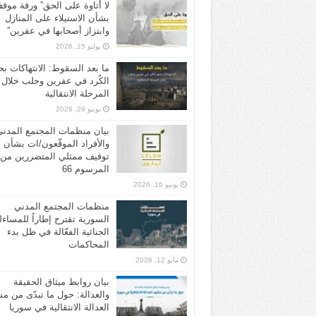
لا أتاوة على الحق” ورقة موق
بشأن الاستيلاء على المنازل
وابتزاز أصحابها في عفرين”
يوليو 15, 2026
ما بعد السقوط: الانتهاكات ب
الكُرد في عفرين وحلب خلال
المرحلة الانتقالية
يونيو 29, 2026
بيان منظمات المجتمع المدن
والأفراد الموقّعون/ات بشأن
توقيف ممثلي المتضررين من
المرسوم 66
يونيو 16, 2026
منظمات المجتمع المدني
السورية تقترح إطاراً للمساءل
الجنائية الفعّالة في ظل بدء
المحاكمات
مايو 12, 2026
بيان روابط ميثاق الحقيقة
والعدالة: حول ما تبدّى من م
العدالة الانتقالية في سوريا