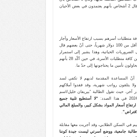
لديهم مشروع خاص استطاعوا القيام بها وتطويرها فيما بعد، بينما قال 2 أشخاص بأنهم يعتمدون في بعض الأحيان
افة متطلبات أسرهم بسبب ارتفاع الأسعار وآجار
البيوت، وتدني مستوى الدخل نتيجة تدنّي الرواتب التي غالباً تكون أقل من 100 دولار شهرياً، حتى أنّ بعضهم قال
 الضروريات الحياتية، وهذا يشير إلى استمرار
معاناتهم الاقتصادية، حيث أكد فقد 2 أشخاص بأنهم قدرون على تأمين كافة متطلبات الأسرة، في حين أكّد 28 بأنهم
أنّ المساعدة المقدمة لديهم لا تكفي لسد
لا يتلقون رواتب شهرية، وقد فقدوا أملاكهم
آخر، حيث تقول الطالبة “بيريفان خليل/اسم
“لا أستطيع تلبية جميع
ارتفاع أسعار المواد بشكل كبير، والمبلغ المالي
لاقتراض”
.
يم في السكن الطلابي، وقد أجريت معها مقابلة
 طالبة جامعية، ووضع أسرتي ليست جيدة كوننا