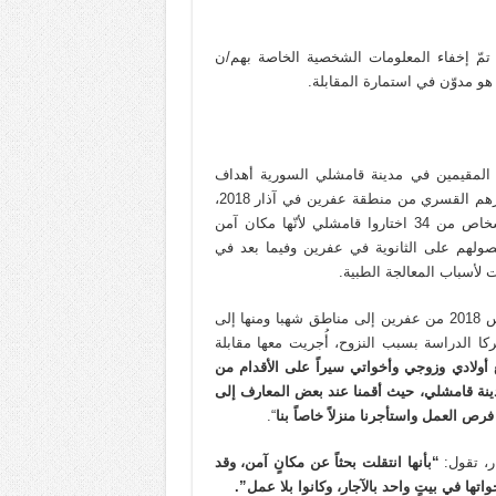
 تمّ إخفاء المعلومات الشخصية الخاصة بهم/ن
هو مدوّن في استمارة المقابلة.
ن المقيمين في مدينة قامشلي السورية أهداف
وأسباب اختيار معظم المهجرين لهذه المدينة مكاناً للإقامة بعد تهجيرهم القسري من منطقة عفرين في آذار 2018،
وتعدّدت الأسباب على الشكل الآتي، حيث أظهرت النتائج أنّ: 6 أشخاص من 34 اختاروا قامشلي لأنّها مكان آمن
و16 لإكمال دراستهم بعد حصولهم على الثانوية في عفرين وفيما بعد في
وتقول “كلستان/اسم مستعار” وهي معلمة، نزحت بتاريخ 15آذار/مارس 2018 من عفرين إلى مناطق شهبا ومنها إلى
ا الدراسة بسبب النزوح، أُجريت معها مقابلة
15/3/ نزحت مع أولادي وزوجي وأخواتي سيراً على الأقدام من
دينة قامشلي، حيث أقمنا عند بعض المعارف إلى
 فرص العمل واستأجرنا منزلاً خاصاً بنا
“.
ر، تقول:
“بأنها انتقلت بحثاً عن مكانٍ آمن، وقد
ا في بيتٍ واحد بالآجار، وكانوا بلا عمل”.