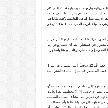
ويقول في هذا الصدد “رولان /اسم مستعار”، الذي أُجريت معه مقابلة فيزيائية بتاريخ 7 تموز/يوليو 2024 الذي كان
رغ للعمل بسبب عدم وجود فرع الطب في جامعة
توفر فرصة عمل له في الجامعة. وكنت طالبا في
رعي هنا واضطررت للعمل لمساعدة عائلتي في
بينما تقول السيّدة “نيروز/اسم مستعار”، وهي معلمة لغة كردية والتي أجري معها مقابلة فيزيائية بتاريخ 6 تموز/يوليو
الاستقرار في قامشلي. بعد أن ذهب زوجي إلى
ا المجيء إلى قامشلي، وعاد إلى هنا واستأجرنا
وعن وضع السكن والإقامة بالنسبة للمهجرين الذين تمّت مقابلتهم، فقد أكّد 22 شخصاً أنهم يقيمون في منازل
مستأجرة، و11 طالباً وطالبة يقيمون في السكن الطلابي، بينما قال 1 فقط أنّه يسكن في منزل ملك، قد اشتراه بعد
ولجوئهم إلى مناطق النزوح المختلفة، تمكّن
ر مشاريع خاصة، إلا أنّ معظمهم بقوا يعانون
لاكهم في عفرين بعد استيلاء الفصائل المسلحة
عليها. حيث أفاد 27 من الذين تم مقابلتهم أنّ مصادر دخلهم الرئيسي هي عملهم اليومي، و13 قالوا بأنها مساعدات
داخلية كانت عبارة عن مساعدات شهرية تقدّمها جامعة روجافا لطلاب المناطق المحتلة لديها، وقال 3 أشخاص بأنّ