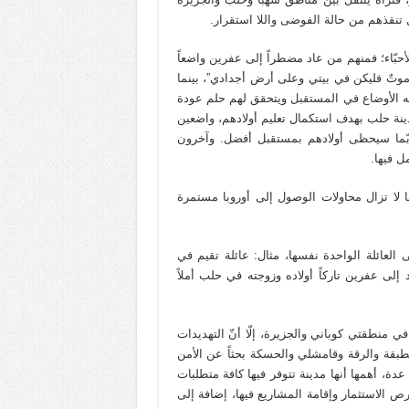
نقذهم من حالة الفوضى واللا استقرار.
حبّاء؛ فمنهم من عاد مضطراً إلى عفرين واضعاً
 موتٌ فليكن في بيتي وعلى أرض أجدادي”، بينما
ه الأوضاع في المستقبل ويتحقق لهم حلم عودة
مدينة حلب بهدف استكمال تعليم أولادهم، واضعين
ربّما سيحظى أولادهم بمستقبل أفضل. وآخرون
 فيها.
ما لا تزال محاولات الوصول إلى أوروبا مستمرة
 العائلة الواحدة نفسها، مثال: عائلة تقيم في
إلى عفرين تاركاً أولاده وزوجته في حلب أملاً
منطقتي كوباني والجزيرة، إلّا أنّ التهديدات
لطبقة والرقة وقامشلي والحسكة بحثاً عن الأمن
ة، أهمها أنها مدينة تتوفر فيها كافة متطلبات
 الاستثمار وإقامة المشاريع فيها، إضافة إلى