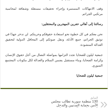
وقف الانتهاكات المستمرة وإجراء تحقيقات مستقلة وشفافة لمحاسبة
مرتكبي الجرائم.
رسالتنا إلى أهالي عفرين المهجرين والمعتقلين:
نحن معكم في كل خطوة نحو استعادة حقوقكم وحريتكم. لن ندخر جهدًا في
توثيق الجرائم، جمع الأدلة، ونقل صوتكم إلى المحافل الدولية لتحقيق
العدالة المنشودة.
جمعية ليلون للضحايا تجدد التزامها بمواصلة النضال من أجل حقوق الإنسان
وكرامة الضحايا، وبناء مستقبل يضمن السلام والعدالة لكل مكونات المجتمع
السوري.
جمعية ليلون للضحايا
السابق
130 منظمة سورية تطالب مجلس
الأمن بحماية المدنيين والتدخل