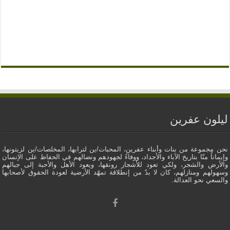
ليلون عفرين
نحن مجموعة من بنات وأبناء عفرين، المحبات/ين لترابها، المخلصات/ين لزيتونها،
وإيماناً منّا بتاريخ الآباء والأجداد، ووفاءً لجهودهم ونضالهم في الحفاظ على الإنسان
والأرض والشجر، ولكي تعود للأشجار رونقها، ويعود الأهل والأحبة إلى جبالهم
وسهولهم ومنازلهم، كان لا بدّ من إنطلاقة تمهّد الأرضية لعودة الحقوق لأصحابها
والسعي نحو العدالة.