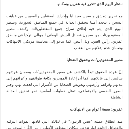
ننتظر اليوم الذي تتحرر فيه عفرين وسكانها
مع تحرير دمشق و سجن صيدنايا وإخراج المعتقلين والمغيبين من غياهب
السجن ، يتجدد أملنا بتحقيق العدالة في جميع المناطق السورية، وننتظر
اليوم الذي يتم فيه إطلاق سراح جميع المعتقلين/ات وكشف مصير
المفقودين/ات من سجون فصائل الجيش الوطني الموالي لتركيا في مناطق
عفرين، رأس العين، وتل أبيض. كما ندعو إلى محاسبة مرتكبي الانتهاكات
وضمان عدم إفلاتهم من العقاب.
مصير المفقودين/ات وحقوق الضحايا
إنّ عودة الحقوق تبدأ بالكشف عن مصير المفقودين/ات وضمان عودتهم
سالمين إلى عائلاتهم. كما أن إعادة المهجرين بكافة طوائفهم وأعراقهم إلى
مدنهم وقراهم وأرضهم، وتعويض الضحايا عن الأضرار التي لحقت بهم، وجبر
الضرر النفسي والاجتماعي، تمثل خطوات أساسية نحو تحقيق العدالة
الشاملة.
عفرين: سبعة أعوام من الانتهاكات
منذ انطلاق عملية “غصن الزيتون” في 2018، التي قادتها القوات التركية
والفصائل التابعة لها، تعرّض سكان المنطقة الأصليون من الكُرد لموجة من