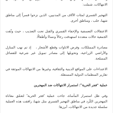
الانتهاكات، شملت:
التهجير القسري لمئات الآلاف من المدنيين، الذين نزحوا قسراً إلى مناطق
شهبا، حلب ، ومناطق أخرى.
الاعتقالات التعسفية والإخفاء القسري والقتل تحت التعذيب ، حيث وثّقت
الجمعية حالات متعددة استهدفت رجالاً ونساءً وأطفالًا.
مصادرة الممتلكات، وفرض الاتاوات وقطع الأشجار ، إذ تم نهب المنازل
والأراضي الزراعية، وتحويلها إلى مصادر تمويل غير شرعية للفصائل
المسلحة.
الاعتداءات على المواقع الدينية والثقافية، وغيرها من الانتهاكات الموثقة في
تقارير المنظمات الدولية المستقلة.
عملية “فجر الحرية”: استمرار الانتهاكات ضد المهجرين
وفي ظل استمرار المأساة، جاءت عملية “فجر الحرية” لتعمّق معاناة
المهجرين الكُرد في مناطق التهجير القسري مثل شهبا، رافقت هذه العملية
سلسلة جديدة من الانتهاكات، أبرزها: