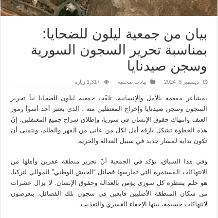
بيان من جمعية ليلون للضحايا:
بمناسبة تحرير السجون السورية
وسجن صيدنايا
ديسمبر 8, 2024
بيانات صحفية
1,317 زيارة
بمشاعر مفعمة بالأمل والإنسانية، تلقّت جمعية ليلون للضحايا نبأ تحرير
السجون وسجن صيدنايا وإخراج المعتقلين منه ، الذي يعتبر أحد أسوأ رموز
العنف وانتهاك حقوق الإنسان في سوريا، وإطلاق سراح جميع المعتقلين. إنّ
هذه الخطوة تشكل بارقة أمل لكل من عانى من القهر والظلم، ونتمنى أن
تكون بداية لمسار جديد في سبيل العدالة والحرية.
وفي هذا السياق، نؤكد في الجمعية أنّ تحرير منطقة عفرين وأهلها من
الانتهاكات المستمرة التي تمارسها فصائل “الجيش الوطني” الموالي لتركيا،
هو حلم ينتظره كل سوري يؤمن بالعدالة وحقوق الإنسان. لا يزال عشرات
من سكان المنطقة الأصليين قابعين في سجون تلك الفصائل، يتعرضون
لانتهاكات جسيمة، بينها الإخفاء القسري والتعذيب.