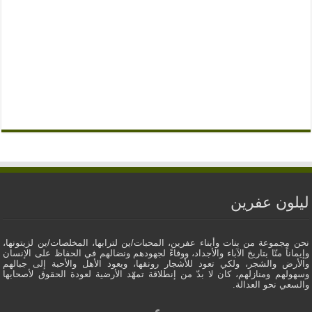
ليلون عفرين
نحن مجموعة من بنات وأبناء عفرين، المحبات/ين لترابها، المخلصات/ين لزيتونها،
وإيماناً منّا بتاريخ الآباء والأجداد، ووفاءً لجهودهم ونضالهم في الحفاظ على الإنسان
والأرض والشجر، ولكي تعود للأشجار رونقها، ويعود الأهل والأحبة إلى جبالهم
وسهولهم ومنازلهم، كان لا بدّ من إنطلاقة تمهّد الأرضية لعودة الحقوق لأصحابها
والسعي نحو العدالة.