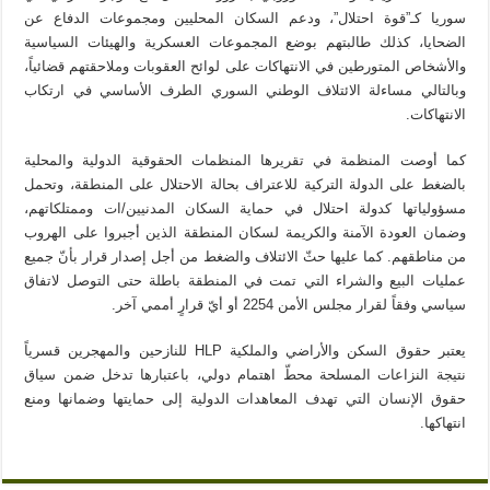
سوريا كـ”قوة احتلال”، ودعم السكان المحليين ومجموعات الدفاع عن
الضحايا، كذلك طالبتهم بوضع المجموعات العسكرية والهيئات السياسية
والأشخاص المتورطين في الانتهاكات على لوائح العقوبات وملاحقتهم قضائياً،
وبالتالي مساءلة الائتلاف الوطني السوري الطرف الأساسي في ارتكاب
الانتهاكات.
كما أوصت المنظمة في تقريرها المنظمات الحقوقية الدولية والمحلية
بالضغط على الدولة التركية للاعتراف بحالة الاحتلال على المنطقة، وتحمل
مسؤولياتها كدولة احتلال في حماية السكان المدنيين/ات وممتلكاتهم،
وضمان العودة الآمنة والكريمة لسكان المنطقة الذين أجبروا على الهروب
من مناطقهم. كما عليها حثّ الائتلاف والضغط من أجل إصدار قرار بأنّ جميع
عمليات البيع والشراء التي تمت في المنطقة باطلة حتى التوصل لاتفاق
سياسي وفقاً لقرار مجلس الأمن 2254 أو أيّ قرارٍ أممي آخر.
يعتبر حقوق السكن والأراضي والملكية HLP للنازحين والمهجرين قسرياً
نتيجة النزاعات المسلحة محطّ اهتمام دولي، باعتبارها تدخل ضمن سياق
حقوق الإنسان التي تهدف المعاهدات الدولية إلى حمايتها وضمانها ومنع
انتهاكها.