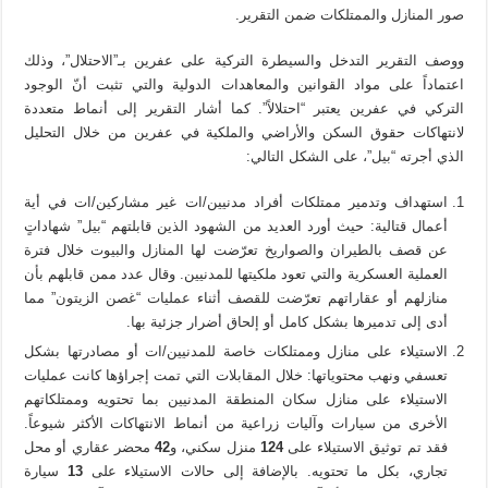
صور المنازل والممتلكات ضمن التقرير.
ووصف التقرير التدخل والسيطرة التركية على عفرين بـ”الاحتلال”، وذلك
اعتماداً على مواد القوانين والمعاهدات الدولية والتي تثبت أنّ الوجود
التركي في عفرين يعتبر “احتلالاً”. كما أشار التقرير إلى أنماط متعددة
لانتهاكات حقوق السكن والأراضي والملكية في عفرين من خلال التحليل
الذي أجرته “بيل”، على الشكل التالي:
استهداف وتدمير ممتلكات أفراد مدنيين/ات غير مشاركين/ات في أية
أعمال قتالية: حيث أورد العديد من الشهود الذين قابلتهم “بيل” شهاداتٍ
عن قصف بالطيران والصواريخ تعرّضت لها المنازل والبيوت خلال فترة
العملية العسكرية والتي تعود ملكيتها للمدنيين. وقال عدد ممن قابلهم بأن
منازلهم أو عقاراتهم تعرّضت للقصف أثناء عمليات “غصن الزيتون” مما
أدى إلى تدميرها بشكل كامل أو إلحاق أضرار جزئية بها.
الاستيلاء على منازل وممتلكات خاصة للمدنيين/ات أو مصادرتها بشكل
تعسفي ونهب محتوياتها: خلال المقابلات التي تمت إجراؤها كانت عمليات
الاستيلاء على منازل سكان المنطقة المدنيين بما تحتويه وممتلكاتهم
الأخرى من سيارات وآليات زراعية من أنماط الانتهاكات الأكثر شيوعاً.
فقد تم توثيق الاستيلاء على
124
منزل سكني، و
42
محضر عقاري أو محل
تجاري، بكل ما تحتويه. بالإضافة إلى حالات الاستيلاء على
13
سيارة