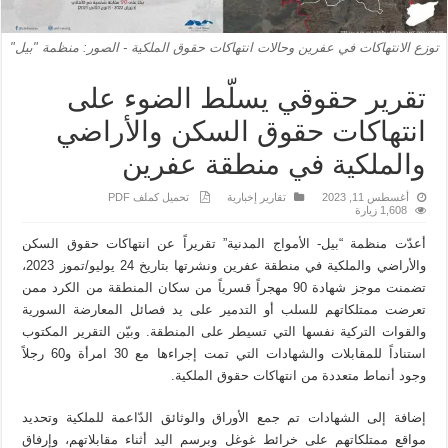
توزع الانتهاكات في عفرين وحالات انتهاكات حقوق الملكية - الصور: منظمة "بيل"
تقرير حقوقي يسلّط الضوء على
انتهاكات حقوق السكن والأراضي
والملكية في منطقة عفرين
أغسطس 11, 2023
تقارير إخبارية
تحميل كملف PDF
1,608 زيارة
أعدّت منظمة “بيل- الأمواج المدنية” تقريراً عن انتهاكات حقوق السكن
والأراضي والملكية في منطقة عفرين ونشرتها بتاريخ 24 يوليو/تموز 2023،
تضمنت موجز شهادة 90 مهجراً قسرياً من سكان المنطقة من الكرد ممن
تعرضت ممتلكاتهم للسلب أو التدمير على يد فصائل المعارضة السورية
والقوات التركية نفسها التي تسيطر على المنطقة. وبيّن التقرير المكتوب
استناداً للمقابلات والشهادات التي تمت إجراءها مع 30 امرأة و60 رجلاً
وجود أنماط متعددة من انتهاكات حقوق الملكية.
إضافة إلى الشهادات تم جمع الأوراق والوثائق الدّاعمة للملكية وتحديد
مواقع ممتلكاتهم على خرائط غوغل وبرسم اليد أثناء مقابلاتهم، وإرفاق