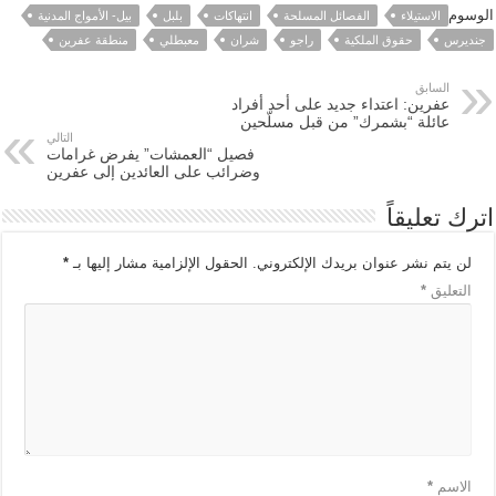
الوسوم
الاستيلاء
الفصائل المسلحة
انتهاكات
بلبل
بيل- الأمواج المدنية
جنديرس
حقوق الملكية
راجو
شران
معبطلي
منطقة عفرين
السابق
عفرين: اعتداء جديد على أحد أفراد
عائلة “بشمرك” من قبل مسلّحين
التالي
فصيل “العمشات” يفرض غرامات
وضرائب على العائدين إلى عفرين
اترك تعليقاً
لن يتم نشر عنوان بريدك الإلكتروني.
الحقول الإلزامية مشار إليها بـ
*
التعليق
*
الاسم
*