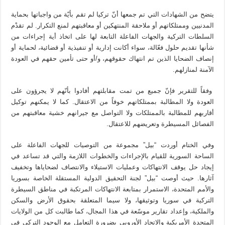
يتضح من الشهادات التي تم جمعها أنّ تركيا لم تقم بأيّة من واجباتها بحماية
المدنيين وممتلكاتهم أو ملاحقة المنتهكين أو معاقبتهم لمنع التكرار. لم تقدْم
السلطات التركية والجهات الفاعلة التابعة لها على اتخاذ أية إجراءات من
شأنها تقديم حلول فعّالة، سواء أكانت إدارية أو تنفيذية أو قضائية، لحماية أو
إنصاف الضحايا الذين تم انتهاك حقوقهم، و/أو حتى تأمين حقهم في العودة
الآمنة لمنازلهم.
وفقاً للتقرير فإنّ جميع من تمت مقابلتهم أفادوا بأنّهم لا يجرؤون على
العودة ولا المطالبة بممتلكاتهم خوفاً من الاعتقال. كما لا يمكنهم توكيل
أقاربهم للمطالبة بالممتلكات ولا التواصل مع جيرانهم خشية معاقبتهم من
الفصائل المسيطرة وتعريضهم للاعتقال.
وفي الختام أوردت “بيل” مجموعة من التوصيات للجهات الفاعلة على
الساحة السورية للقيام بالإجراءات والخطوات اللازمة والتي قد تساعد في
إيجاد حل يوقف الانتهاكات وعمليات الاستيلاء والانتصاف لضحاياها وتخفيف
آثارها. حيث أوصت “بيل” لجنة التحقيق الدولية المستقلة الخاصة بسوريا
والأمم المتحدة، الاستمرار بمتابعة الانتهاكات المرتكبة في مناطق السيطرة
التركية في سوريا وتوثيقها، ولا سيما المتعلقة بحقوق الأرض والسكن
والملكية، وإعداد تقارير موسّعة في هذا المجال، كما طالبت كل من الولايات
المتحدة الأمريكية والاتحاد الأوروبي بضرورة التعامل مع الوجود التركي في