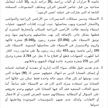
خاصة،
9
جرارات أو آليات زراعية، و
20
دراجة نارية، و
10
آليات لمعامل
صناعية من قبل عناصر الجيش التركي ومختلف المجموعات المسلحة
التابعة له التي شاركت في عملية “غصن الزيتون”.
الاستيلاء وتدمير ممتلكات المدنيين/ات من الأراضي الزراعية والمواشي
والأشجار المثمرة ونهب محاصيلها: حيث أوردت إفادات الشهود عمليات
استيلاء واسعة طالت الأراضي الزراعية للسكان وأشجارها المثمرة أو
قطعها بشكل جائر، بالإضافة إلى نهب محاصيلهم وحرمانهم منها، وتم
توثيق الاستيلاء على
(37
856)
.
شجرة زيتون و
(9.340)
شجرة فاكهة
وكروم، والاستمرار في الاستيلاء على محاصيلها السنوية. الاستيلاء على
245
رأس ماشية، ونهب
653
تنكة زيت زيتون و
3
طن صابون زيت الغار.
كما أظهرت الشهادات قطع أو اقتلاع ما لا يقل عن
764
.
2
شجرة وحرق
أكثر من
270
شجرة مثمرة، عائدة لهؤلاء الشهود وعائلاتهم.
عدم تقديم حلول فعّالة، سواء أكانت إدارية أو تنفيذية أو قضائية، لحماية
أو إنصاف الضحايا الذين تم انتهاك حقوقهم: ضمن الـ (
90
) شهادة التي
تمت توثيقها لم تكن هناك سوى حالة واحدة فقط تمكن من خلالها أحد
الضحايا من استعادة منزله الذي كان قد تم الاستيلاء عليه سابقاً. أما
جميع الحالات المتبقية فقد أكد فيها الضحايا على خوفهم وعدم تجرؤهم
على السؤال أو المطالبة بممتلكاتهم خشية التعرض للضرب أو الاعتقال
أو الاهانات، وكذلك عدم ثقتهم بالمؤسسات الموجودة وفاعليتها أو
جدواها.