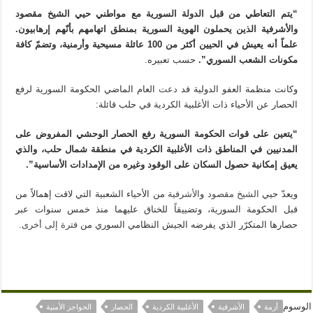
“يتم التعاطي من قبل الدولة السورية مع مواطني حيي الشيخ مقصود
والأشرفية الذين يحملون الهوية السورية بمنطق اتهامهم بأنّهم إرهابيون.
علماً أنه يعيش في الحيين أكثر من 100 عائلة مسيحية وأرمنية، وتضمّ كافة
مكونات الشعب السوري”.
حسب تعبيره.
وكانت منظمة العفو الدولية قد
دعت
العام الماضي الحكومة السورية لرفع
الحصار عن الأحياء ذات الأغلبية الكردية في حلب قائلة:
“يتعين على قوات الحكومة السورية رفع الحصار الوحشي المفروض على
المدنيين في المناطق ذات الأغلبية الكردية في منطقة شمال حلب، والذي
يعيق إمكانية حصول السكان على الوقود وغيره من الإمدادات الأساسية”.
ويعدّ حيي
الشيخ مقصود
و
الأشرفية
من الأحياء الشعبية التي لاقت إهمالاً من
قبل الحكومة السورية، وتضييقاً للخناق عليهما منذ خمس سنوات عبر
حصارها المتكرّر الذي يفرضه الجيش النظامي السوري من
فترة إلى أخرى
.
الوسوم
أزمة
الأشرفية
الأغلبية الكردية
الحصار
الحواجز الأمنية