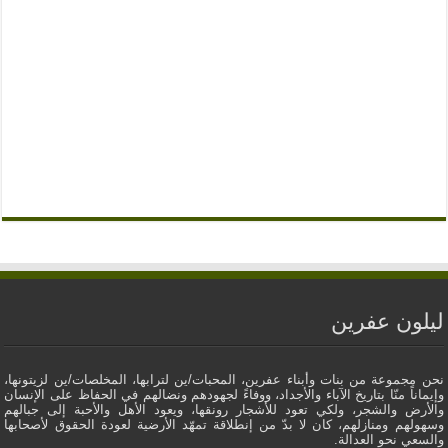
ليلون عفرين
نحن مجموعة من بنات وأبناء عفرين، المحبات/ين لترابها، المخلصات/ين لزيتونها،
وإيماناً منّا بتاريخ الآباء والأجداد، ووفاءً لجهودهم ونضالهم في الحفاظ على الإنسان
والأرض والشجر، ولكي تعود للأشجار رونقها، ويعود الأهل والأحبة إلى جبالهم
وسهولهم ومنازلهم، كان لا بدّ من إنطلاقة تمهّد الأرضية لعودة الحقوق لأصحابها
والسعي نحو العدالة.