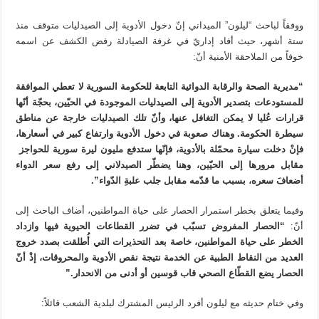
ووفقاً لباحث “ليلون” الميداني إنّ دخول الأدوية إلى الصيدليات متوقف منذ
ستة أشهر، حيث أفاد إداريّ في غرفة الصيادلة رفض الكشف عن اسمه
خوفاً من الملاحقة الأمنية أنّ:
“مديرية الصحة والرقابة الدوائية التابعة للحكومة السورية لا تعطي الموافقة
للمستودعات بتصدير الأدوية إلى الصيدليات الموجودة في الحيّين، بحجّة أنّها
قرارات عُليا لا يمكن التغافل عنها، وأنّ تلك الصيدليات خارجة عن مناطق
سيطرة الحكومة. وهناك صعوبة في دخول الأدوية وارتفاع كبير في أسعارها،
فإنْ دخلت سيارة محمّلة بالأدوية، فإنّها ستدفع مليون ليرة سورية للحواجز
مقابل مرورها إلى الحيّين، وهنا يضطّر الصيدلاني إلى رفع سعر الدواء
أضعافَ سعره، بسبب ما قدّمه مقابل جلب علبةِ الدّواء”.
وفيما يتعلق بخطر استمرار الحصار على حياة المواطنين، أضاف الباحث إلى
أنّ:
“الحصار المفروض تسبّب في تضرر القطاعات الحيوية فيها وازداد
الخطر على حياة المواطنين، خاصة بعد التحذيرات التي أُطلقت بصدد خروج
العديد من النقاط الطبية عن الخدمة نتيجة نقص الأدوية والمحروقات، إذْ أنّ
الحصار يضع القطّاع الصحي قاب قوسين أو أدنى من الانحدار.”
وفي ختام حديثه مع ليلون أفرد الرئيس المشترك لبلدية الشعب قائلاً: