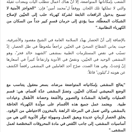
الشعب بإمكاناتها المتواضعة، إلا أنّ هناك أعمال تتطلب آليات ومعدات ثقيلة
والتي لا تملكها تلك اللجان. ووفقاً ل”محمد أمين” فإن:
“الحواجز الأمنية لا
تسمح بدخول الرافعات التابعة لشركة كهرباء حلب إلى الحيّين لإصلاح
الشبكات المعطّلة، مما يؤدي إلى حرمان قسمٍ كبير جداً من السكان من
الكهرباء النظامية.”
بالإضافة إلى أنّ الحصار يهدّد السلامة العامة في الشيخ مقصود والأشرفية،
حيث
يعاني القطاع الصحيّ
في الحيّين تراجعاً ملحوظاً في ظل الحصار، إذْ
تسبّب في نقص المستلزمات الطبية بمشفى “الشهيد خالد فجر”، وهو
المشفى الوحيد في الحيّين، ونقصٌ في الأدوية وارتفاعاً كبيراً في أسعارها
إنْ وُجدتْ. وفي هذا الصدد، صرّح أحد العاملين في المشفى رافضاً الكشف
عن هويته لـ”ليلون” قائلاً:
“يعالج المشفى بإمكانياته المتواضعة مرضاه، بسعر معقول يتناسب مع
الوضع المعيشي لسكان الحيّين. وتضمّ المشفى عدّة أقسام، هي: قسم
العمليات والعناية المشدّدة والتصوير والأشعة وحضانة الأطفال وعيادات
طبية. ويعتمد عمل جميع هذه الأقسام على مولّدة الكهرباء الخاصّة
بالمشفى والتي تعمل في المرحلة الراهنة بالمخزون الاحتياطي من الوقود.
يخلق الحصار أزماتٍ عديدة ويعيق العمل وسهولة توفّر الأدوية التي هي من
أساسيات المشفى، إلى جانب النّقص في مادة المحروقات المخصّصة لعمل
المشفى.”