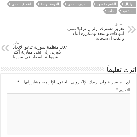
الزلزال
الشيخ مقصود
الصرف الصحي
الفرقة الرابعة
القطاع الصحي
المشفى
حلب
السابق
تقرير مشترك: زلزال تركيا/سوريا:
انتهاكات واسعة ومتكررة أثناء
وعقب الاستجابة
التالي
107 منظمة سورية تدعو الاتحاد
الأوربي إلى تبني مقاربة أكثر
شمولية للقضايا في سوريا
اترك تعليقاً
لن يتم نشر عنوان بريدك الإلكتروني.
الحقول الإلزامية مشار إليها بـ
*
التعليق
*