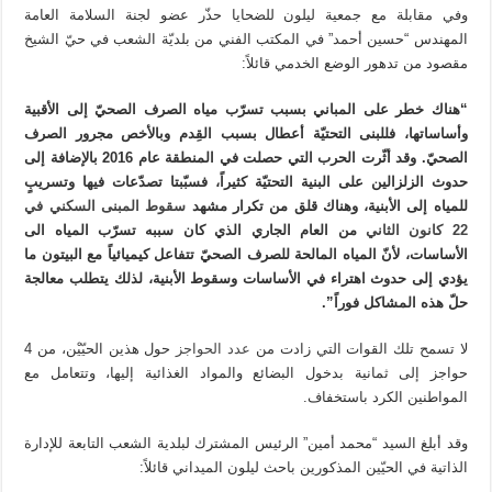
وفي مقابلة مع جمعية ليلون للضحايا حذّر عضو لجنة السلامة العامة
المهندس “حسين أحمد” في المكتب الفني من بلديّة الشعب في حيّ الشيخ
مقصود من تدهور الوضع الخدمي قائلاً:
“هناك خطر على المباني بسبب تسرّب مياه الصرف الصحيّ إلى الأقبية
وأساساتها، فللبنى التحتيّة أعطال بسبب القِدم وبالأخص مجرور الصرف
الصحيّ. وقد أثّرت الحرب التي حصلت في المنطقة عام 2016 بالإضافة إلى
حدوث الزلزالين على البنية التحتيّة كثيراً، فسبّبتا تصدّعات فيها وتسريبٍ
للمياه إلى الأبنية، وهناك قلق من تكرار مشهد
سقوط المبنى السكني في
22 كانون الثاني
من العام الجاري الذي كان سببه تسرّب المياه الى
الأساسات، لأنّ المياه المالحة للصرف الصحيّ تتفاعل كيميائياً مع البيتون ما
يؤدي إلى حدوث اهتراء في الأساسات وسقوط الأبنية، لذلك يتطلب معالجة
حلّ هذه المشاكل فوراً”.
لا تسمح تلك القوات التي زادت من
عدد الحواجز
حول هذين الحيّيْن، من 4
حواجز إلى ثمانية بدخول البضائع والمواد الغذائية إليها، وتتعامل مع
المواطنين الكرد باستخفاف.
وقد أبلغ السيد “محمد أمين” الرئيس المشترك لبلدية الشعب التابعة للإدارة
الذاتية في الحيّين المذكورين باحث ليلون الميداني قائلاً: