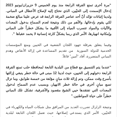
“مرة أخرى تمنع الفرقة الرابعة منذ يوم الخميس 9 حزيران/يونيو 2023
إدخال الإسمنت إلى الحيّين، الذي نحتاج إليه لإصلاح الأعطال في المباني.
ولدينا إثباتات تؤكد أنّ أحد عناصر الفرقة الرابعة قد عرض علينا مبالغ ضخمة
لكي يقوم بإدخالها. والأهم من ذلك ونتيجة لعدم السماح بدخول المعدات
والآليات والمواد تتسرب المياه إلى الأقبية ما يشكل خطراً على المباني
وإمكانية انهيارها، الأمر الذي ربما يشكلّ كارثة إنسانية لا يحمد عقباها “.
وفيما يتعلق بعرقلة جهود اللجان الشعبية في الحيين ومنع المؤسسات
الخدمية للدولة السورية من تقديم المساعدة في إزالة الأنقاض وهدم
المباني المتضررة، أفاد “أمين” قائلاً:
“عندما يتم التنسيق مع قطاع من البلدية التابعة لمحافظة حلب تمنع الفرقة
الرابعة دخولهم إلى الحيين، حيث لدينا 12 مبنى في حالة خطر ينبغي إزالتها
بأسرع وقت ممكن، وتم إزالة ثلاث مبانٍ مؤلفة من خمسة طوابق، وما تزال
تسع مبانٍ أخرى في حالة خطر الانهيار، وبسبب عدم السماح لدخول
المعدات التي تفتقدها حيي الشيخ مقصود والأشرفية، تشكل تلك المباني
خطراً على حياة المواطنين.”
ونتيجة
الزلزال تضررت العديد
من المرافق مثل شبكات المياه والكهرباء في
الحيّين، الأمر الذي يستدعي إصلاحها، حيث تعمل اللجان التابعة لبلدية