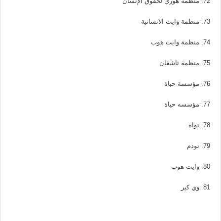
72. منظمة هوري لحقوق الإنسان
73. منظمة وايت الانسانية
74. منظمة وايت هوب
75. منظمة ئاشڤان
76. مؤسسة حياة
77. مؤسسه حياة
78. نواة
79. نودم
80. وايت هوب
81. وي كير