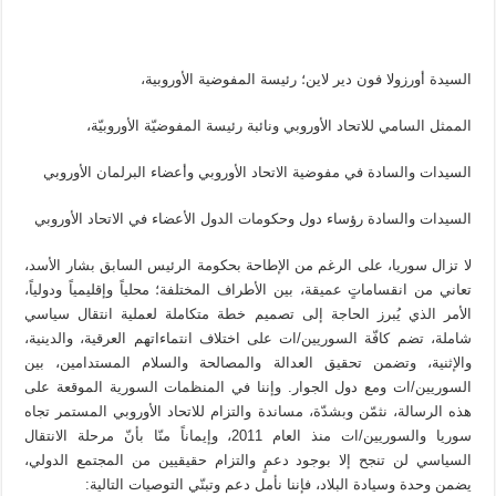
السيدة أورزولا فون دير لاين؛ رئيسة المفوضية الأوروبية،
الممثل السامي للاتحاد الأوروبي ونائبة رئيسة المفوضيّة الأوروبيّة،
السيدات والسادة في مفوضية الاتحاد الأوروبي وأعضاء البرلمان الأوروبي
السيدات والسادة رؤساء دول وحكومات الدول الأعضاء في الاتحاد الأوروبي
لا تزال سوريا، على الرغم من الإطاحة بحكومة الرئيس السابق بشار الأسد،
تعاني من انقساماتٍ عميقة، بين الأطراف المختلفة؛ محلياً وإقليمياً ودولياً،
الأمر الذي يُبرز الحاجة إلى تصميم خطة متكاملة لعملية انتقال سياسي
شاملة، تضم كافّة السوريين/ات على اختلاف انتماءاتهم العرقية، والدينية،
والإثنية، وتضمن تحقيق العدالة والمصالحة والسلام المستدامين، بين
السوريين/ات ومع دول الجوار. وإننا في المنظمات السورية الموقعة على
هذه الرسالة، نثمّن وبشدّة، مساندة والتزام للاتحاد الأوروبي المستمر تجاه
سوريا والسوريين/ات منذ العام 2011، وإيماناً منّا بأنّ مرحلة الانتقال
السياسي لن تنجح إلا بوجود دعمٍ والتزام حقيقيين من المجتمع الدولي،
يضمن وحدة وسيادة البلاد، فإننا نأمل دعم وتبنّي التوصيات التالية: