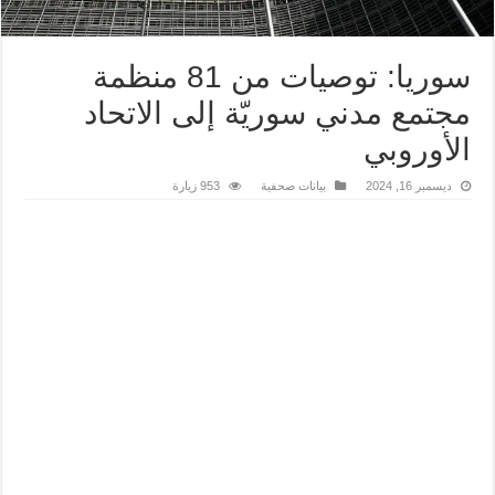
سوريا: توصيات من 81 منظمة
مجتمع مدني سوريّة إلى الاتحاد
الأوروبي
ديسمبر 16, 2024
بيانات صحفية
953 زيارة