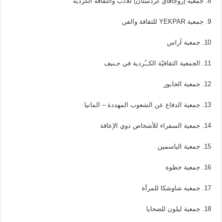
8. جمعية (روجآفاي كردستان) للأدب والثقافة الكردية
9. جمعية YEKPAR للثقافة والفن
10. جمعية آراس
11. الجمعية الثقافيّة الكــُردية في جـنيف
12. جمعية الخابور
13. جمعية الدفاع عن الشعوب المهددة – المانيا
14. جمعية السفراء للأشخاص ذوي الإعاقة
15. جمعية الياسمين
16. جمعية خطوة
17. جمعية شاوشكا للمرأة
18. جمعية ليلون للضحايا