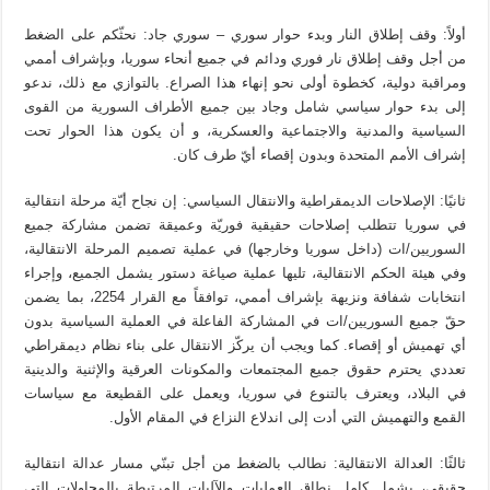
أولاً: وقف إطلاق النار وبدء حوار سوري – سوري جاد: نحثّكم على الضغط
من أجل وقف إطلاق نار فوري ودائم في جميع أنحاء سوريا، وبإشراف أممي
ومراقبة دولية، كخطوة أولى نحو إنهاء هذا الصراع. بالتوازي مع ذلك، ندعو
إلى بدء حوار سياسي شامل وجاد بين جميع الأطراف السورية من القوى
السياسية والمدنية والاجتماعية والعسكرية، و أن يكون هذا الحوار تحت
إشراف الأمم المتحدة وبدون إقصاء أيّ طرف كان.
ثانيًا: الإصلاحات الديمقراطية والانتقال السياسي: إن نجاح أيّة مرحلة انتقالية
في سوريا تتطلب إصلاحات حقيقية فوريّة وعميقة تضمن مشاركة جميع
السوريين/ات (داخل سوريا وخارجها) في عملية تصميم المرحلة الانتقالية،
وفي هيئة الحكم الانتقالية، تليها عملية صياغة دستور يشمل الجميع، وإجراء
انتخابات شفافة ونزيهة بإشراف أممي، توافقاً مع القرار 2254، بما يضمن
حقّ جميع السوريين/ات في المشاركة الفاعلة في العملية السياسية بدون
أي تهميش أو إقصاء. كما ويجب أن يركّز الانتقال على بناء نظام ديمقراطي
تعددي يحترم حقوق جميع المجتمعات والمكونات العرقية والإثنية والدينية
في البلاد، ويعترف بالتنوع في سوريا، ويعمل على القطيعة مع سياسات
القمع والتهميش التي أدت إلى اندلاع النزاع في المقام الأول.
ثالثًا: العدالة الانتقالية: نطالب بالضغط من أجل تبنّي مسار عدالة انتقالية
حقيقي، يشمل كامل نطاق العمليات والآليات المرتبطة بالمحاولات التي