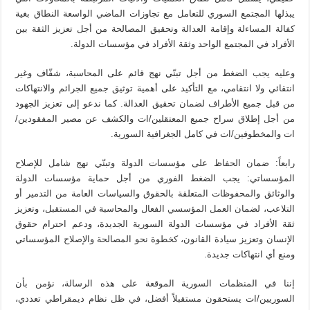
يبذلها المجتمع السوري للتعامل مع تجاوزات الماضي الواسعة النطاق بغية
كفالة المساءلة وإقامة العدالة وتحقيق المصالحة من أجل تعزيز الثقة بين
الأفراد في المجتمع الواحد وثقة الأفراد في مؤسسات الدولة.
وعليه يجب الضغط من أجل تبنّي نهج قائم على المحاسبة، شفّاف وغير
انتقائي ولا انتقامي، مع التأكيد على أهمية توثيق جميع الجرائم والانتهاكات
من قبل جميع الأطراف لضمان تحقيق العدالة. كما ندعو إلى تعزيز الجهود
من أجل إطلاق سراح جميع المعتقلين/ات والكشف عن مصير المفقودين/
ات والمخطوفين/ات في كامل الجغرافية السورية.
رابعاً: ضمان الحفاظ على مؤسسات الدولة وتبنّي نهج شامل للإصلاح
المؤسساتي: يجب الضغط الفوري من أجل حماية مؤسسات الدولة
والوثائق والمحفوظات المتعلقة بالحقوق والسياسات العامة من التدمير أو
التلاعب، لضمان العمل المؤسسي الفعال والمحاسبة في المستقبل، وتعزيز
ثقة الأفراد في مؤسسات الدولة السورية الجديدة، ودعم احترام حقوق
الإنسان وتعزيز سيادة القانون، كخطوة نحو المصالحة والإصلاح المؤسساتي
ومنع أي انتهاكات جديدة.
إننا في المنظمات السورية الموقعة على هذه الرسالة، نؤمن بأن
السوريين/ات يستحقون مستقبلاً أفضل، في ظل نظام ديمقراطي تعددي،