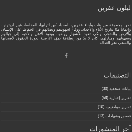
ليلون عفرين
نحن مجموعة من بنات وأبناء عفرين، المحبات/ين لترابها، المخلصات/ين لزيتونها،
وإيماناً منّا بتاريخ الآباء والأجداد، ووفاءً لجهودهم ونضالهم في الحفاظ على الإنسان
والأرض والشجر، ولكي تعود للأشجار رونقها، ويعود الأهل والأحبة إلى جبالهم
وسهولهم ومنازلهم، كان لا بدّ من إنطلاقة تمهّد الأرضية لعودة الحقوق لأصحابها
والسعي نحو العدالة.
التصنيفات
بيانات صحفية
(30)
تقارير إخبارية
(58)
تقارير مواضيعية
(10)
قصص وشهادات
(13)
آخر المنشورات