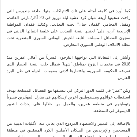
كما أورد في كلمته أمثلة على تلك الانتهاكات، منها: حادثة جنديرس التي
راحت ضحيتها أربعة شبان كرد عشية ليلة نوروز في 20 آذار/مارس الفائت،
ومقتل المحامي “لقمان حنان” تحت التعذيب، وكذلك فقدان المواطنة
الإيزيدية “آرين دلي” لجنينها نتيجة التعذيب على خلفية انتمائها الديني في
سجون الفصائل المسلحة التابعة للجيش الوطني السوري المنضوية تحت
مظلة الائتلاف الوطني السوري المعارض.
وأشار إلى المعاناة التي يواجهها النازحون قسرياً من أهالي عفرين منذ
2018 في مخيمات النزوح بمناطق “شهبا” شمال حلب، نتيجة الحصار الذي
تفرضه الحكومة السورية، وافتقارها لأدنى مقومات الحياة في ظل البرد
القارس.
وبيّن “عمر” في كلمته الدور التركي في تنسيقها مع الفصائل المسلحة بهدف
استقطاب عوائلهم ومستوطنين آخرين لإسكانهم في منازل المهجّرين قسرياً
وتوطينهم في منطقة عفرين، والعمل من خلالها على إحداث التغيير
الديموغرافي للمنطقة.
بالإضافة إلى التمييز والاضطهاد المزدوج الذي يعاني منه الأقليات الدينية من
المسيحيين والإيزيديين من السكان الأصليين الكرد المتبقيين في منطقة
عفرين وإجبارهم على اعتناق الدين الإسلامي وتدمير معالمهم ومزاراتهم.