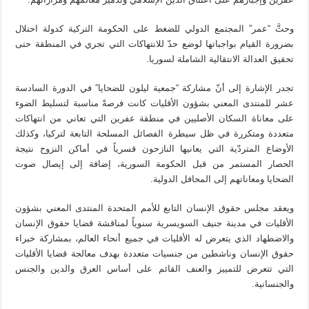
وحثَّ “عمر” المجتمع الدولي للضغط على الحكومة التركية كدولة احتلال
بضرورة القيام بواجباتها لوضع حدّ للانتهاكات التي تجري في المنطقة حتى
تحقيق العدالة الانتقالية الشاملة لسوريا.
تجدر الإشارة إلى أنّ مشاركة “جمعية ليلون للضحايا” في الدورة السادسة
عشر للمنتدى المعني بشؤون الأقليات كانت فرصةً مناسبة لتسليط الضوء
على معاناة السكان الأصليين في منطقة عفرين التي تعاني من انتهاكات
متعددة ومتكررة في ظل سيطرة الفصائل المسلحة التابعة لتركيا، وكذلك
الأوضاع المتردّية التي يعانيها النازحون قسرياً في أماكن النزوح نتيجة
الحصار المستمر من قبل الحكومة السورية، إضافة إلى إيصال صوت
الضحايا ومعاناتهم إلى المحافل الدولية.
ويعقد مجلس حقوق الإنسان التابع للأمم المتحدة المنتدى المعني بشؤون
الأقليات في مدينة جنيف السويسرية سنوياً لمناقشة قضايا حقوق الإنسان
والاضطهاد الذي يتعرض له الأقليات في جميع أنحاء العالم، بمشاركة خبراء
حقوق الإنسان وناشطين من جنسيات متعددة بهدف معالجة قضايا الأقليات
التي تتعرض للتمييز والعنف القائم على أساس العرق والدين والجنس
والجنسانية.