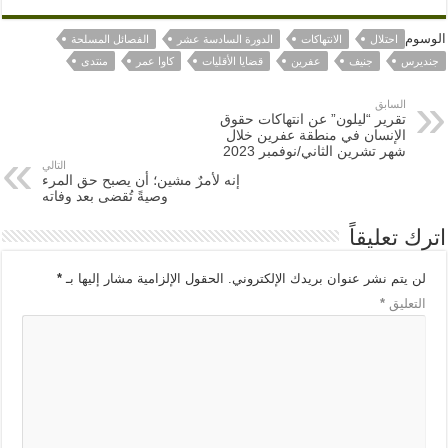
الوسوم
احتلال
الانتهاكات
الدورة السادسة عشر
الفصائل المسلحة
جنديرس
جنيف
عفرين
قضايا الأقليات
كاوا عمر
منتدى
السابق
تقرير “ليلون” عن انتهاكات حقوق
الإنسان في منطقة عفرين خلال
شهر تشرين الثاني/نوفمبر 2023
التالي
إنه لأمرٌ مشين؛ أن يصبح حق المرء
وصيةً تُقضى بعد وفاته
اترك تعليقاً
لن يتم نشر عنوان بريدك الإلكتروني.
الحقول الإلزامية مشار إليها بـ
*
التعليق
*