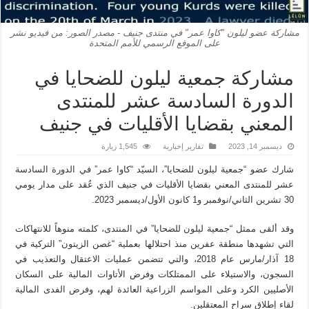
مشاركة عضو ليلون "كاوا عمر" في منتدى جنيف - مصدر الصور: من فيديو نشر
على الموقع الرسمي للأمم المتحدة
مشاركة جمعية ليلون للضحايا في
الدورة السادسة عشر للمنتدى
المعني بقضايا الأقليات في جنيف
ديسمبر 14, 2023
تقارير إخبارية
1,545 زيارة
شارك عضو “جمعية ليلون للضحايا”، السيّد “كاوا عمر” في الدورة السادسة
عشر للمنتدى المعني بقضايا الأقليات في جنيف الذي عُقد على مدار يومي
30 تشرين الثاني/نوفمبر و1 كانون الأول/ديسمبر 2023.
وقد ألقى ممثل “جمعية ليلون للضحايا” في المنتدى، كلمته منوهاً للانتهاكات
التي تشهدها منطقة عفرين منذ احتلالها بعملية “غصن الزيتون” التركية في
18 آذار/مارس عام 2018، والتي تتضمن عمليات الاعتقال والتعذيب في
السجون، والاستيلاء على الممتلكات وفرض الأتاوات المالية على السكان
الأصليين الكرد وعلى المواسم الزراعية العائدة لهم، وفرض الفدى المالية
لقاء إطلاق سراح المعتقلين.