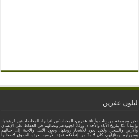
ليلون عفرين
نحن مجموعة من بنات وأبناء عفرين، المحبات/ين لترابها، المخلصات/ين لزيتونها،
وإيماناً منّا بتاريخ الآباء والأجداد، ووفاءً لجهودهم ونضالهم في الحفاظ على الإنسان
والأرض والشجر، ولكي تعود للأشجار رونقها، ويعود الأهل والأحبة إلى جبالهم
وسهولهم ومنازلهم، كان لا بدّ من إنطلاقة تمهّد الأرضية لعودة الحقوق لأصحابها