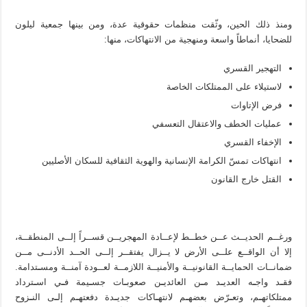
وﻣﻨﺬ ذﻟﻚ اﻟﺤﻴﻦ، وﺛّﻘﺖ ﻣﻨﻈﻤﺎت ﺣﻘﻮﻗﻴﺔ ﻋﺪة، وﻣﻦ ﺑﻴﻨﻬﺎ ﺟﻤﻌﻴﺔ ﻟﻴﻠﻮن
ﻟﻠﻀﺤﺎﻳﺎ، أﻧﻤﺎﻃﺎً واﺳﻌﺔ وﻣﻨﻬﺠﻴﺔ ﻣﻦ اﻻﻧﺘﻬﺎﻛﺎت، ﻣﻨﻬﺎ:
اﻟﺘﻬﺠﻴﺮ اﻟﻘﺴﺮي
ﻻﺳﺘﻴﻼء ﻋﻠﻰ اﻟﻤﻤﺘﻠﻜﺎت اﻟﺨﺎﺻﺔ
ﻓﺮض اﻹﺗﺎوات
ﻋﻤﻠﻴﺎت اﻟﺨﻄﻒ واﻻﻋﺘﻘﺎل اﻟﺘﻌﺴﻔﻲ
اﻹﺧﻔﺎء اﻟﻘﺴﺮي
اﻧﺘﻬﺎﻛﺎت ﺗﻤﺲّ اﻟﻜﺮاﻣﺔ اﻹﻧﺴﺎﻧﻴﺔ واﻟﻬﻮﻳﺔ اﻟﺜﻘﺎﻓﻴﺔ ﻟﻠﺴﻜﺎن اﻷﺻﻠﻴﻴﻦ
اﻟﻘﺘﻞ ﺧﺎرج اﻟﻘﺎﻧﻮن
ورﻏــﻢ اﻟﺤﺪﻳــﺚ ﻋــﻦ ﺧﻄــﻂ ﻹﻋــﺎدة اﻟﻤﻬﺠﺮﻳــﻦ ﻗﺴــﺮاً إﻟــﻰ اﻟﻤﻨﻄﻘــﺔ،
إﻻ أن اﻟﻮاﻗــﻊ ﻋﻠــﻰ اﻷرض ﻻ ﻳــﺰال ﻳﻔﺘﻘــﺮ إﻟــﻰ اﻟﺤــﺪ اﻷدﻧــﻰ ﻣــﻦ
ﺿﻤﺎﻧــﺎت اﻟﺤﻤﺎﻳــﺔ اﻟﻘﺎﻧﻮﻧﻴــﺔ واﻷﻣﻨﻴــﺔ اﻟﻼزﻣــﺔ ﻟﻌــﻮدة آﻣﻨــﺔ وﻣﺴ
ـ
ﺘﺪاﻣﺔ.
ﻓﻘ
ـ
ﺪ واﺟ
ـ
ﻪ اﻟﻌﺪﻳ
ـ
ﺪ ﻣ
ـ
ﻦ اﻟﻌﺎﺋﺪﻳ
ـ
ﻦ ﺻﻌﻮﺑ
ـ
ﺎت ﺟﺴ
ـ
ﻴﻤﺔ ﻓ
ـ
ﻲ اﺳ
ـ
ﺘﺮداد
ﻣﻤﺘﻠﻜﺎﺗﻬ
ـ
ﻢ، وﺗﻌ
ـ
ﺮّض ﺑﻌﻀﻬ
ـ
ﻢ ﻻﻧﺘﻬ
ـ
ﺎﻛﺎت ﺟﺪﻳ
ـ
ﺪة دﻓﻌﺘﻬ
ـ
ﻢ إﻟ
ـ
ﻰ اﻟﻨ
ـ
ﺰوح