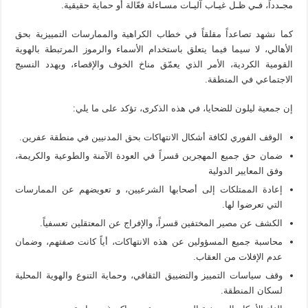
ﻣﺠ
ـ
ﺪداً، ﻓ
ـ
ﻲ ﻇ
ـ
ﻞ ﻏﻴ
ـ
ﺎب آﻟﻴ
ـ
ﺎت ﻣﺴ
ـ
ﺎءﻟﺔ ﻓﻌّﺎﻟﺔ أو ﺣﻤﺎﻳﺔ ﺣﻘﻴﻘﻴﺔ.
ﻛﻤﺎ ﻧﺸﻬﺪ ﺗﺼﺎﻋﺪاً ﻣﻘﻠﻘﺎً ﻓﻲ ﺧﻄﺎب اﻟﻜﺮاﻫﻴﺔ واﻟﻤﻤﺎرﺳﺎت اﻟﺘﻤﻴﻴﺰﻳﺔ ﺑﺤﻖ
اﻷﻫﺎﻟﻲ، ﻻ ﺳﻴﻤﺎ ﻓﻴﻤﺎ ﻳﺘﻌﻠﻖ ﺑﺎﺳﺘﺨﺪام اﻷﺳﻤﺎء واﻟﺮﻣﻮز اﻟﻤﺮﺗﺒﻄﺔ ﺑﺎﻟﻬﻮﻳﺔ
اﻟﻘﻮﻣﻴﺔ اﻟﻜﺮدﻳﺔ، اﻷﻣﺮ اﻟﺬي ﻳﻌﻤّﻖ ﻣﻨﺎخ اﻟﺨﻮف واﻹﻗﺼﺎء، وﻳﻬﺪد اﻟﻨﺴﻴﺞ
اﻻﺟﺘﻤﺎﻋﻲ ﻓﻲ اﻟﻤﻨﻄﻘﺔ.
إن جمعية ليلون للضحايا، في هذه الذكرى، تؤكد على ما يلي:
اﻟﻮﻗﻒ اﻟﻔﻮري ﻟﻜﺎﻓﺔ أﺷﻜﺎل اﻻﻧﺘﻬﺎﻛﺎت ﺑﺤﻖ اﻟﻤﺪﻧﻴﻴﻦ ﻓﻲ ﻣﻨﻄﻘﺔ ﻋﻔﺮﻳﻦ.
ﺿﻤﺎن ﺣﻖ ﺟﻤﻴﻊ اﻟﻤﻬﺠﺮﻳﻦ ﻗﺴﺮاً ﻓﻲ اﻟﻌﻮدة اﻵﻣﻨﺔ واﻟﻄﻮﻋﻴﺔ واﻟﻜﺮﻳﻤﺔ،
وﻓﻖ اﻟﻤﻌﺎﻳﻴﺮ اﻟﺪوﻟﻴﺔ
إﻋﺎدة اﻟﻤﻤﺘﻠﻜﺎت إﻟﻰ أﺻﺤﺎﺑﻬﺎ اﻟﺸﺮﻋﻴﻴﻦ، و ﺗﻌﻮﻳﻀﻬﻢ ﻋﻦ اﻟﻤﻤﺎرﺳﺎت
اﻟﺘﻲ ﺗﻌﺮﺿﻮا ﻟﻬﺎ.
اﻟﻜﺸﻒ ﻋﻦ ﻣﺼﻴﺮ اﻟﻤﺨﺘﻔﻴﻦ ﻗﺴﺮاً، واﻹﻓﺮاج ﻋﻦ اﻟﻤﻌﺘﻘﻠﻴﻦ ﺗﻌﺴﻔﻴﺎً.
ﻣﺤﺎﺳﺒﺔ ﺟﻤﻴﻊ اﻟﻤﺴﺆوﻟﻴﻦ ﻋﻦ ﻫﺬه اﻻﻧﺘﻬﺎﻛﺎت، أﻳﺎً ﻛﺎﻧﺖ ﺻﻔﺘﻬﻢ، وﺿﻤﺎن
ﻋﺪم اﻹﻓﻼت ﻣﻦ اﻟﻌﻘﺎب.
وﻗﻒ ﺳﻴﺎﺳﺎت اﻟﺘﻤﻴﻴﺰ واﻟﺘﻀﻴﻴﻖ اﻟﺜﻘﺎﻓﻲ، وﺣﻤﺎﻳﺔ اﻟﺘﻨﻮع واﻟﻬﻮﻳﺔ اﻟﻤﺤﻠﻴﺔ
ﻟﺴﻜﺎن اﻟﻤﻨﻄﻘﺔ.