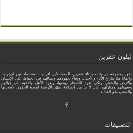
ليلون عفرين
نحن مجموعة من بنات وأبناء عفرين، المحبات/ين لترابها، المخلصات/ين لزيتونها،
وإيماناً منّا بتاريخ الآباء والأجداد، ووفاءً لجهودهم ونضالهم في الحفاظ على الإنسان
والأرض والشجر، ولكي تعود للأشجار رونقها، ويعود الأهل والأحبة إلى جبالهم
وسهولهم ومنازلهم، كان لا بدّ من إنطلاقة تمهّد الأرضية لعودة الحقوق لأصحابها
والسعي نحو العدالة.
التصنيفات