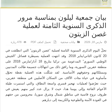
بيان جمعية ليلون بمناسبة مرور
الذكرى السنوية الثامنة لعملية
غصن الزيتون
مارس 18, 2026
بيانات صحفية
تحميل كملف PDF
478 زيارة
تحلّ اليوم الذكرى السنوية الثامنة لعملية “غصن الزيتون” التي انطلقت في
20 كانون الثاني/يناير 2018. وقد انتهت العملية بسيطرة فصائل “الجيش
الوطني السوري” المدعومة من تركيا بتاريخ 18 آذار/مارس 2018 على
منطقة عفرين السورية، وما رافق ذلك من انتهاكات جسيمة طالت المدنيين
وممتلكاتهم وحقوقهم الأساسية. لقد شكّلت هذه العملية نقطة تحوّل
مأساوية في حياة مئات الآلاف من السكان الأصليين في منطقة عفرين،
حيث تعرّضوا لعمليات تهجير قسري واسعة النطاق، والتي استمرت طيلة
الأعوام الفائتة وإلى يومنا هذا، حيث لا يزال عدد كبير منهم يعيش في
ظروف نزوح قاسية في مناطق شمال وشرق سوريا، محرومين من حقهم
في العودة الآمنة والطوعية والكريمة إلى ديارهم.