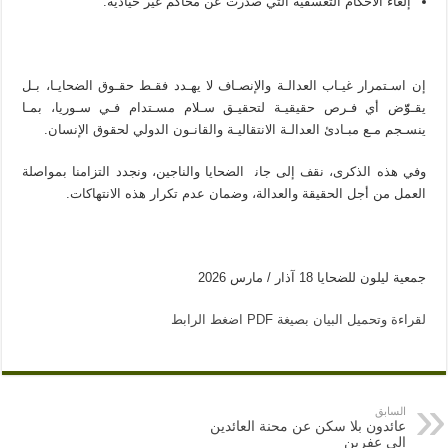
إﻟﻐﺎء اﻷﺣﻜﺎم اﻟﺘﻌﺴﻔﻴﺔ اﻟﺘﻲ ﺻﺪرت ﻋﻦ ﻣﺤﺎﻛﻢ ﻏﻴﺮ ﺣﻴﺎدﻳﺔ.
إن اﺳـﺘﻤﺮار ﻏﻴـﺎب اﻟﻌﺪاﻟـﺔ واﻹﻧﺼـﺎف ﻻ ﻳﻬـﺪد ﻓﻘـﻂ ﺣﻘـﻮق اﻟﻀﺤﺎﻳـﺎ، ﺑـﻞ
ﻳﻘـﻮّّض أي ﻓـﺮص ﺣﻘﻴﻘﻴـﺔ ﻟﺘﺤﻘﻴـﻖ ﺳـﻼم ﻣﺴـﺘﺪام ﻓـﻲ ﺳـﻮرﻳﺎ، ﺑﻤـﺎ
ﻳﻨﺴـﺠﻢ ﻣـﻊ ﻣﺒـﺎدئ اﻟﻌﺪاﻟـﺔ اﻻﻧﺘﻘﺎﻟﻴـﺔ واﻟﻘﺎﻧـﻮن اﻟﺪوﻟﻲ ﻟﺤﻘﻮق اﻹﻧﺴﺎن.
وﻓﻲ ﻫﺬه اﻟﺬﻛﺮى، ﻧﻘﻒ إﻟﻰ ﺟﺎﻧ اﻟﻀﺤﺎﻳﺎ واﻟﻨﺎﺟﻴﻦ، وﻧﺠﺪد اﻟﺘﺰاﻣﻨﺎ ﺑﻤﻮاﺻﻠﺔ
اﻟﻌﻤﻞ ﻣﻦ أﺟﻞ اﻟﺤﻘﻴﻘﺔ واﻟﻌﺪاﻟﺔ، وﺿﻤﺎن ﻋﺪم ﺗﻜﺮار ﻫﺬه اﻻﻧﺘﻬﺎﻛﺎت.
ﺟﻤﻌﻴﺔ ﻟﻴﻠﻮن ﻟﻠﻀﺤﺎﻳﺎ 18 آذار / ﻣﺎرس 2026
لقراءة وتحميل البيان بصيغة PDF اضغط الرابط
السابق
عائدون بلا سكن عن محنة العائدين
إلى عفرين