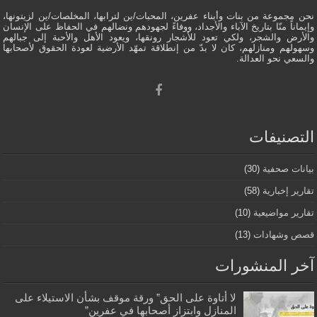
نحن مجموعة من بنات وأبناء عفرين، المحبات/ين لترابها، المخلصات/ين لزيتونها،
وإيماناً منّا بتاريخ الآباء والأجداد، ووفاءً لجهودهم ونضالهم في الحفاظ على الإنسان
والأرض والشجر، ولكي تعود للأشجار رونقها، ويعود الأهل والأحبة إلى جبالهم
وسهولهم ومنازلهم، كان لا بدّ من إنطلاقة تمهّد الأرضية لعودة الحقوق لأصحابها
والسعي نحو العدالة.
التصنيفات
بيانات صحفية
(30)
تقارير إخبارية
(58)
تقارير مواضيعية
(10)
قصص وشهادات
(13)
آخر المنشورات
لا أتاوة على الحق” ورقة موقف بشأن الاستيلاء على
المنازل وابتزاز أصحابها في عفرين”