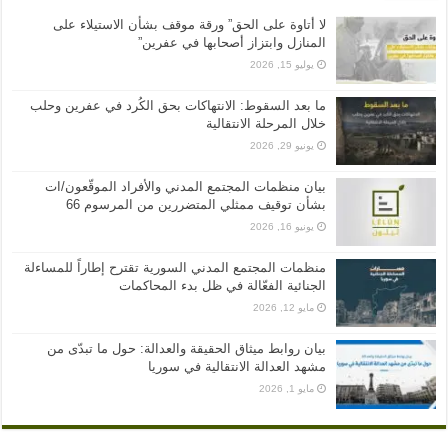
لا أتاوة على الحق” ورقة موقف بشأن الاستيلاء على
المنازل وابتزاز أصحابها في عفرين”
يوليو 15, 2026
ما بعد السقوط: الانتهاكات بحق الكُرد في عفرين وحلب
خلال المرحلة الانتقالية
يونيو 29, 2026
بيان منظمات المجتمع المدني والأفراد الموقّعون/ات
بشأن توقيف ممثلي المتضررين من المرسوم 66
يونيو 16, 2026
منظمات المجتمع المدني السورية تقترح إطاراً للمساءلة
الجنائية الفعّالة في ظل بدء المحاكمات
مايو 12, 2026
بيان روابط ميثاق الحقيقة والعدالة: حول ما تبدّى من
مشهد العدالة الانتقالية في سوريا
مايو 1, 2026