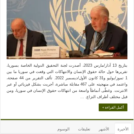
بتاريخ 13 آذار/مارس 2023، أصدرت لجنة التحقيق الدولية الخاصة بسوريا،
تقريرها حول حالة حقوق الإنسان والانتهاكات التي وقعت في سوريا ما بين
1 تموز/يوليو و31 كانون الأول/ديسمبر 2022. تألف التقرير من 44 صفحة،
واعتمد في منهجيته على 467 مقابلة مباشرة، أجريت بشكل فيزيائي أو عبر
الانترنت. وغطّى أنماطاً واسعة من انتهاكات حقوق الإنسان في سوريا، ومن
قبل مختلف أطراف النزاع. …
أكمل القراءة »
الأخيرة
الأشهر
تعليقات
الوسوم