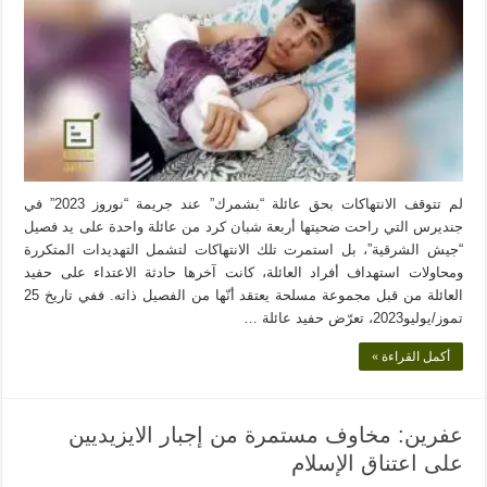
لم تتوقف الانتهاكات بحق عائلة “بشمرك” عند جريمة “نوروز 2023” في
جنديرس التي راحت ضحيتها أربعة شبان كرد من عائلة واحدة على يد فصيل
“جيش الشرقية”، بل استمرت تلك الانتهاكات لتشمل التهديدات المتكررة
ومحاولات استهداف أفراد العائلة، كانت آخرها حادثة الاعتداء على حفيد
العائلة من قبل مجموعة مسلحة يعتقد أنّها من الفصيل ذاته. ففي تاريخ 25
تموز/يوليو2023، تعرّض حفيد عائلة …
أكمل القراءة »
عفرين: مخاوف مستمرة من إجبار الايزيديين
على اعتناق الإسلام