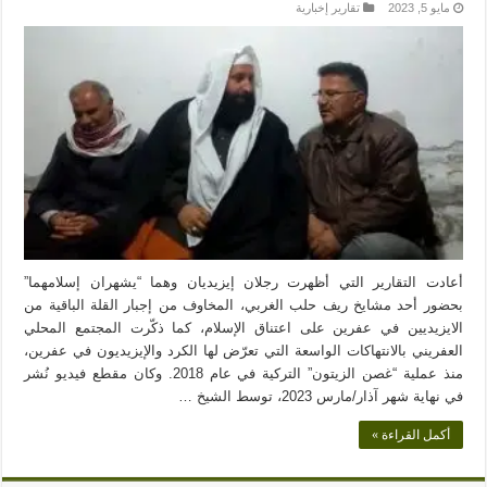
مايو 5, 2023
تقارير إخبارية
أعادت التقارير التي أظهرت رجلان إيزيديان وهما “يشهران إسلامهما”
بحضور أحد مشايخ ريف حلب الغربي، المخاوف من إجبار القلة الباقية من
الايزيديين في عفرين على اعتناق الإسلام، كما ذكّرت المجتمع المحلي
العفريني بالانتهاكات الواسعة التي تعرّض لها الكرد والإيزيديون في عفرين،
منذ عملية “غصن الزيتون” التركية في عام 2018. وكان مقطع فيديو نُشر
في نهاية شهر آذار/مارس 2023، توسط الشيخ …
أكمل القراءة »