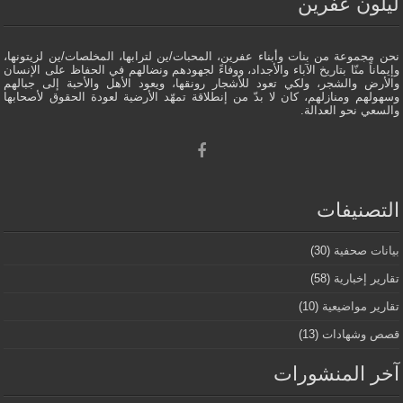
ليلون عفرين
نحن مجموعة من بنات وأبناء عفرين، المحبات/ين لترابها، المخلصات/ين لزيتونها،
وإيماناً منّا بتاريخ الآباء والأجداد، ووفاءً لجهودهم ونضالهم في الحفاظ على الإنسان
والأرض والشجر، ولكي تعود للأشجار رونقها، ويعود الأهل والأحبة إلى جبالهم
وسهولهم ومنازلهم، كان لا بدّ من إنطلاقة تمهّد الأرضية لعودة الحقوق لأصحابها
والسعي نحو العدالة.
التصنيفات
بيانات صحفية
(30)
تقارير إخبارية
(58)
تقارير مواضيعية
(10)
قصص وشهادات
(13)
آخر المنشورات