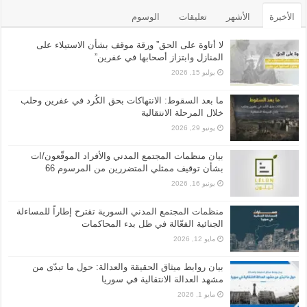
الأخيرة
الأشهر
تعليقات
الوسوم
لا أتاوة على الحق” ورقة موقف بشأن الاستيلاء على
المنازل وابتزاز أصحابها في عفرين”
يوليو 15, 2026
ما بعد السقوط: الانتهاكات بحق الكُرد في عفرين وحلب
خلال المرحلة الانتقالية
يونيو 29, 2026
بيان منظمات المجتمع المدني والأفراد الموقّعون/ات
بشأن توقيف ممثلي المتضررين من المرسوم 66
يونيو 16, 2026
منظمات المجتمع المدني السورية تقترح إطاراً للمساءلة
الجنائية الفعّالة في ظل بدء المحاكمات
مايو 12, 2026
بيان روابط ميثاق الحقيقة والعدالة: حول ما تبدّى من
مشهد العدالة الانتقالية في سوريا
مايو 1, 2026