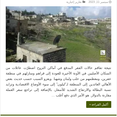
سبتمبر 11, 2023
تقارير إخبارية
نتيجة تفاقم حالات الفقر المدقع في أماكن النزوح اضطرّت عائلات من
السكان الأصليين في الآونة الأخيرة للعودة إلى قراهم ومنازلهم في منطقة
عفرين، ومعظمهم من حلب ولبنان وشهبا. ويعزو السبب حسب حديث بعض
الأهالي العائدين إلى المنطقة لـ”ليلون” إلى سوء الأوضاع الاقتصادية وتزايد
نسبة البطالة والارتفاع الشديد للأسعار، بالإضافة إلى تراجع سعر العملة
مقارنة بالدولار. هو الأمر الذي دفع أغلب …
أكمل القراءة »