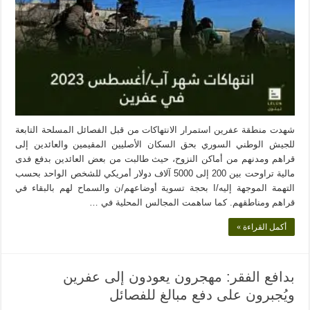
شهدت منطقة عفرين استمرار الانتهاكات من قبل الفصائل المسلحة التابعة
للجيش الوطني السوري بحق السكان الأصليين المقيمين والعائدين إلى
قراهم ومدنهم من أماكن النزوح، حيث طالبت من بعض العائدين بدفع فدى
مالية تراوحت بين 200 إلى 5000 آلاف دولار أمريكي للشخص الواحد بحسب
التهمة الموجهة إليه/ا بحجة تسوية أوضاعهم/ن والسماح لهم بالبقاء في
قراهم ومناطقهم. كما ساهمت المجالس المحلية في …
أكمل القراءة »
بدافع الفقر: مهجرون يعودون إلى عفرين
ويُجبرون على دفع مبالغ للفصائل