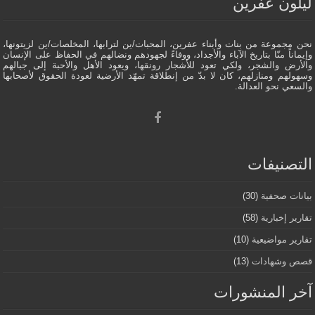
ليلون عفرين
نحن مجموعة من بنات وأبناء عفرين، المحبات/ين لترابها، المخلصات/ين لزيتونها،
وإيماناً منّا بتاريخ الآباء والأجداد، ووفاءً لجهودهم ونضالهم في الحفاظ على الإنسان
والأرض والشجر، ولكي تعود للأشجار رونقها، ويعود الأهل والأحبة إلى جبالهم
وسهولهم ومنازلهم، كان لا بدّ من إنطلاقة تمهّد الأرضية لعودة الحقوق لأصحابها
والسعي نحو العدالة.
التصنيفات
بيانات صحفية
(30)
تقارير إخبارية
(58)
تقارير مواضيعية
(10)
قصص وشهادات
(13)
آخر المنشورات