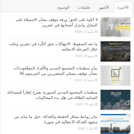
الأخيرة
الأشهر
تعليقات
الوسوم
لا أتاوة على الحق” ورقة موقف بشأن الاستيلاء على
المنازل وابتزاز أصحابها في عفرين”
يوليو 15, 2026
ما بعد السقوط: الانتهاكات بحق الكُرد في عفرين وحلب
خلال المرحلة الانتقالية
يونيو 29, 2026
بيان منظمات المجتمع المدني والأفراد الموقّعون/ات
بشأن توقيف ممثلي المتضررين من المرسوم 66
يونيو 16, 2026
منظمات المجتمع المدني السورية تقترح إطاراً للمساءلة
الجنائية الفعّالة في ظل بدء المحاكمات
مايو 12, 2026
بيان روابط ميثاق الحقيقة والعدالة: حول ما تبدّى من
مشهد العدالة الانتقالية في سوريا
مايو 1, 2026