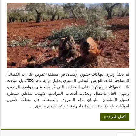
لم تخفْ وتيرة انتهاكات حقوق الإنسان في منطقة عفرين على يد الفصائل
المسلحة التابعة للجيش الوطني السوري بحلول نهاية عام 2023، بل تنوّعت
تلك الانتهاكات، وتركّزت على الضرائب التي فُرضت على مواسم الزيتون،
وانتهى العام باعتقال وتعذيب أصحاب المواسم. شهدت مناطق سيطرة
فصيل السلطان سليمان شاه المعروف بالعمشات في منطقة عفرين
انتهاكات واسعة، بلغت زيادةً ملحوظة عن غيرها من مناطق …
أكمل القراءة »