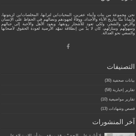
نحن مجموعة من بنات وأبناء عفرين، المحبات/ين لترابها، المخلصات/ين لزيتونها،
وإيماناً منّا بتاريخ الآباء والأجداد، ووفاءً لجهودهم ونضالهم في الحفاظ على الإنسان
والأرض والشجر، ولكي تعود للأشجار رونقها، ويعود الأهل والأحبة إلى جبالهم
وسهولهم ومنازلهم، كان لا بدّ من إنطلاقة تمهّد الأرضية لعودة الحقوق لأصحابها
والسعي نحو العدالة.
التصنيفات
بيانات صحفية
(30)
تقارير إخبارية
(58)
تقارير مواضيعية
(10)
قصص وشهادات
(13)
آخر المنشورات
لا أتاوة على الحق” ورقة موقف بشأن الاستيلاء على