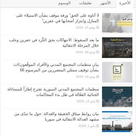
الأخيرة
الأشهر
تعليقات
الوسوم
لا أتاوة على الحق” ورقة موقف بشأن الاستيلاء على
المنازل وابتزاز أصحابها في عفرين”
يوليو 15, 2026
ما بعد السقوط: الانتهاكات بحق الكُرد في عفرين وحلب
خلال المرحلة الانتقالية
يونيو 29, 2026
بيان منظمات المجتمع المدني والأفراد الموقّعون/ات
بشأن توقيف ممثلي المتضررين من المرسوم 66
يونيو 16, 2026
منظمات المجتمع المدني السورية تقترح إطاراً للمساءلة
الجنائية الفعّالة في ظل بدء المحاكمات
مايو 12, 2026
بيان روابط ميثاق الحقيقة والعدالة: حول ما تبدّى من
مشهد العدالة الانتقالية في سوريا
مايو 1, 2026