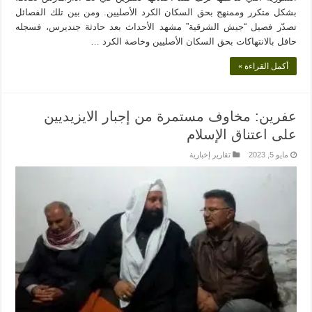
بشكل متكرر وممنهج بحق السكان الكرد الأصليين. ومن بين تلك الفصائل
تصدّر فصيل “جيش الشرقية” مشهد الأحداث بعد حادثة جنديرس، فسجله
حافل بالانتهاكات بحق السكان الأصليين وخاصة الكرد …
أكمل القراءة »
عفرين: مخاوف مستمرة من إجبار الايزيديين
على اعتناق الإسلام
مايو 5, 2023
تقارير إخبارية