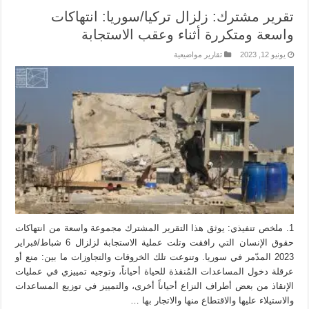
تقرير مشترك: زلزال تركيا/سوريا: انتهاكات
واسعة ومتكررة أثناء وعقب الاستجابة
يونيو 12, 2023
تقارير مواضيعية
1. ملخص تنفيذي: يوثق هذا التقرير المشترك مجموعة واسعة من انتهاكات
حقوق الإنسان التي رافقت وتلت عملية الاستجابة لزلزال 6 شباط/فبراير
2023 المدّمر في سوريا. وتنوعت تلك الخروقات والتجاوزات ما بين: منع أو
عرقلة دخول المساعدات المُنقذة للحياة أحياناً، وتوجيه تمييزي في عمليات
الإنقاذ من بعض أطراف النزاع أحياناً أخرى، والتمييز في توزيع المساعدات
والاستيلاء عليها والاقتطاع منها والاتجار بها …