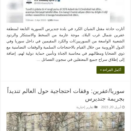
أثارت حادثة مقتل الشبان الكرد في بلدة جنديرس السورية التابعة لمنطقة
عفرين شمال غرب البلاد، موجة عارمة من السخط والاستنكار والردود
الشعبية الواسعة من السوريين/ات والكرد المقيمين في داخل سوريا وفي
الدول الأوروبية من خلال القيام بالاحتجاجات السلمية والوقفات التضامنية مع
ذوي الضحايا ومطالبهم في محاسبة الجناة وتأمين حماية دولية لهم، إضافة
إلى إطلاق سراح جميع المعتقلين في سجون الفصائل …
أكمل القراءة »
سوريا/عفرين: وقفات احتجاجية حول العالم تنديداً
بجريمة جنديرس
أبريل 20, 2023
تقارير إخبارية