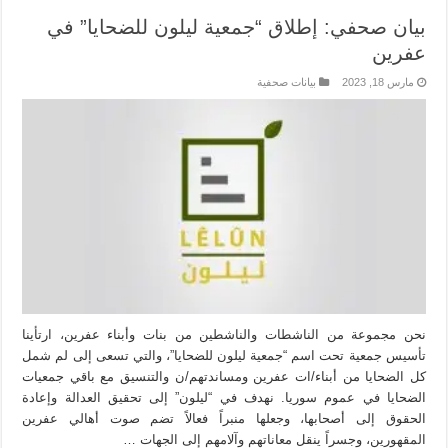
بيان صحفي: إطلاق “جمعية ليلون للضحايا” في
عفرين
مارس 18, 2023
بيانات صحفية
نحن مجموعة من الناشطات والناشطين من بنات وأبناء عفرين، ارتأينا
تأسيس جمعية تحت اسم “جمعية ليلون للضحايا”، والتي تسعى إلى لم شمل
كل الضحايا من أبناء/ات عفرين ومساندتهم/ن والتنسيق مع باقي جمعيات
الضحايا في عموم سوريا. نهدف في “ليلون” إلى تحقيق العدالة وإعادة
الحقوق إلى أصحابها، وجعلها منبراً فعالاً تضم صوت أهالي عفرين
المقهورين، وجسراً ينقل معاناتهم وآلامهم إلى الجهات …