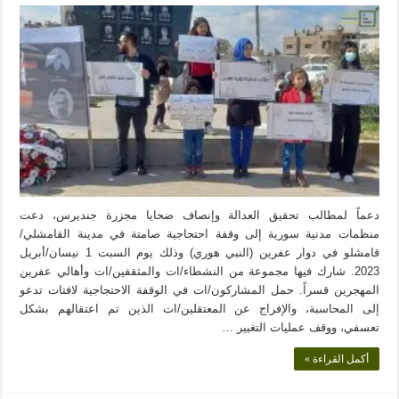
دعماً لمطالب تحقيق العدالة وإنصاف ضحايا مجزرة جنديرس، دعت
منظمات مدنية سورية إلى وقفة احتجاجية صامتة في مدينة القامشلي/
قامشلو في دوار عفرين (النبي هوري) وذلك يوم السبت 1 نيسان/أبريل
2023. شارك فيها مجموعة من النشطاء/ات والمثقفين/ات وأهالي عفرين
المهجرين قسراً. حمل المشاركون/ات في الوقفة الاحتجاجية لافتات تدعو
إلى المحاسبة، والإفراج عن المعتقلين/ات الذين تم اعتقالهم بشكل
تعسفي، ووقف عمليات التغيير …
أكمل القراءة »