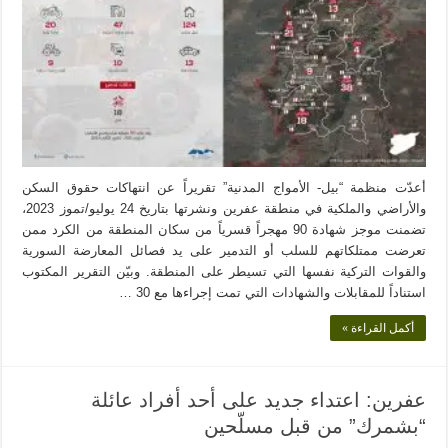
أعدّت منظمة “بيل- الأمواج المدنية” تقريراً عن انتهاكات حقوق السكن
والأراضي والملكية في منطقة عفرين ونشرتها بتاريخ 24 يوليو/تموز 2023،
تضمنت موجز شهادة 90 مهجراً قسرياً من سكان المنطقة من الكرد ممن
تعرضت ممتلكاتهم للسلب أو التدمير على يد فصائل المعارضة السورية
والقوات التركية نفسها التي تسيطر على المنطقة. وبيّن التقرير المكتوب
استناداً للمقابلات والشهادات التي تمت إجراءها مع 30 …
أكمل القراءة »
عفرين: اعتداء جديد على أحد أفراد عائلة
“بشمرك” من قبل مسلّحين