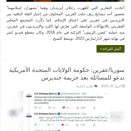
أعادت التقارير التي أظهرت رجلان إيزيديان وهما “يشهران إسلامهما”
بحضور أحد مشايخ ريف حلب الغربي، المخاوف من إجبار القلة الباقية من
الايزيديين في عفرين على اعتناق الإسلام، كما ذكّرت المجتمع المحلي
العفريني بالانتهاكات الواسعة التي تعرّض لها الكرد والإيزيديون في عفرين،
منذ عملية “غصن الزيتون” التركية في عام 2018. وكان مقطع فيديو نُشر
في نهاية شهر آذار/مارس 2023، توسط الشيخ …
أكمل القراءة »
سوريا/عفرين: حكومة الولايات المتحدة الأمريكية
تدعو للمسائلة بعد جريمة جنديرس
أبريل 20, 2023
تقارير إخبارية