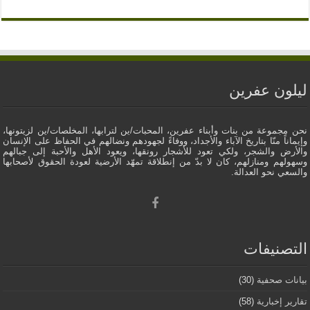
ليلون عفرين
نحن مجموعة من بنات وأبناء عفرين، المحبات/ين لترابها، المخلصات/ين لزيتونها،
وإيماناً منّا بتاريخ الآباء والأجداد، ووفاءً لجهودهم ونضالهم في الحفاظ على الإنسان
والأرض والشجر، ولكي تعود للأشجار رونقها، ويعود الأهل والأحبة إلى جبالهم
وسهولهم ومنازلهم، كان لا بدّ من إنطلاقة تمهّد الأرضية لعودة الحقوق لأصحابها
والسعي نحو العدالة.
التصنيفات
بيانات صحفية
(30)
تقارير إخبارية
(58)