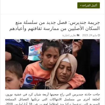
أكمل القراءة »
جريمة جنديرس: فصل جديد من سلسلة منع
السكان الأصليين من ممارسة ثقافتهم وأعيادهم
مايو 24, 2023
تقارير إخبارية
جاءت حادثة جنديرس التي راح ضحيتها أربعة شبان كرد في عشية نوروز،
كحلقة أخرى من مسلسل الانتهاكات التي ترتكبها الفصائل المسلحة
السورية التي تدعمها تركيا منذ احتلالها لعفرين في 18 آذار/مارس 2018،