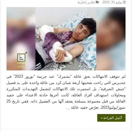
يوليو 31, 2023
تقارير إخبارية
لم تتوقف الانتهاكات بحق عائلة “بشمرك” عند جريمة “نوروز 2023” في
جنديرس التي راحت ضحيتها أربعة شبان كرد من عائلة واحدة على يد فصيل
“جيش الشرقية”، بل استمرت تلك الانتهاكات لتشمل التهديدات المتكررة
ومحاولات استهداف أفراد العائلة، كانت آخرها حادثة الاعتداء على حفيد
العائلة من قبل مجموعة مسلحة يعتقد أنّها من الفصيل ذاته. ففي تاريخ 25
تموز/يوليو2023، تعرّض حفيد عائلة …
أكمل القراءة »