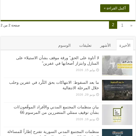
أكمل القراءة »
2
1
«
صفحة 2 من 2
الأخيرة
الأشهر
تعليقات
الوسوم
لا أتاوة على الحق” ورقة موقف بشأن الاستيلاء على
المنازل وابتزاز أصحابها في عفرين”
يوليو 15, 2026
ما بعد السقوط: الانتهاكات بحق الكُرد في عفرين وحلب
خلال المرحلة الانتقالية
يونيو 29, 2026
بيان منظمات المجتمع المدني والأفراد الموقّعون/ات
بشأن توقيف ممثلي المتضررين من المرسوم 66
يونيو 16, 2026
منظمات المجتمع المدني السورية تقترح إطاراً للمساءلة