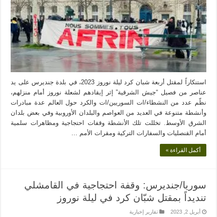
استنكاراً لمقتل أربعة شبان كرد ليلة نوروز 2023، في بلدة جنديرس على يد
عناصر من فصيل “جيش الشرقية” إثر إيقادهم لشعلة نوروز أمام منزلهم،
نظّم عدد من النشطاء/ات السوريين/ات والكرد حول العالم عدة مبادرات
وأنشطة متنوعة في العديد من العواصم والبلدان الأوروبية وفي بعض بلدان
الشرق الأوسط. تخللت تلك الأنشطة وقفات احتجاجية ومظاهرات سلمية
أمام القنصليات والسفارات التركية ومقرات الأمم …
أكمل القراءة »
سوريا/جنديرس: وقفة احتجاجية في القامشلي
تنديداً بمقتل شبّان كرد في ليلة نوروز
أبريل 2, 2023
تقارير إخبارية