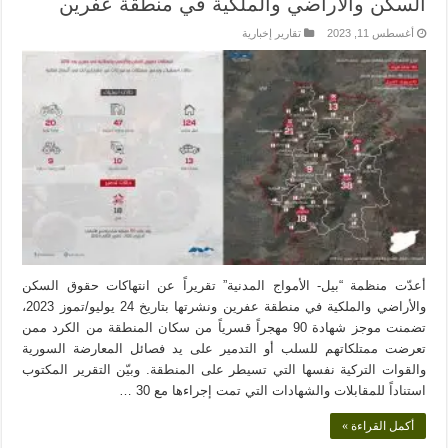
السكن والأراضي والملكية في منطقة عفرين
أغسطس 11, 2023
تقارير إخبارية
أعدّت منظمة “بيل- الأمواج المدنية” تقريراً عن انتهاكات حقوق السكن
والأراضي والملكية في منطقة عفرين ونشرتها بتاريخ 24 يوليو/تموز 2023،
تضمنت موجز شهادة 90 مهجراً قسرياً من سكان المنطقة من الكرد ممن
تعرضت ممتلكاتهم للسلب أو التدمير على يد فصائل المعارضة السورية
والقوات التركية نفسها التي تسيطر على المنطقة. وبيّن التقرير المكتوب
استناداً للمقابلات والشهادات التي تمت إجراءها مع 30 …
أكمل القراءة »