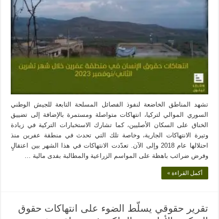
تشهد المناطق الخاضعة لنفوذ الفصائل المسلحة التابعة للجيش الوطني
السوري الموالي لتركيا، انتهاكات متواصلة ومستمرة بالإضافة إلى تضييق
الخناق على السكان الأصليين، كما تشارك الاستخبارات التركية في زيادة
وتيرة الانتهاكات الجارية، وخاصة تلك التي تحدث في منطقة عفرين منذ
احتلالها عام 2018 وإلى الآن. تعدّدت الانتهاكات في هذا الشهر بين اعتقالٍ
وفرض ضرائب باهظة على المواسم الزراعية والمطالبة بفدى مالية …
أكمل القراءة »
تقرير حقوقي يسلّط الضوء على انتهاكات حقوق