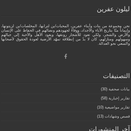
ليلون عفرين
نحن مجموعة من بنات وأبناء عفرين، المحبات/ين لترابها، المخلصات/ين لزيتونها،
وإيماناً منّا بتاريخ الآباء والأجداد، ووفاءً لجهودهم ونضالهم في الحفاظ على الإنسان
والأرض والشجر، ولكي تعود للأشجار رونقها، ويعود الأهل والأحبة إلى جبالهم
وسهولهم ومنازلهم، كان لا بدّ من إنطلاقة تمهّد الأرضية لعودة الحقوق لأصحابها
والسعي نحو العدالة.
التصنيفات
بيانات صحفية
(30)
تقارير إخبارية
(58)
تقارير مواضيعية
(10)
قصص وشهادات
(13)
آخر المنشورات