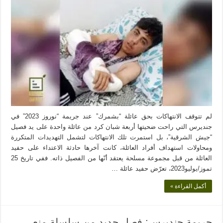
لم تتوقف الانتهاكات بحق عائلة “بشمرك” عند جريمة “نوروز 2023” في
جنديرس التي راحت ضحيتها أربعة شبان كرد من عائلة واحدة على يد فصيل
“جيش الشرقية”، بل استمرت تلك الانتهاكات لتشمل التهديدات المتكررة
ومحاولات استهداف أفراد العائلة، كانت آخرها حادثة الاعتداء على حفيد
العائلة من قبل مجموعة مسلحة يعتقد أنّها من الفصيل ذاته. ففي تاريخ 25
تموز/يوليو2023، تعرّض حفيد عائلة …
أكمل القراءة »
جريمة جنديرس: فصل جديد من سلسلة منع