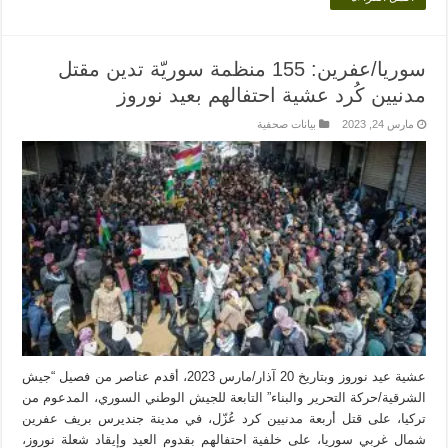
سوريا/عفرين: 155 منظمة سوريّة تدين مقتل
مدنيين كُرد عشية احتفالهم بعيد نوروز
مارس 24, 2023
بيانات صحفية
عشية عيد نوروز وبتاريخ 20 آذار/مارس 2023، أقدم عناصر من فصيل “جيش
الشرقية/حركة التحرير والبناء” التابعة للجيش الوطني السوري، المدعوم من
تركيا، على قتل أربعة مدنيين كرد عُزّل، في مدينة جنديرس بريف عفرين
شمال غربي سوريا، على خلفية احتفالهم بقدوم العيد وإيقاد شعلة نوروز،