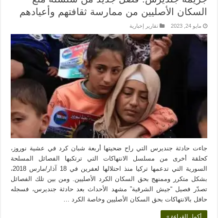
السكان الأصليين من ممارسة ثقافتهم وأعيادهم
مايو 24, 2023
تقارير إخبارية
جاءت حادثة جنديرس التي راح ضحيتها أربعة شبان كرد في عشية نوروز،
كحلقة أخرى من مسلسل الانتهاكات التي ترتكبها الفصائل المسلحة
السورية التي تدعمها تركيا منذ احتلالها لعفرين في 18 آذار/مارس 2018،
بشكل متكرر وممنهج بحق السكان الكرد الأصليين. ومن بين تلك الفصائل
تصدّر فصيل “جيش الشرقية” مشهد الأحداث بعد حادثة جنديرس، فسجله
حافل بالانتهاكات بحق السكان الأصليين وخاصة الكرد …
أكمل القراءة »