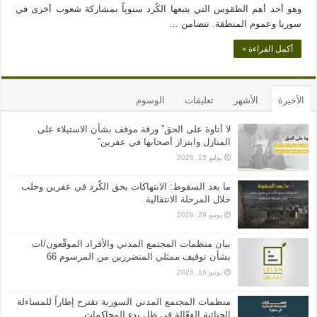
وهو أحد أهم الطقوس التي يتبعها الكُرد سنوياً بمشاركة شعوب أخرى في
سوريا وعموم المنطقة. تتضامن …
أكمل القراءة »
الأخيرة
الأشهر
تعليقات
الوسوم
لا أتاوة على الحق” ورقة موقف بشأن الاستيلاء على
المنازل وابتزاز أصحابها في عفرين”
يوليو 15, 2026
ما بعد السقوط: الانتهاكات بحق الكُرد في عفرين وحلب
خلال المرحلة الانتقالية
يونيو 29, 2026
بيان منظمات المجتمع المدني والأفراد الموقّعون/ات
بشأن توقيف ممثلي المتضررين من المرسوم 66
يونيو 16, 2026
منظمات المجتمع المدني السورية تقترح إطاراً للمساءلة
الجنائية الفعّالة في ظل بدء المحاكمات