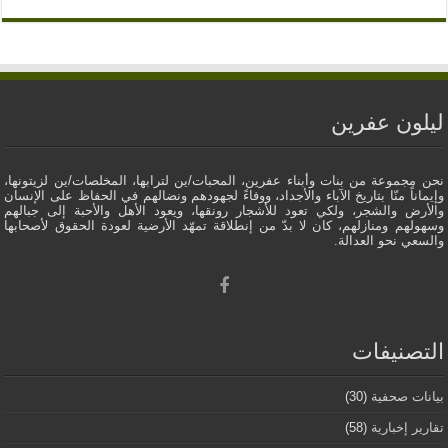
ليلون عفرين
نحن مجموعة من بنات وأبناء عفرين، المحبات/ين لترابها، المخلصات/ين لزيتونها،
وإيماناً منّا بتاريخ الآباء والأجداد، ووفاءً لجهودهم ونضالهم في الحفاظ على الإنسان
والأرض والشجر، ولكي تعود للأشجار رونقها، ويعود الأهل والأحبة إلى جبالهم
وسهولهم ومنازلهم، كان لا بدّ من إنطلاقة تمهّد الأرضية لعودة الحقوق لأصحابها
والسعي نحو العدالة.
التصنيفات
بيانات صحفية
(30)
تقارير إخبارية
(58)