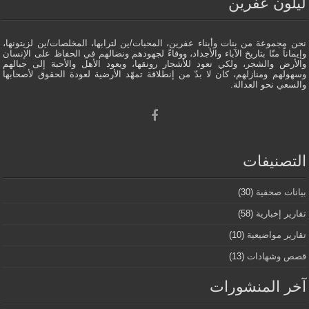
ليلون عفرين
نحن مجموعة من بنات وأبناء عفرين، المحبات/ين لترابها، المخلصات/ين لزيتونها،
وإيماناً منّا بتاريخ الآباء والأجداد، ووفاءً لجهودهم ونضالهم في الحفاظ على الإنسان
والأرض والشجر، ولكي تعود للأشجار رونقها، ويعود الأهل والأحبة إلى جبالهم
وسهولهم ومنازلهم، كان لا بدّ من إنطلاقة تمهّد الأرضية لعودة الحقوق لأصحابها
والسعي نحو العدالة.
التصنيفات
بيانات صحفية
(30)
تقارير إخبارية
(58)
تقارير مواضيعية
(10)
قصص وشهادات
(13)
آخر المنشورات