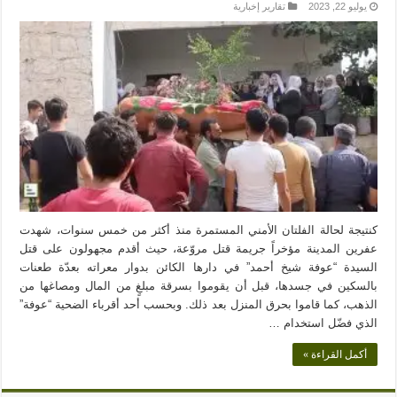
يوليو 22, 2023
تقارير إخبارية
كنتيجة لحالة الفلتان الأمني المستمرة منذ أكثر من خمس سنوات، شهدت
عفرين المدينة مؤخراً جريمة قتل مروّعة، حيث أقدم مجهولون على قتل
السيدة “عوفة شيخ أحمد” في دارها الكائن بدوار معراته بعدّة طعنات
بالسكين في جسدها، قبل أن يقوموا بسرقة مبلغٍ من المال ومصاغها من
الذهب، كما قاموا بحرق المنزل بعد ذلك. وبحسب أحد أقرباء الضحية “عوفة”
الذي فضّل استخدام …
أكمل القراءة »