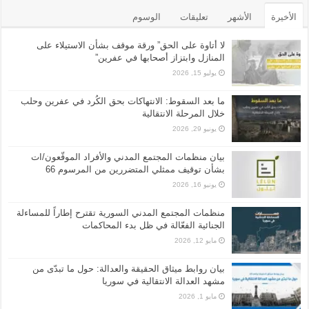
الأخيرة
الأشهر
تعليقات
الوسوم
لا أتاوة على الحق” ورقة موقف بشأن الاستيلاء على
المنازل وابتزاز أصحابها في عفرين”
يوليو 15, 2026
ما بعد السقوط: الانتهاكات بحق الكُرد في عفرين وحلب
خلال المرحلة الانتقالية
يونيو 29, 2026
بيان منظمات المجتمع المدني والأفراد الموقّعون/ات
بشأن توقيف ممثلي المتضررين من المرسوم 66
يونيو 16, 2026
منظمات المجتمع المدني السورية تقترح إطاراً للمساءلة
الجنائية الفعّالة في ظل بدء المحاكمات
مايو 12, 2026
بيان روابط ميثاق الحقيقة والعدالة: حول ما تبدّى من
مشهد العدالة الانتقالية في سوريا
مايو 1, 2026