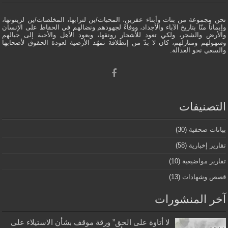
نحن مجموعة من بنات وأبناء عفرين، المحبات/ين لترابها، المخلصات/ين لزيتونها،
وإيماناً منّا بتاريخ الآباء والأجداد، ووفاءً لجهودهم ونضالهم في الحفاظ على الإنسان
والأرض والشجر، ولكي تعود للأشجار رونقها، ويعود الأهل والأحبة إلى جبالهم
وسهولهم ومنازلهم، كان لا بدّ من إنطلاقة تمهّد الأرضية لعودة الحقوق لأصحابها
والسعي نحو العدالة.
التصنيفات
بيانات صحفية
(30)
تقارير إخبارية
(58)
تقارير مواضيعية
(10)
قصص وشهادات
(13)
آخر المنشورات
لا أتاوة على الحق” ورقة موقف بشأن الاستيلاء على