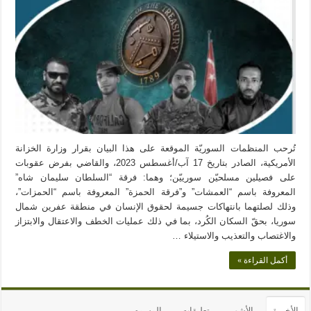
تُرحب المنظمات السوريّة الموقعة على هذا البيان بقرار وزارة الخزانة
الأمريكية، الصادر بتاريخ 17 آب/أغسطس 2023، والقاضي بفرض عقوبات
على فصيلين مسلحيّن سورييّن؛ وهما: فرقة “السلطان سليمان شاه”
المعروفة باسم “العمشات” و”فرقة الحمزة” المعروفة باسم “الحمزات”،
وذلك لصلتهما بانتهاكات جسيمة لحقوق الإنسان في منطقة عفرين شمال
سوريا، بحقّ السكان الكُرد، بما في ذلك عمليات الخطف والاعتقال والابتزاز
والاغتصاب والتعذيب والاستيلاء …
أكمل القراءة »
الأخيرة
الأشهر
تعليقات
الوسوم