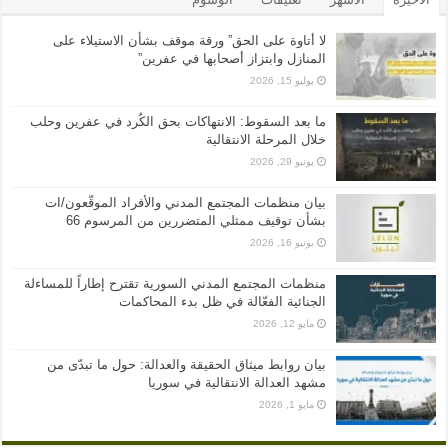
لا أتاوة على الحق” ورقة موقف بشأن الاستيلاء على
المنازل وابتزاز أصحابها في عفرين”
يوليو 15, 2026
ما بعد السقوط: الانتهاكات بحق الكُرد في عفرين وحلب
خلال المرحلة الانتقالية
يونيو 29, 2026
بيان منظمات المجتمع المدني والأفراد الموقّعون/ات
بشأن توقيف ممثلي المتضررين من المرسوم 66
يونيو 16, 2026
منظمات المجتمع المدني السورية تقترح إطاراً للمساءلة
الجنائية الفعّالة في ظل بدء المحاكمات
مايو 12, 2026
بيان روابط ميثاق الحقيقة والعدالة: حول ما تبدّى من
مشهد العدالة الانتقالية في سوريا
مايو 1, 2026