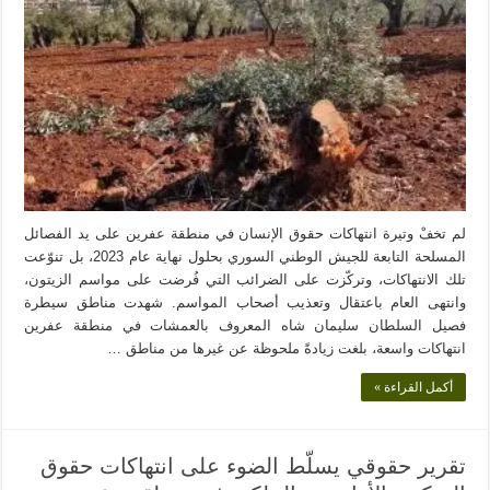
لم تخفْ وتيرة انتهاكات حقوق الإنسان في منطقة عفرين على يد الفصائل
المسلحة التابعة للجيش الوطني السوري بحلول نهاية عام 2023، بل تنوّعت
تلك الانتهاكات، وتركّزت على الضرائب التي فُرضت على مواسم الزيتون،
وانتهى العام باعتقال وتعذيب أصحاب المواسم. شهدت مناطق سيطرة
فصيل السلطان سليمان شاه المعروف بالعمشات في منطقة عفرين
انتهاكات واسعة، بلغت زيادةً ملحوظة عن غيرها من مناطق …
أكمل القراءة »
تقرير حقوقي يسلّط الضوء على انتهاكات حقوق