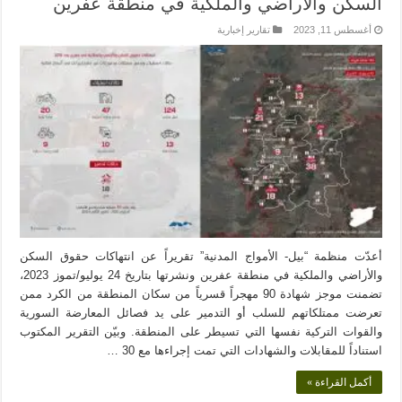
السكن والأراضي والملكية في منطقة عفرين
أغسطس 11, 2023
تقارير إخبارية
أعدّت منظمة “بيل- الأمواج المدنية” تقريراً عن انتهاكات حقوق السكن
والأراضي والملكية في منطقة عفرين ونشرتها بتاريخ 24 يوليو/تموز 2023،
تضمنت موجز شهادة 90 مهجراً قسرياً من سكان المنطقة من الكرد ممن
تعرضت ممتلكاتهم للسلب أو التدمير على يد فصائل المعارضة السورية
والقوات التركية نفسها التي تسيطر على المنطقة. وبيّن التقرير المكتوب
استناداً للمقابلات والشهادات التي تمت إجراءها مع 30 …
أكمل القراءة »