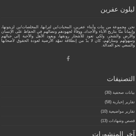
ليلون عفرين
نحن مجموعة من بنات وأبناء عفرين، المحبات/ين لترابها، المخلصات/ين لزيتونها،
وإيماناً منّا بتاريخ الآباء والأجداد، ووفاءً لجهودهم ونضالهم في الحفاظ على الإنسان
والأرض والشجر، ولكي تعود للأشجار رونقها، ويعود الأهل والأحبة إلى جبالهم
وسهولهم ومنازلهم، كان لا بدّ من إنطلاقة تمهّد الأرضية لعودة الحقوق لأصحابها
والسعي نحو العدالة.
التصنيفات
بيانات صحفية
(30)
تقارير إخبارية
(58)
تقارير مواضيعية
(10)
قصص وشهادات
(13)
آخر المنشورات