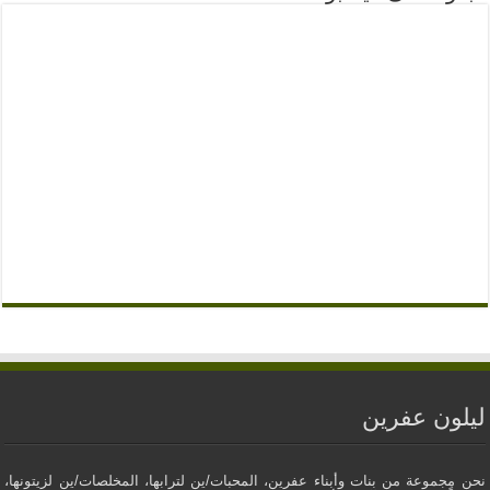
ليلون عفرين
نحن مجموعة من بنات وأبناء عفرين، المحبات/ين لترابها، المخلصات/ين لزيتونها،