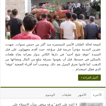
كنتيجة لحالة الفلتان الأمني المستمرة منذ أكثر من خمس سنوات، شهدت
عفرين المدينة مؤخراً جريمة قتل مروّعة، حيث أقدم مجهولون على قتل
السيدة “عوفة شيخ أحمد” في دارها الكائن بدوار معراته بعدّة طعنات
بالسكين في جسدها، قبل أن يقوموا بسرقة مبلغٍ من المال ومصاغها من
الذهب، كما قاموا بحرق المنزل بعد ذلك. وبحسب أحد أقرباء الضحية “عوفة”
الذي فضّل استخدام …
أكمل القراءة »
الأخيرة
الأشهر
تعليقات
الوسوم
لا أتاوة على الحق” ورقة موقف بشأن الاستيلاء على