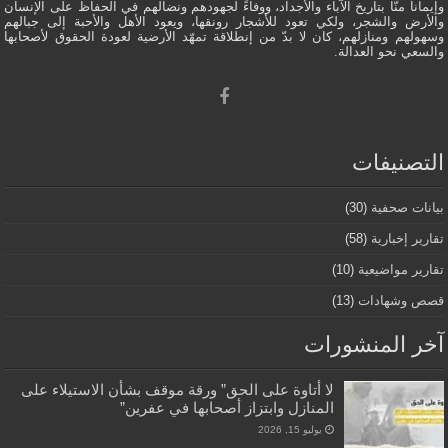
وإيماناً منّا بتاريخ الآباء والأجداد، ووفاءً لجهودهم ونضالهم في الحفاظ على الإنسان
والأرض والشجر، ولكي تعود للأشجار رونقها، ويعود الأهل والأحبة إلى جبالهم
وسهولهم ومنازلهم، كان لا بدّ من إنطلاقة تمهّد الأرضية لعودة الحقوق لأصحابها
والسعي نحو العدالة.
التصنيفات
بيانات صحفية
(30)
تقارير إخبارية
(58)
تقارير مواضيعية
(10)
قصص وشهادات
(13)
آخر المنشورات
لا أتاوة على الحق” ورقة موقف بشأن الاستيلاء على
المنازل وابتزاز أصحابها في عفرين”
يوليو 15, 2026