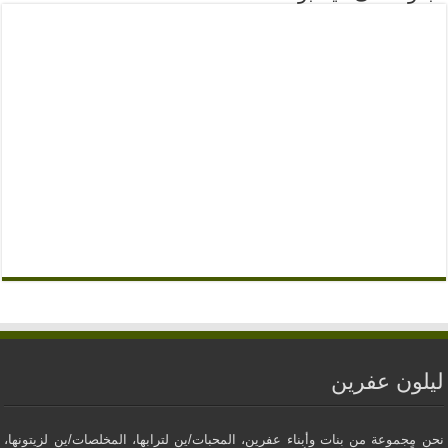
ليلون عفرين
نحن مجموعة من بنات وأبناء عفرين، المحبات/ين لترابها، المخلصات/ين لزيتونها،