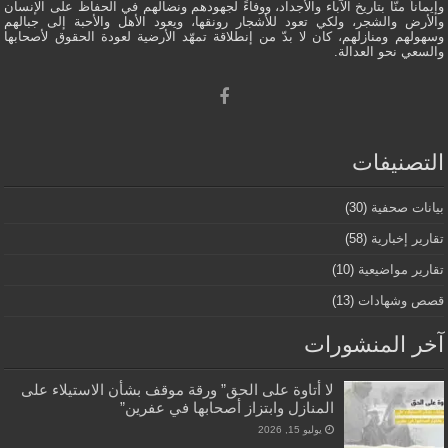
وإيماناً منّا بتاريخ الآباء والأجداد، ووفاءً لجهودهم ونضالهم في الحفاظ على الإنسان
والأرض والشجر، ولكي تعود للأشجار رونقها، ويعود الأهل والأحبة إلى جبالهم
وسهولهم ومنازلهم، كان لا بدّ من إنطلاقة تمهّد الأرضية لعودة الحقوق لأصحابها
والسعي نحو العدالة.
التصنيفات
بيانات صحفية
(30)
تقارير إخبارية
(58)
تقارير مواضيعية
(10)
قصص وشهادات
(13)
آخر المنشورات
لا أتاوة على الحق” ورقة موقف بشأن الاستيلاء على
المنازل وابتزاز أصحابها في عفرين”
يوليو 15, 2026