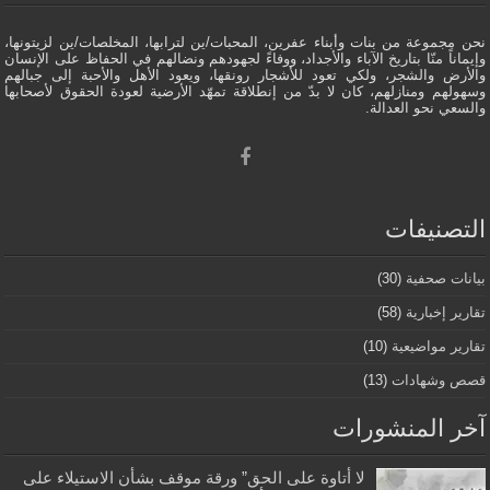
نحن مجموعة من بنات وأبناء عفرين، المحبات/ين لترابها، المخلصات/ين لزيتونها،
وإيماناً منّا بتاريخ الآباء والأجداد، ووفاءً لجهودهم ونضالهم في الحفاظ على الإنسان
والأرض والشجر، ولكي تعود للأشجار رونقها، ويعود الأهل والأحبة إلى جبالهم
وسهولهم ومنازلهم، كان لا بدّ من إنطلاقة تمهّد الأرضية لعودة الحقوق لأصحابها
والسعي نحو العدالة.
التصنيفات
بيانات صحفية
(30)
تقارير إخبارية
(58)
تقارير مواضيعية
(10)
قصص وشهادات
(13)
آخر المنشورات
لا أتاوة على الحق” ورقة موقف بشأن الاستيلاء على