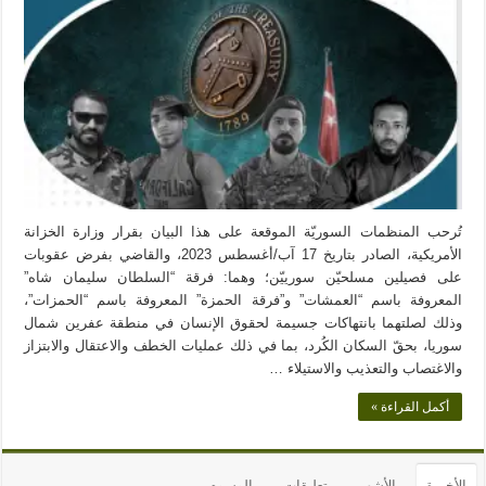
تُرحب المنظمات السوريّة الموقعة على هذا البيان بقرار وزارة الخزانة
الأمريكية، الصادر بتاريخ 17 آب/أغسطس 2023، والقاضي بفرض عقوبات
على فصيلين مسلحيّن سورييّن؛ وهما: فرقة “السلطان سليمان شاه”
المعروفة باسم “العمشات” و”فرقة الحمزة” المعروفة باسم “الحمزات”،
وذلك لصلتهما بانتهاكات جسيمة لحقوق الإنسان في منطقة عفرين شمال
سوريا، بحقّ السكان الكُرد، بما في ذلك عمليات الخطف والاعتقال والابتزاز
والاغتصاب والتعذيب والاستيلاء …
أكمل القراءة »
الأخيرة
الأشهر
تعليقات
الوسوم