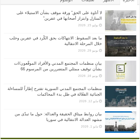
لا أتاوة على الحق” ورقة موقف بشأن الاستيلاء على
المنازل وابتزاز أصحابها في عفرين”
يوليو 15, 2026
ما بعد السقوط: الانتهاكات بحق الكُرد في عفرين وحلب
خلال المرحلة الانتقالية
يونيو 29, 2026
بيان منظمات المجتمع المدني والأفراد الموقّعون/ات
بشأن توقيف ممثلي المتضررين من المرسوم 66
يونيو 16, 2026
منظمات المجتمع المدني السورية تقترح إطاراً للمساءلة
الجنائية الفعّالة في ظل بدء المحاكمات
مايو 12, 2026
بيان روابط ميثاق الحقيقة والعدالة: حول ما تبدّى من
مشهد العدالة الانتقالية في سوريا
مايو 1, 2026