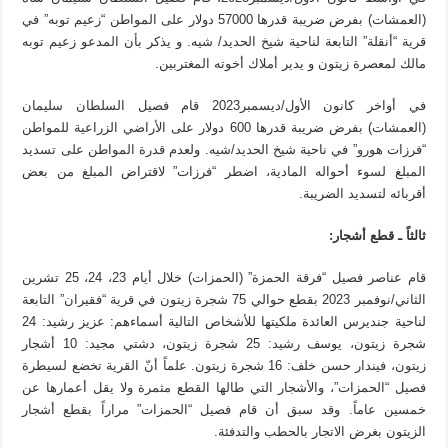
(العمشات) بفرض ضريبة قدرها 57000 دولار على المواطن “زعيم توبه” في
قرية “أنقلة” التابعة لناحية شيخ الحديد/ شيه. و يذكر بأن المدعو زعيم توبه
مالك لمعصرة زيتون و يدير أملاك أخوته المغتربين.
في أواخر كانون الأول/ديسمبر2023 قام فصيل السلطان سليمان
(العمشات) بفرض ضريبة قدرها 600 دولار على الأراضي الزراعية للمواطن
“فرزات هورو” في ناحية شيخ الحديد/شيه. ولعدم قدرة المواطن على تسديد
المبلغ لسوء أحواله المادية، اضطر “فرزات” لاقتراض المبلغ من بعض
أقربائه لتسديد الضريبة.
ثالثاً ـ قطع أشجار
:
قام عناصر فصيل “فرقة الحمزة” (الحمزات) خلال أيام 23، 24، 25 تشرين
الثاني/نوفمبر 2023 بقطع حوالي 75 شجرة زيتون في قرية “فقيران” التابعة
لناحية جنديرس العائدة ملكيتها للأشخاص التالية أسماءهم: عزيز رشيد: 24
شجرة زيتون، يوسف رشيد: 25 شجرة زيتون، دشتي مجيد: 10 أشجار
زيتون، فيندار حسن خلف: 16 شجرة زيتون. علماً أنّ القرية تخضع لسيطرة
فصيل “الحمزات”، والأشجار التي طالها القطع مثمرة ولا يقل أعمارها عن
خمسين عاماً. وقد سبق أن قام فصيل “الحمزات” مراراً بقطع أشجار
الزيتون بغرض الاتجار بالحطب والتدفئة.