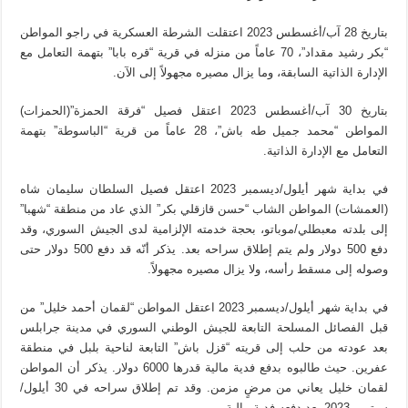
بتاريخ 28 آب/أغسطس 2023 اعتقلت الشرطة العسكرية في راجو المواطن
“بكر رشيد مقداد”، 70 عاماً من منزله في قرية “قره بابا” بتهمة التعامل مع
الإدارة الذاتية السابقة، وما يزال مصيره مجهولاً إلى الآن.
بتاريخ 30 آب/أغسطس 2023 اعتقل فصيل “فرقة الحمزة”(الحمزات)
المواطن “محمد جميل طه باش”، 28 عاماً من قرية “الباسوطة” بتهمة
التعامل مع الإدارة الذاتية.
في بداية شهر أيلول/ديسمبر 2023 اعتقل فصيل السلطان سليمان شاه
(العمشات) المواطن الشاب “حسن قازقلي بكر” الذي عاد من منطقة “شهبا”
إلى بلدته معبطلي/موباتو، بحجة خدمته الإلزامية لدى الجيش السوري، وقد
دفع 500 دولار ولم يتم إطلاق سراحه بعد. يذكر أنّه قد دفع 500 دولار حتى
وصوله إلى مسقط رأسه، ولا يزال مصيره مجهولاً.
في بداية شهر أيلول/ديسمبر 2023 اعتقل المواطن “لقمان أحمد خليل” من
قبل الفصائل المسلحة التابعة للجيش الوطني السوري في مدينة جرابلس
بعد عودته من حلب إلى قريته “قزل باش” التابعة لناحية بلبل في منطقة
عفرين. حيث طالبوه بدفع فدية مالية قدرها 6000 دولار. يذكر أن المواطن
لقمان خليل يعاني من مرضٍ مزمن. وقد تم إطلاق سراحه في 30 أيلول/
سبتمبر 2023 بعد دفعه فدية مالية.