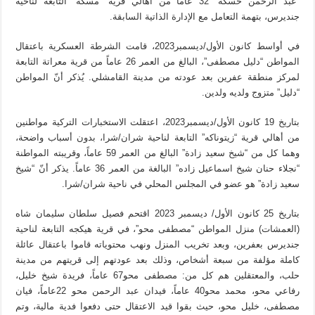
“عبد الرحمن حسكه” 32 عاماً من أهالي قرية “مسكه” التابعة لناحية
جنديرس، بتهمة التعامل مع الإدارة الذاتية السابقة.
في أواسط كانون الأول/ديسمبر2023، قامت الشرطة العسكرية باعتقال
المواطن “دليل مصطفى”، البالغ من العمر 26 عاماً من قرية معراتة التابعة
لمركز منطقة عفرين بعد عودته من مدينة القامشلي. يُذكر أنّ المواطن
“دليل” متزوج ولديه ولدين.
بتاريخ 19 كانون الأول/ديسمبر2023، اعتقلت الاستخبارات التركية مواطنين
من أهالي قرية “زيتوناكه” التابعة لناحية شران/شرا، بدون أسباب واضحة،
وهما كل من “شيخ سعيد زادة” البالغ من العمر 59 عاماً، وقريبته المواطنة
“نجلاء حنان شيخ اسماعيل زاده” البالغة من العمر 36 عاماً. يذكر أنّ “شيخ
سعيد زادة” هو عضو في المجلس المحلي في ناحية شران/شرا.
بتاريخ 25 كانون الأول/ ديسمبر 2023 اقتحم فصيل سلطان سليمان شاه
(العمشات) منزل المواطن “مصطفى محو”، في قرية هيكجه التابعة لناحية
جنديرس بعفرين، وبعد تخريب المنزل ونهب محتوياته قاموا باعتقال عائلة
كاملة مؤلفة من سبعة أشخاص، وذلك بعد عودتهم إلى قريتهم من مدينة
حلب، والمعتقلين هم كل من: مصطفى محو67 عاماً، فريدة شيخ خليل،
رفاعي محو، محمد محو40 عاماً، فيدان عبد الرحمن محو 22عاماً، فيان
مصطفى، خليل محو، حيث بقوا قيد الاعتقال حتى دفعوا فدية مالية، وتم