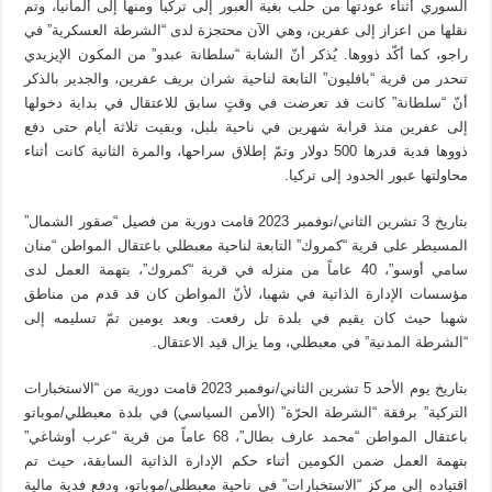
السوري أثناء عودتها من حلب بغية العبور إلى تركيا ومنها إلى ألمانيا، وتم
نقلها من اعزاز إلى عفرين، وهي الآن محتجزة لدى “الشرطة العسكرية” في
راجو، كما أكّد ذووها. يُذكر أنّ الشابة “سلطانة عبدو” من المكون الإيزيدي
تنحدر من قرية “بافليون” التابعة لناحية شران بريف عفرين، والجدير بالذكر
أنّ “سلطانة” كانت قد تعرضت في وقتٍ سابق للاعتقال في بداية دخولها
إلى عفرين منذ قرابة شهرين في ناحية بلبل، وبقيت ثلاثة أيام حتى دفع
ذووها فدية قدرها 500 دولار وتمّ إطلاق سراحها، والمرة الثانية كانت أثناء
محاولتها عبور الحدود إلى تركيا.
بتاريخ 3 تشرين الثاني/نوفمبر 2023 قامت دورية من فصيل “صقور الشمال”
المسيطر على قرية “كمروك” التابعة لناحية معبطلي باعتقال المواطن “منان
سامي أوسو”، 40 عاماً من منزله في قرية “كمروك”، بتهمة العمل لدى
مؤسسات الإدارة الذاتية في شهبا، لأنّ المواطن كان قد قدم من مناطق
شهبا حيث كان يقيم في بلدة تل رفعت. وبعد يومين تمّ تسليمه إلى
“الشرطة المدنية” في معبطلي، وما يزال قيد الاعتقال.
بتاريخ يوم الأحد 5 تشرين الثاني/نوفمبر 2023 قامت دورية من “الاستخبارات
التركية” برفقة “الشرطة الحرّة” (الأمن السياسي) في بلدة معبطلي/موباتو
باعتقال المواطن “محمد عارف بطال”، 68 عاماً من قرية “عرب أوشاغي”
بتهمة العمل ضمن الكومين أثناء حكم الإدارة الذاتية السابقة، حيث تم
اقتياده إلى مركز “الاستخبارات” في ناحية معبطلي/موباتو، ودفع فدية مالية