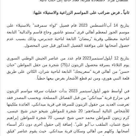
ثانياً ـ فرض ضرائب على المواسم الزراعية والاستيلاء عليها
:
بتاريخ 14 آب/أغسطس 2023 قام فصيل “لواء سمرقند” بالاستيلاء على
موسم الجوز لمعظم أهالي قرى “مستو عاشور وحاج قاسم والدالية” التابعة
لناحية معبطلي وقرية “رمضان” التابعة لناحية جنديرس، وذلك بسبب عدم
حصول أصحابها على موافقة الفصيل المذكور قبل جني المحصول.
بتاريخ 12 أيلول/سبتمبر2023 قام عدد من عناصر الجيش الوطني السوري
يوم الثلاثاء بسرقة محصول الزيتون لـ(75) شجرة من حقل المواطن “حنان
حسن” من أهالي قرية “سعرينجك” التابعة لناحية شران، الكائن على طريق
قلعة النبي هوري، ومن ثم قطع الأشجار بغرض بيعها حطباً.
في أواسط شهر أيلول/سبتمبر 2023 بدأت عمليات سرقة مواسم الزيتون
في مزارع قرية “ميدانكي” من قبل الفصائل المسلحة. وبحسب المصدر فقد
تعرضت العديد من حقول الزيتون للسرقة في قرية ميدانكي، العائدة ملكيتها
للأشخاص التالية أسماءهم: 20 شجرة للمواطن شيخو حيدر شيخ عيسى،
كرم زيتون للمواطن محمد حمي شيخ عيسى، 70 شجرة للمواطن إبراهيم
شيخ عثمان، الملقب ب”أبو علي”. إضافة إلى حقول أخرى دون ذكر أسماء
أصحابها. وكلهم من أهالي وسكان قرية ميدانكي. حيث يقوم عناصر “فيلق