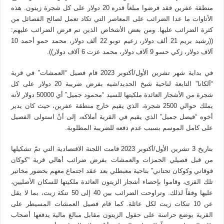
منطقة عفرين فقد فرضوا مبلغاً قدره 20 دولار على كل شجرة زيتون. هذه
الأتاوات ما عدا الضرائب على المعاصر التي تكاد تعمل لصالح الفصائل من
كثرة الضرائب عليها. ومن بعض الأشخاص الذين تم فرض الضرائب عليهم:
((رشيد بريم 21 ألف دولار، زعيم توبو 22 ألف دولار، محمد حمو أحمد 10
آلاف دولار، زكي حسو 9 آلاف دولار، محمد عزت 6 آلاف دولار)).
في بداية شهر تشرين الأول/أكتوبر 2023 قام فصيل “العمشات” في قرية
“آلكانا” التابعة لناحية شيخ الحديد/شيه بفرض ضريبة 20 دولار على كل
شجرة من الأشجار العائدة ملكيتها للسيد “محمود جميل” أي 50000 دولار لأنه
يملك حوالي 2500 شجرة، الذي يقيم خارج منطقة عفرين، حيث كان يدير
أخوه “فيصل جميل” الذي يقيم في القرية أملاكه، إلى أنْ استولى الفصيل
على كامل الموسم بسبب عدم دفعه للضريبة المطلوبة.
بتاريخ 3 تشرين الأول/أكتوبر 2023 قامت اللجنة الاقتصادية التي تمّ تشكيلها
من قبل فصيلي الحمزات والعمشات بفرض ضرائب أهالي قرية “كوكان
فوقاني وكوكان تحتاني” بناحية معبطلي بعد عقد اجتماع معهم بحضور مخاتير
تلك القرى، وقاموا بإحصاء أشجار الزيتون العائدة ملكيتها للسكان الأصليين،
عليها وفقاً لذلك. وتراوحت الضرائب بين 40 إلى 50 تنكة زيت، بما لا يقل
عن 10 تنكات زيت لكل عائلة. كما قام فصيل العمشات المسيطر على
القرية بوضع حراسة على حقول الزيتون مقابل مبالغ مالية يدفعها أصحاب