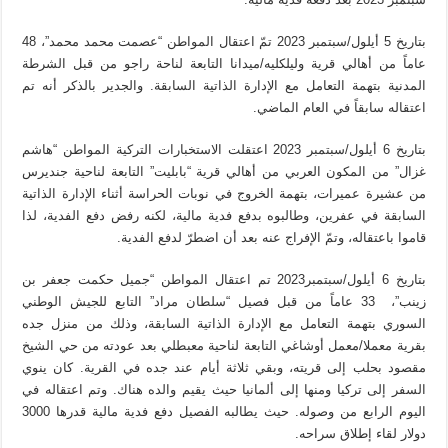
بتاريخ 5 أيلول/سبتمبر 2023 تمّ اعتقال المواطن “عصمت محمد محمد”، 48
عاماً من أهالي قرية وليلكليه/ميدانا التابعة لناحة راجو من قبل الشرطة
المدنية بتهمة التعامل مع الإدارة الذاتية السابقة. والجدير بالذكر أنه تم
اعتقاله سابقاً في العام الماضي.
بتاريخ 6 أيلول/سبتمبر 2023 اعتقلت الاستخبارات التركية المواطن “هاشم
غزال” من المكون العربي من أهالي قرية “بابليت” التابعة لناحية جنديرس
من عشيرة عميرات، بتهمة الخروج في نوبات الحراسة أثناء الإدارة الذاتية
السابقة في عفرين، وطالبوه بدفع فدية مالية، لكنه رفض دفع الفدية، لذا
قاموا باعتقاله، وتمّ الإفراج عنه بعد أن اضطرّ لدفع الفدية.
بتاريخ 6 أيلول/سبتمبر2023 تم اعتقال المواطن “جميل حكمت جعفر بن
زينب”، 33 عاماً من قبل فصيل “سلطان مراد” التابع للجيش الوطني
السوري بتهمة التعامل مع الإدارة الذاتية السابقة، وذلك من منزل جده
بقرية معملا/معمل أوشاغي التابعة لناحية معبطلي بعد عودته من حي الشيخ
مقصود بحلب إلى قريته، وبقي ثلاثة أيام عند جده في القرية. كان ينوي
السفر إلى تركيا ومنها إلى ألمانيا حيث يقيم والده هناك. وتم اعتقاله في
اليوم الرابع من وصوله. حيث يطالبه الفصيل دفع فدية مالية قدرها 3000
دولار لقاء إطلاق سراحه.