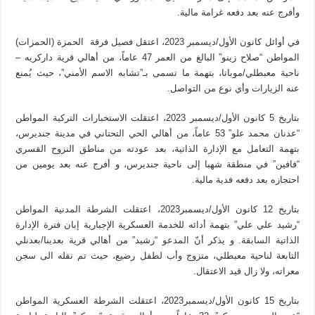
وأفرج عنه بعد دفعه غرامة مالية.
في أوائل كانون الأول/ديسمبر 2023، اعتقل فصيل فرقة الحمزة (الحمزات)
المواطن “صلاح زينو” البالغ من العمر 47 عاماً، من أهالي قرية داركريه –
ناحية معبطلي/موباتا، بتهمة ما تسمى بـ”تشابه الاسم الأمني”، حيث يُمنع
عنه الزيارات وأي نوع من التواصل.
بتاريخ 5 كانون الأول/ديسمبر 2023، اعتقلت الاستخبارات التركية المواطن
“عدنان محمد علو” 53 عاماً، من أهالي الحي التحتاني في مدينة جنديرس،
بتهمة التعامل مع الإدارة الذاتية، بعد عودته من مناطق النزوح القسري
“فافين” في منطقة شهبا إلى ناحية جنديرس، و أفرج عنه بعد يومين من
احتجازه بعد دفعه فدية مالية.
بتاريخ 12 كانون الأول/ديسمبر2023، اعتقلت الشرطة المدنية المواطن
“رشيد علي علي” بتهمة أدائه للخدمة العسكرية الإجبارية إبان فترة الإدارة
الذاتية السابقة. و يذكر أنّ المدعو “رشيد” من أهالي قرية بعدينا/بعدنلي
التابعة لناحية معبطلي، متزوج وأب لطفل رضيع، حيث تم نقله الى سجن
معراته، ولا زال قيد الاعتقال.
بتاريخ 15 كانون الأول/ديسمبر2023، اعتقلت الشرطة العسكرية المواطن