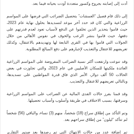
أدت إلى إصابته بجروح وكسور متعددة أودت بحياته فيما بعد.
إلى ذلك قام فصيل “العمشات” بتحصيل الضرائب التي فرضها على المواسم
الزراعية والتي كان قد حدد آخر موعد لتسديدها بحلول نهاية عام 2023،
حيث قاموا بتحذير الذين تخلفوا عن الدفع لأسباب تعود لعدم قدرتهم على
دفعها، حيث قاموا بنشر الرعب والخوف في نفوس الأهالي من خلال
الجولات التي قاموا بها في القرى التابعة لها وتهديدهم بالاعتقال، وكذلك
تعريضهم للاعتقال والتعذيب لإجبارهم على دفع المبالغ المطلوبة.
وقد تنوعت وارتفعت أكثر نسبة الضرائب المفروضة على المواسم الزراعية
العائدة ملكيتها للسكان الأصليين في عام 2023، والتي تجاوزت في بعض
الحالات 50 ألف دولار، الأمر الذي فاق قدرة المواطنين على تسديدها،
وبالتالي تعريضهم للاعتقال والتعذيب.
وقد قمنا بفرز حالات الفدى المالية عن الضرائب على المواسم الزراعية
وسرقتها، بسبب الاختلاف في طريقة وأسلوب وأسباب تحصيلها.
وتم التأكد من إطلاق سراح (18) شخصاً، منهم (3) نساء، والباقي (56) شخصاً
لم تتأكد “ليلون” من إطلاق سراحهم بعد.
تم إضافة عدد من حالات الانتهاك التي تم رصدها بعد صدور التقارير