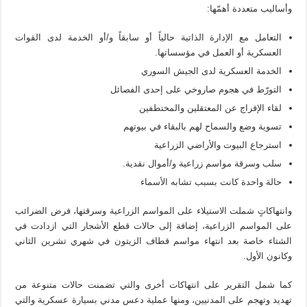
وأساليب متعددة أهمّها:
التعامل مع الإدارة الذاتية حالياً أو سابقاً و/أو الخدمة لدى القوات
العسكرية أو العمل في مؤسساتها.
الخدمة العسكرية لدى الجيش السوري
التورّط في هجوم صاروخي على إحدى الفصائل
لقاء الإفراج عن المعتقلين والمختطفين
تسوية وضع والسماح لهم بالبقاء في بيوتهم
استرجاع البيوت والأراضي الزراعية
سلب وسرقة مواسم زراعية و/أموال نقدية.
حالة واحدة كانت بسبب تشابه الأسماء
وانتهاكاتٍ شملت الاستيلاء على المواسم الزراعية وسرقتها، فرض الضرائب
على المواسم الزراعية، إضافة إلى حالات قطع الأشجار التي ازدادت في
الشتاء خاصة بعد انتهاء مواسم قطاف الزيتون في شهري تشرين الثاني
وكانون الأول.
كما شمل التقرير على انتهاكات أخرى والتي تضمنت حالات متنوعة من
تهديد وتهجم على المدنيين، ومنها عملية دعس مدني بسيارة عسكرية والتي