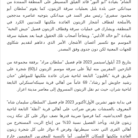
الشام” بقيادة “أبو النور” قائد الفيلق المسيطر على المنطقة الممتدة من
ميدانكي حتى بلدة بلبل بعمليات سرقة الزيتون، كما يقوم “سلطان أبو
محمود سفيري” رئيس مقر السد في ميدانكي بتوجيه عناصره مدججين
بالأسلحة لقطاف أشجار الزيتون العائدة ملكيتها للمدنيين الكرد في
المنطقة، ويشارك في عمليات سرقة وقطاف الزيتون فصيل “جيش النخبة”
بقيادة “أبو خالد الأدلبي”. ويتفاجأ أصحاب تلك الحقول فيما بعد بعملية سرقة
الموسم مع تكسير أغصان الأشجار، الأمر الذي دعاهم لتقديم شكاوي
للجهات المعنية لكن دون جدوى وفق المصدر.
بتاريخ 23 أيلول/سبتمبر 2023 قام فصيل “سلطان مراد” برفقة مجموعة من
النازحين المقربين منه ليلاً على سرقة موسم الزيتون لـ(60) شجرة على
طريق قرية “بافليون” التابعة لناحية شران عائدة ملكيتها للمواطن “حنان
رشيد جاويش أبو رشاد”، 69 عاماً من أهالي قرية سينكه/سنكرلي التابعة
لناحية شران، حيث تم نقل الزيتون المسروق إلى معاصر مدينة اعزاز.
في بداية شهر تشرين الأول/أكتوبر 2023 قام فصيل “السلطان سليمان شاه”
المعروف بالعمشات بفرض ضرائب على أهالي قرية “آنقلة” التابعة لناحية
شيخ الحديد/شيه، كما فرضوا ضريبة قدرها نصف دولار على كل تنكة زيت
زيتون فارغة، ويأخذ الفصيل نسبة 10% من إنتاج الزيت المستخرج من
أهالي القرى التي تحت سيطرتها، وفرض 4 دولار على كل شجرة زيتون
العائدة ملكيتها للسكان الأصليين. أما بالنسبة للمغتربين المقيمين خارج