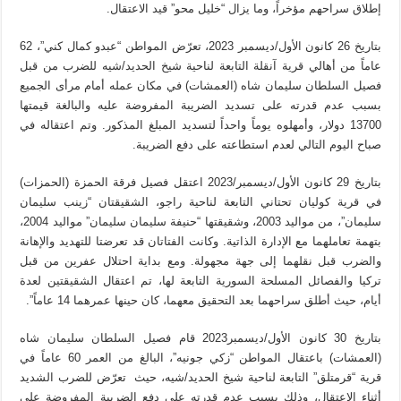
إطلاق سراحهم مؤخراً، وما يزال “خليل محو” قيد الاعتقال.
بتاريخ 26 كانون الأول/ديسمبر 2023، تعرّض المواطن “عبدو كمال كني”، 62
عاماً من أهالي قرية آنقلة التابعة لناحية شيخ الحديد/شيه للضرب من قبل
فصيل السلطان سليمان شاه (العمشات) في مكان عمله أمام مرأى الجميع
بسبب عدم قدرته على تسديد الضريبة المفروضة عليه والبالغة قيمتها
13700 دولار، وأمهلوه يوماً واحداً لتسديد المبلغ المذكور. وتم اعتقاله في
صباح اليوم التالي لعدم استطاعته على دفع الضريبة.
بتاريخ 29 كانون الأول/ديسمبر/2023 اعتقل فصيل فرقة الحمزة (الحمزات)
في قرية كوليان تحتاني التابعة لناحية راجو، الشقيقتان “زينب سليمان
سليمان”، من مواليد 2003، وشقيقتها “حنيفة سليمان سليمان” مواليد 2004،
بتهمة تعاملهما مع الإدارة الذاتية. وكانت الفتاتان قد تعرضتا للتهديد والإهانة
والضرب قبل نقلهما إلى جهة مجهولة. ومع بداية احتلال عفرين من قبل
تركيا والفصائل المسلحة السورية التابعة لها، تم اعتقال الشقيقتين لعدة
أيام، حيث أطلق سراحهما بعد التحقيق معهما، كان حينها عمرهما 14 عاماً”.
بتاريخ 30 كانون الأول/ديسمبر2023 قام فصيل السلطان سليمان شاه
(العمشات) باعتقال المواطن “زكي جونيه”، البالغ من العمر 60 عاماً في
قرية “قرمتلق” التابعة لناحية شيخ الحديد/شيه، حيث تعرّض للضرب الشديد
أثناء الاعتقال، وذلك بسبب عدم قدرته على دفع الضريبة المفروضة على