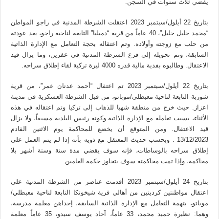
يقضي ثلاث سنوات في السجن.
بتاريخ 22 أيلول/سبتمبر 2023 اعتقلت الشرطة المدنية في راجو المواطن
“محمد خليل خليل”، 40 عاماً من قرية “دميليا” التابعة لناحية راجو، بعد عودته
من حلب مع زوجته وأولاده. وتم اعتقاله بحجة التعامل مع الإدارة الذاتية
السابقة، وتم تحويله إلى فرع الشرطة المدنية في عفرين، وما يزال قيد
الاعتقال. وطالبوه بفدية مالية قدره 4000 ليرة تركية لقاء إطلاق سراحه.
بتاريخ 22 أيلول/سبتمبر 2023 تم اعتقال “أحمد عدنان عمر”، من قرية
شوربة التابعة لناحية معبطلي/موباتو، من قبل الشرطة العسكرية في مدينة
اعزاز. حيث خرج من منطقة شهبا للذهاب إلى تركيا وتم اعتقاله في هذه
الأثناء، بسبب تعامله مع الإدارة الذاتية وكونه رئيس البلدية مسبقاً، ولا يزال
قيد الاعتقال. ومن المتوقع أن يخضع للمحاكمة يوم الاثنين القادم
13/12/2023 . وبحسب حديث المعتقل مع ذويه بأنه إذا لم يتم العمل على
إطلاق سراحه بالوساطات، فإنه سوف يقضي مدة سنة وستة أشهر بلا
محاكمة، وإذا تمت محاكمته سوف يتجاوز حكمه العامين.
بتاريخ 24 أيلول/سبتمبر 2023 أقدمت عناصر من الشرطة المدنية على
اعتقال مواطنتين كرديتين من أهالي قرية شيخوتكا التابعة لناحية معبطلي/
موباتو، بتهمة التعامل مع الإدارة الذاتية السابقة، إحداهن معلمة مدرسة،
وهما: نظيرة حميد محمد، 33 عاماً، آحاد يوسف سيدو، 35 عاماً معلمة