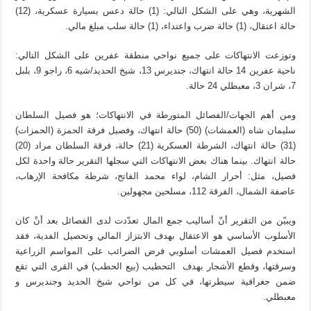
الشهرية، وهي على الشكل التالي: (1) حالة دعس بسيارة عسكرية، (12)
حالة اعتقال، (1) حالة ضرب واعتداء، (1) حالة سلب مبلغ مالي.
وتوزعت الانتهاكات على جميع نواحي منطقة عفرين على الشكل التالي:
ناحية عفرين 14 حالة انتهاك، جنديرس 13، شيخ الحديد/شيه 6، راجو 9، بلبل
7، شران 3، معبطلي 24 حالة.
ومن أهم الجهات/الفصائل المتورطة في الانتهاكات؛ هو فصيل السلطان
سليمان شاه (العمشات) (50) حالة انتهاك، وفصيل فرقة الحمزة (الحمزات)
(31) حالة انتهاك، الشرطة العسكرية (21) حالة، فرقة السلطان مراد (20)
حالة انتهاك. بينما هناك بعض الانتهاكات التي سجلها التقرير حالة واحدة لكل
فصيل، مثل: أحرار الشام، لواء محمد الفاتح، شرطة مكافحة الإرهاب،
عاصفة الشمال، الفرقة 112، مسلحين مجهولين.
ويبيّن من التقرير أنّ أساليب جمع المال تعدّدت لدى الفصائل بعد أنْ كان
الأسلوب الأساسي هو الاعتقال بهدف الابتزاز المالي وتحصيل الفدية، فقد
استخدم فصيل العمشات أسلوبي فرض الضرائب على المواسم الزراعية
وسرقتها، وقطع الأشجار بهدف التحطيب (بيع الحطب) في القرى التي تقع
ضمن جغرافية سيطرتها، في كل من نواحي شيخ الحديد وجنديرس و
معبطلي.