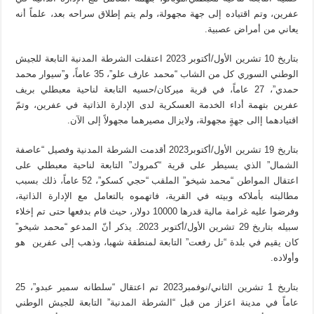
عفرين، وتم اقتياده إلى جهة مجهولة، ولم يتم إطلاق سراحه بعد، علماً أنه
يعاني من أمراض عصبية.
بتاريخ 10 تشرين الأول/أكتوبر 2023 اعتقلت الشرطة المدنية التابعة للجيش
الوطني السوري كل من الشاب “محمد عارف علو”، 35 عاماً، و”سيوار محمد
حمدي”، 27 عاماً، في قرية ميركان/حسيه التابعة لناحية معبطلي بريف
عفرين بتهمة أداء الخدمة العسكرية لدى الإدارة الذاتية في عفرين، وتمّ
اقتيادهما إالى جهةٍ مجهولة، ولايزال مصيرهما مجهولاً إلى الآن.
بتاريخ 19 تشرين الأول/أكتوبر2023 أقدمت الشرطة المدنية وفصيل “عاصفة
الشمال” الذي يسيطر على قرية “كمروك” التابعة لناحية معبطلي على
اعتقال المواطن “محمد شيخو” الملقب “حجي كسكو”، 52 عاماً، ذلك بسبب
مطالبته بأملاكه وبيته في القرية، فاتهموه بالتعامل مع الإدارة الذاتية،
وفرضوا عليه غرامة مالية قدرها 10000 دولار، حيث قام بدفعها حتى تم إخلاء
سبيله بتاريخ 29 تشرين الأول/أكتوبر 2023. يذكر أنّ المدعو “محمد شيخو”
كان يقيم في بلدة “تل رفعت” التابعة لمنطقة شهبا، وذهب إلى عفرين هو
وأولاده.
بتاريخ 1 تشرين الثاني/نوفمبر2023 تم اعتقال “سلطانه سمير عبدو”، 25
عاماً في مدينة اعزاز من قبل “الشرطة المدنية” التابعة للجيش الوطني