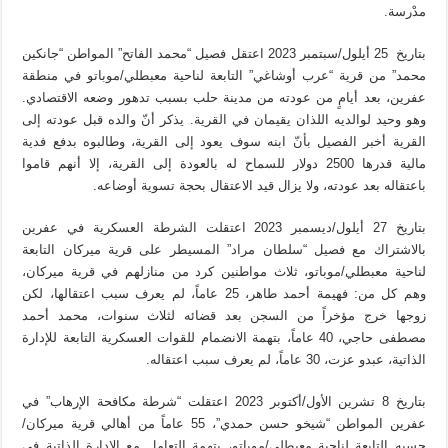
مدْرسة.
بتاريخ 25 أيلول/سبتمبر 2023 اعتقل فصيل “محمد الفاتح” المواطن “جانكين
محمد” من قرية “عرب أوشاغي” التابعة لناحية معبطلي/موباتو في منطقة
عفرين، بعد أيامٍ من عودته من مدينة حلب بسبب تدهور وضعه الاقتصادي.
وهو وحيد لوالديه اللذان يقيمان في القرية. يذكر أنّ والده قبل عودته إلى
القرية أخبر الفصيل بأنّ ابنه سوف يعود إلى القرية، وطالبوه بدفع فدية
مالية قدرها 2500 دولار للسماح له بالعودة إلى القرية، إلا أنهم قاموا
باعتقاله بعد عودته، ولا يزال قيد الاعتقال بحجة تسوية أوضاعه.
بتاريخ 27 أيلول/ديسمبر 2023 اعتقلت الشرطة العسكرية في عفرين
بالاشتراك مع فصيل “سلطان مراد” المسيطر على قرية ميركان التابعة
لناحية معبطلي/موباتو، ثلاث مواطنين كرد من منازلهم في قرية ميركان،
وهم كل من: فهيمة أحمد طاهر، 25 عاماً، لم يعرف سبب اعتقالها، لكن
زوجها خرج مؤخراً من السجن بعد قضائه لثلاث سنوات، محمد أحمد
مصطفى حاجي، 40 عاماً، بتهمة الانضمام للقوات العسكرية التابعة للإدارة
الذاتية، عبدو عزت، 30 عاماً، لم يعرف سبب اعتقاله.
بتاريخ 8 تشرين الأول/أكتوبر 2023 اعتقلت “شرطة مكافحة الإرهاب” في
عفرين المواطن “شيخو حسن حمدي”، 55 عاماً من أهالي قرية ميركان/
حسيه التابعة لناحية معبطلي/موباتو، بتهمة التعامل مع الإدارة الذاتية في