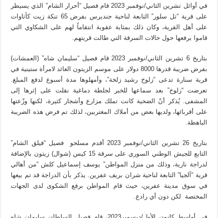
في أوائل تشرين الثاني/نوفمبر 2023 قام فصيل “أحرار الشام” الذي يسيطر
على قرية “تل سلور” التابعة لناحية جنديرس بفرض 65 تنكة زيت كأتاوات
على أهل القرية، وكان ذلك بمثابة عقوبة انتقاماً لهم على الشكاوي التي
قاموا برفعها حول حالات السرقة التي طالت قريتهم.
بتاريخ 6 تشرين الثاني/نوفمبر 2023 قام فصيل “سليمان شاه” (العمشات)
بفرض ضريبة قدرها 8000 دولار على موسم الزيتون العائد لامرأة ستينية في
قرية سنارة تدعى “زلوخ رشيد زلخة”، وأمهلوها مدة أسبوع لدفع المبلغ.
تعرضت “زلوخ” بعد سماعها للخبر لجلطة دماغية نقلت على إثرها إلى
المشفى. يُذكر أنّ الضحية كانت تملك مزارع وأشجار كثيرة، لكنها وزّعتها
على أقربائها، ولديها بعض من أملاك المغتربين، لذلك تم فرض هذه الضريبة
الباهظة.
بتاريخ 26 تشرين الثاني/نوفمبر 2023 أقدم مسلحو فصيل “فيلق الشام”
التابع للجيش الوطني السوري على سرقة 15 كيس (شوال) زيتون بالإضافة
لدراجة نارية، وذلك من منزل المواطن” يوسف إسماعيل كلش “من أهالي
قرية “آلجيا” التابعة لناحية شران بريف عفرين. يذكر بأن الدراجة قد تم بيعها
في سوق مدينة عفرين، حيث قام المواطن برفع الشكوى لدى الجهات
المختصة لكن دون أي رادع.
في أواسط كانون الأول/ديسمبر2023، قام فصيل السلطان سليمان شاه