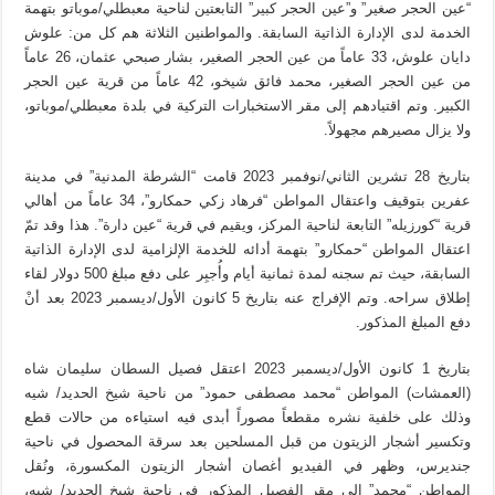
“عين الحجر صغير” و”عين الحجر كبير” التابعتين لناحية معبطلي/موباتو بتهمة
الخدمة لدى الإدارة الذاتية السابقة. والمواطنين الثلاثة هم كل من: علوش
دايان علوش، 33 عاماً من عين الحجر الصغير، بشار صبحي عثمان، 26 عاماً
من عين الحجر الصغير، محمد فائق شيخو، 42 عاماً من قرية عين الحجر
الكبير. وتم اقتيادهم إلى مقر الاستخبارات التركية في بلدة معبطلي/موباتو،
ولا يزال مصيرهم مجهولاً.
بتاريخ 28 تشرين الثاني/نوفمبر 2023 قامت “الشرطة المدنية” في مدينة
عفرين بتوقيف واعتقال المواطن “فرهاد زكي حمكارو”، 34 عاماً من أهالي
قرية “كورزيله” التابعة لناحية المركز، ويقيم في قرية “عين دارة”. هذا وقد تمّ
اعتقال المواطن “حمكارو” بتهمة أدائه للخدمة الإلزامية لدى الإدارة الذاتية
السابقة، حيث تم سجنه لمدة ثمانية أيام وأُجبِر على دفع مبلغ 500 دولار لقاء
إطلاق سراحه. وتم الإفراج عنه بتاريخ 5 كانون الأول/ديسمبر 2023 بعد أنْ
دفع المبلغ المذكور.
بتاريخ 1 كانون الأول/ديسمبر 2023 اعتقل فصيل السطان سليمان شاه
(العمشات) المواطن “محمد مصطفى حمود” من ناحية شيخ الحديد/ شيه
وذلك على خلفية نشره مقطعاً مصوراً أبدى فيه استياءه من حالات قطع
وتكسير أشجار الزيتون من قبل المسلحين بعد سرقة المحصول في ناحية
جنديرس، وظهر في الفيديو أغصان أشجار الزيتون المكسورة، ونُقل
المواطن “محمد” إلى مقر الفصيل المذكور في ناحية شيخ الحديد/ شيه،