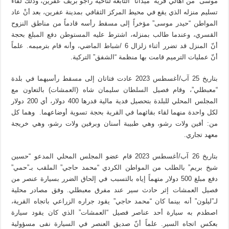
موسى” من أهالي قرية “ميدانا” التابعة لناحية راجو بريف عفرين، وذلك لقاء
تسليم منزله الذي يقع في محيط المركز الثقافي بمدينة عفرين، بعد أنْ عاد
المواطن “حيدر موسى” مؤخراً إلى مسقط رأسه قادماً من مناطق النزوح
القسري، وعندما طالب بمنزله، اشترط عليه المستوطن دفع المبلغ بحجة
أنّ المنزل قد تضرر أثناء زلزال 6 /شباط الماضي، وأنه قام بترميمه. علماً
أنّ عمليات الترميم قامت بها منظمة “الشفق” التركية.
بتاريخ 25 آب/أغسطس 2023 عادت فتاتان إلى مسقط رأسيهما في بلدة
“معبطلي”، وقام فصيل السلطان سليمان شاه (العمشات) بالتعاون مع
المجلس المحلي للبلدة بتحصيل فدية مالية قدرها 400 دولار، أي 200 دولار
لكل واحدة منهما لقاء بقائهما في القرية بحجة تسوية أوضاعهما. وهما كل
من: أفين ولات رشو، وهي طبيبة أسنان وبرفين ولات رشو، وهي خريجة
معهد تجاري.
بتاريخ 26 آب/أغسطس 2023 قام عضو المجلس المحلي المدعو “حسين
شيخ بريم” بالطلب من المواطن الكردي “محمد حاجي” الملقب بـ”حمي”
دفع مبلغ 500 دولار متهماً إياه بالتسبب في إلحاق الضرر بسيارة عنصر من
فصيل العمشات إثر حادث سير عند مفرق معبطلي. وفق مصادر محلية
لـ”ليلون” أنه بينما كان “محمد حاجي” يقود جراره الزراعي باتجاه القرية،
اصطدم به سيارة أحد عناصر فصيل “العمشات” الذي كان يقود سيارة
بعكس اتجاه السير. علماً أنّ صديق العنصر في السيارة نفى مسؤولية