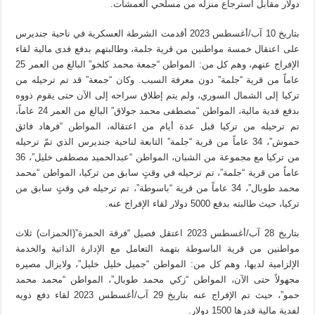
دولار مقابل استرجاع منزله من مسلحي العمشات.
بتاريخ 10 آب/أغسطس 2023 أقدمت الشرطة العسكرية في ناحية جنديرس
على اعتقال خمسة مواطنين من قرية جلمة، وطالبتهم بدفع فدى مالية لقاء
الإفراج عنهم، وهم كل من: المواطن “جمعة محمد كلخو” البالغ من العمر 25
عاماً من قرية “جلمة” دون معرفة السبب. وكان “جمعة” قد تم ترحيله من
تركيا إلى الشمال السوري، ولم يتم إطلاق سراحه إلى الآن حتى يقوم ذووه
بدفع فدية مالية، المواطن “مصطفى محمد جولاق” البالغ من العمر 24 عاماً،
تم ترحيله من تركيا قبل عدة أيام من اعتقاله، المواطن “فرهاد فائق
حموش”، 34 عاماً من قرية “جلمة” التابعة لناحية جنديرس الذي تمّ ترحيله
من تركيا مع مجموعة من الشبان، المواطن “عبدالحميد مصطفى خليل”، 36
عاماً من قرية “جلمة”، تم ترحيله في وقتٍ سابق من تركيا، المواطن “محمد
محمد طوبال”، 34 عاماً من قرية “باسوطة”، تم ترحيله في وقتٍ سابق من
تركيا، حيث طالبته بدفع 5000 دولار لقاء الإفراج عنه.
بتاريخ 28 آب/أغسطس 2023 اعتقل فصيل “فرقة الحمزة”(الحمزات) ثلاث
مواطنين من قرية الباسوطة بتهمة التعامل مع الإدارة الذاتية والخدمة
الإلزامية لديها، وهم كل من: المواطن “جميل خليل خليل”، ولايزال مصيره
مجهولاً حتى الآن، المواطن “زكي محمد طوبال”، المواطن “محمد محمد
حمو”، حيث تم الإفراج عنه بتاريخ 29 آب/أغسطس 2023 لقاء دفع ذويه
لفدية مالية قدرها 1500 دولار.