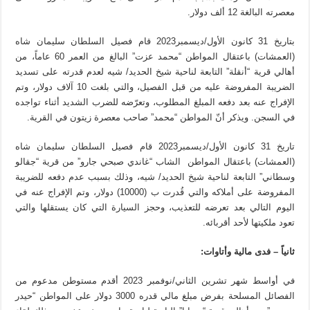
معصرته البالغة 12 ألف دولار.
بتاريخ 31 كانون الأول/ديسمبر2023 قام فصيل السلطان سليمان شاه
(العمشات) باعتقال المواطن “محمد عزت” البالغ من العمر 60 عاماً، من
أهالي قرية “أنقلة” التابعة لناحية شيخ الحديد/ شيه لعدم قدرته على تسديد
الضريبة المفروضة عليه من قبل الفصيل، والتي بلغت 10 آلاف دولار، وتم
الإفراج عنه بعد دفعه المبلغ المطلوب، وتعرّضه للضرب الشديد أثناء تواجده
في السجن. ويذكر أنّ المواطن “محمد” صاحب معصرة زيتون في القرية.
تاريخ 31 كانون الأول/ديسمبر2023 قام فصيل السلطان سليمان شاه
(العمشات) باعتقال المواطن الشاب “غاندي صبحي جارو” من قرية “جقالو
وسطاني” التابعة لناحية شيخ الحديد/ شيه، وذلك بسبب عدم دفعه للضريبة
المفروضة على أملاكه والتي قُدرت ب (10000) دولار، وتم الإفراج عنه في
اليوم التالي بعد تعرضه للتعذيب، وحجز السيارة التي كان يستقلها والتي
تعود ملكيتها لأحد أقربائه.
ثانياً – فدى مالية وأتاوات:
في أواسط شهر تشرين الثاني/نوفمبر 2023 أقدم مستوطن مدعوم من
الفصائل المسلحة بفرض مبلغ مالي قدره 3000 دولار على المواطن “حيدر