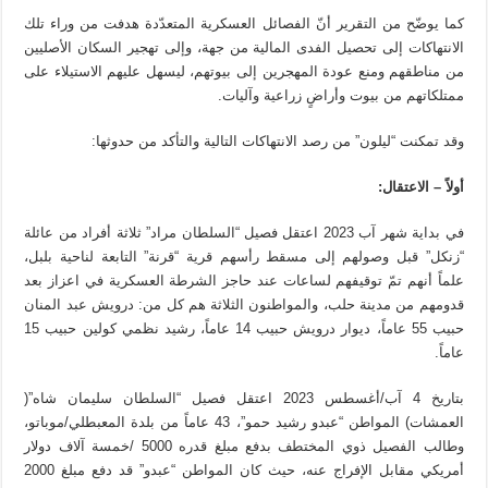
كما يوضّح من التقرير أنّ الفصائل العسكرية المتعدّدة هدفت من وراء تلك
الانتهاكات إلى تحصيل الفدى المالية من جهة، وإلى تهجير السكان الأصليين
من مناطقهم ومنع عودة المهجرين إلى بيوتهم، ليسهل عليهم الاستيلاء على
ممتلكاتهم من بيوت وأراضٍ زراعية وآليات.
وقد تمكنت “ليلون” من رصد الانتهاكات التالية والتأكد من حدوثها:
أولاً – الاعتقال:
في بداية شهر آب 2023 اعتقل فصيل “السلطان مراد” ثلاثة أفراد من عائلة
“زنكل” قبل وصولهم إلى مسقط رأسهم قرية “قرنة” التابعة لناحية بلبل،
علماً أنهم تمّ توقيفهم لساعات عند حاجز الشرطة العسكرية في اعزاز بعد
قدومهم من مدينة حلب، والمواطنون الثلاثة هم كل من: درويش عبد المنان
حبيب 55 عاماً، ديوار درويش حبيب 14 عاماً، رشيد نظمي كولين حبيب 15
عاماً.
بتاريخ 4 آب/أغسطس 2023 اعتقل فصيل “السلطان سليمان شاه”(
العمشات) المواطن “عبدو رشيد حمو”، 43 عاماً من بلدة المعبطلي/موباتو،
وطالب الفصيل ذوي المختطف بدفع مبلغ قدره 5000 /خمسة آلاف دولار
أمريكي مقابل الإفراج عنه، حيث كان المواطن “عبدو” قد دفع مبلغ 2000