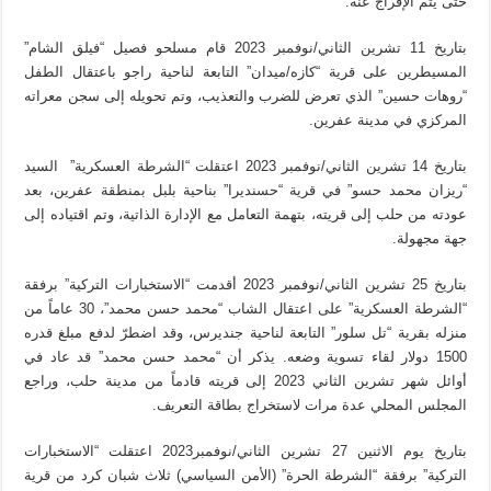
حتى يتم الإفراج عنه.
بتاريخ 11 تشرين الثاني/نوفمبر 2023 قام مسلحو فصيل “فيلق الشام”
المسيطرين على قرية “كازه/ميدان” التابعة لناحية راجو باعتقال الطفل
“روهات حسين” الذي تعرض للضرب والتعذيب، وتم تحويله إلى سجن معراته
المركزي في مدينة عفرين.
بتاريخ 14 تشرين الثاني/نوفمبر 2023 اعتقلت “الشرطة العسكرية” السيد
“ريزان محمد حسو” في قرية “حسنديرا” بناحية بلبل بمنطقة عفرين، بعد
عودته من حلب إلى قريته، بتهمة التعامل مع الإدارة الذاتية، وتم اقتياده إلى
جهة مجهولة.
بتاريخ 25 تشرين الثاني/نوفمبر 2023 أقدمت “الاستخبارات التركية” برفقة
“الشرطة العسكرية” على اعتقال الشاب “محمد حسن محمد”، 30 عاماً من
منزله بقرية “تل سلور” التابعة لناحية جنديرس، وقد اضطرّ لدفع مبلغ قدره
1500 دولار لقاء تسوية وضعه. يذكر أن “محمد حسن محمد” قد عاد في
أوائل شهر تشرين الثاني 2023 إلى قريته قادماً من مدينة حلب، وراجع
المجلس المحلي عدة مرات لاستخراج بطاقة التعريف.
بتاريخ يوم الاثنين 27 تشرين الثاني/نوفمبر2023 اعتقلت “الاستخبارات
التركية” برفقة “الشرطة الحرة” (الأمن السياسي) ثلاث شبان كرد من قرية