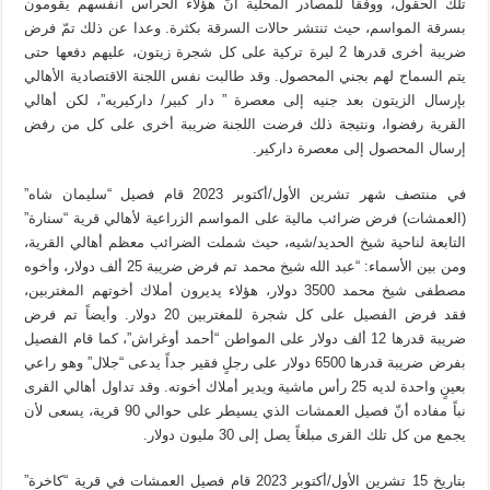
تلك الحقول، ووفقاً للمصادر المحلية أنّ هؤلاء الحراس أنفسهم يقومون
بسرقة المواسم، حيث تنتشر حالات السرقة بكثرة. وعدا عن ذلك تمّ فرض
ضريبة أخرى قدرها 2 ليرة تركية على كل شجرة زيتون، عليهم دفعها حتى
يتم السماح لهم بجني المحصول. وقد طالبت نفس اللجنة الاقتصادية الأهالي
بإرسال الزيتون بعد جنيه إلى معصرة ” دار كبير/ داركيريه”، لكن أهالي
القرية رفضوا، ونتيجة ذلك فرضت اللجنة ضريبة أخرى على كل من رفض
إرسال المحصول إلى معصرة داركير.
في منتصف شهر تشرين الأول/أكتوبر 2023 قام فصيل “سليمان شاه”
(العمشات) فرض ضرائب مالية على المواسم الزراعية لأهالي قرية “سنارة”
التابعة لناحية شيخ الحديد/شيه، حيث شملت الضرائب معظم أهالي القرية،
ومن بين الأسماء: “عبد الله شيخ محمد تم فرض ضريبة 25 ألف دولار، وأخوه
مصطفى شيخ محمد 3500 دولار، هؤلاء يديرون أملاك أخوتهم المغتربين،
فقد فرض الفصيل على كل شجرة للمغتربين 20 دولار. وأيضاً تم فرض
ضريبة قدرها 12 ألف دولار على المواطن “أحمد أوغراش”، كما قام الفصيل
بفرض ضريبة قدرها 6500 دولار على رجلٍ فقير جداً يدعى “جلال” وهو راعي
بعينٍ واحدة لديه 25 رأس ماشية ويدير أملاك أخوته. وقد تداول أهالي القرى
نباً مفاده أنّ فصيل العمشات الذي يسيطر على حوالي 90 قرية، يسعى لأن
يجمع من كل تلك القرى مبلغاً يصل إلى 30 مليون دولار.
بتاريخ 15 تشرين الأول/أكتوبر 2023 قام فصيل العمشات في قرية “كاخرة”