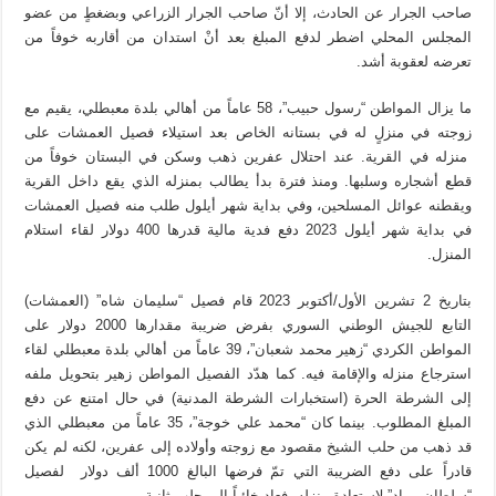
صاحب الجرار عن الحادث، إلا أنّ صاحب الجرار الزراعي وبضغطٍ من عضو
المجلس المحلي اضطر لدفع المبلغ بعد أنْ استدان من أقاربه خوفاً من
تعرضه لعقوبة أشد.
ما يزال المواطن “رسول حبيب”، 58 عاماً من أهالي بلدة معبطلي، يقيم مع
زوجته في منزلٍ له في بستانه الخاص بعد استيلاء فصيل العمشات على
منزله في القرية. عند احتلال عفرين ذهب وسكن في البستان خوفاً من
قطع أشجاره وسلبها. ومنذ فترة بدأ يطالب بمنزله الذي يقع داخل القرية
ويقطنه عوائل المسلحين، وفي بداية شهر أيلول طلب منه فصيل العمشات
في بداية شهر أيلول 2023 دفع فدية مالية قدرها 400 دولار لقاء استلام
المنزل.
بتاريخ 2 تشرين الأول/أكتوبر 2023 قام فصيل “سليمان شاه” (العمشات)
التابع للجيش الوطني السوري بفرض ضريبة مقدارها 2000 دولار على
المواطن الكردي “زهير محمد شعبان”، 39 عاماً من أهالي بلدة معبطلي لقاء
استرجاع منزله والإقامة فيه. كما هدّد الفصيل المواطن زهير بتحويل ملفه
إلى الشرطة الحرة (استخبارات الشرطة المدنية) في حال امتنع عن دفع
المبلغ المطلوب. بينما كان “محمد علي خوجة”، 35 عاماً من معبطلي الذي
قد ذهب من حلب الشيخ مقصود مع زوجته وأولاده إلى عفرين، لكنه لم يكن
قادراً على دفع الضريبة التي تمّ فرضها البالغ 1000 ألف دولار لفصيل
“سلطان مراد” لاستعادة منزله، فعاد خائباً إلى حلب ثانية.