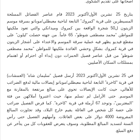
أصحابها على تقديم الشكوى.
بتاريخ 25 تشرين الأول/أكتوبر 2023 قام عناصر الفصائل المسلحة
المسيطرين على قرية “كمروك” التابعة لناحية معبطلي/موباتو بسرقة موسم
الزيتون ل50 شجرة الواقعة بين كمروك وميدانكي والتي تعود ملكيتها
للمواطن “محمد مصطفى شوطو”، 65 عاماً. من جهته حصلت “ليلون” على
مقطع فيديو يظهر فيه عملية سرقة الموسم والاعتداء على أشجار الزيتون
في قرية كمروك بشكلٍ وحشي العائدة ملكيتها للمواطن “محمد مصطفى
شوطو” من قبل عناصر فصيل الحمزات دون إبداء أي احترام أو اهتمام
بممتلكات السكان الأصليين.
في 25 تشرين الأول/أكتوبر 2023 أرسل فصيل “سليمان شاه” (العمشات)
في قرية “كاخرة” التابعة لناحية معبطلي/موباتو إيصالات مالية لدفع الضرائب
للأهالي، حيث كانت الإيصالات تحوي على مبالغ مرتفعة بالمقارنة مع
الموسم. حتى الأرامل لم تسلم منها، حيث اعتبروا أملاكهن من فئة
“المغتربين”، وتوجد 67 أرملة في قرية “كاخرة”. كما فرض الفصيل ضرائب
على حصة كل شخص في العائلة يقيم خارج البلاد، وقد تجاوزت المبالغ
المفروضة 4000 دولار على بعض العائلات. وأمهلهم الفصيل حتى رأس
السنة لتسديد المبالغ المطلوبة، وسوف يتعرض للعقوبات كل من يتأخر عن
دفع المبلغ.