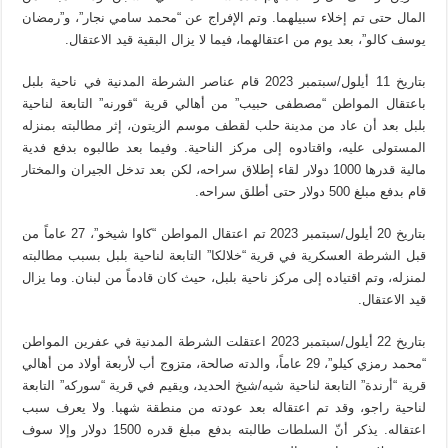
المال حتى تم إخلاء سبيلهما. وتم الإفراج عن “محمد سامي نجار”، و”رمضان
يوسف كالو”، بعد يوم من اعتقالهما، فيما لا يزال البقية قيد الاعتقال.
بتاريخ 11 أيلول/سبتمبر 2023 قام عناصر الشرطة المدنية في ناحية بلبل
باعتقال المواطن “مصطفى حبيب” من أهالي قرية “قورنه” التابعة لناحية
بلبل بعد أن عاد من مدينة حلب لقطف موسم الزيتون، إثر مطالبته بمنزله
المستولى عليه، واقتادوه إلى مركز الناحية. وفيما بعد طالبوه بدفع فدية
مالية قدرها 1000 دولار لقاء إطلاق سراحه، لكن بعد تدخل الجيران والمختار
قام بدفع مبلغ 500 دولار حتى أطلق سراحه.
بتاريخ 20 أيلول/سبتمبر 2023 تم اعتقال المواطن “كاوا شيخو”، 27 عاماً من
قبل الشرطة العسكرية في قرية “خلالكا” التابعة لناحية بلبل بسبب مطالبته
لمنزله، وتم اقتياده إلى مركز ناحية بلبل، حيث كان قادماً من لبنان. وما يزال
قيد الاعتقال.
بتاريخ 22 أيلول/سبتمبر 2023 اعتقلت الشرطة المدنية في عفرين المواطن
“محمد رمزي كيلو”، 29 عاماً، والدته صالحة، متزوج أب لأربعة أولاد من أهالي
قرية “أرندة” التابعة لناحية شيه/شيخ الحديد، ويقيم في قرية “سوركه” التابعة
لناحية راجو، وقد تم اعتقاله بعد عودته من منطقة شهبا. ولا يعرف سبب
اعتقاله. يذكر أنّ السلطات طالبته بدفع مبلغ قدره 1500 دولار وإلا سوف