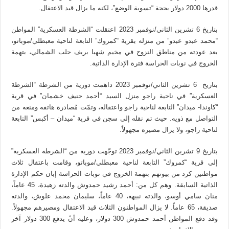
قدرها 2000 دولار بحجة “تسوية الوضع”، لكنه ما يزال قيد الاعتقال.
بتاريخ 6 تشرين الثاني/نوفمبر 2023 اعتقلت “الشرطة العسكرية” المواطن
“محمد عبدو عبدو” من منزله بقرية “كمروك” التابعة لناحية معبطلي/موباتو،
بعد عودته من مناطق النزوح في مخيم شهبا بريف حلب الشمالي، بتهمة
الخروج في نوبات الحراسة فترة الإدارة الذاتية.
بتاريخ 6 تشرين الثاني/نوفمبر 2023 داهمت دورية من الشرطة “الشرطة
العسكرية” في ناحية راجو منزل السيد “أحمد حنيف خشمان” في قرية
“كاوندا- ميدان” التابعة لناحية راجو واعتقاله، وتمّت مُصادرة هاتفه ومنعه من
التواصل مع ذويه. حيث تم نقله إلى سجن في قرية “ميدان – أكبس” التابعة
لناحية راجو، ولا يزال مصيره مجهولاً.
بتاريخ 9 تشرين الثاني/نوفمبر 2023 توجّهت دورية من “الشرطة العسكرية”
إلى قرية “كمروك” التابعة لناحية معبطلي/موباتو، وقامت باعتقال ثلاث
مواطنين كرد من بيوتهم بتهمة الخروج في نوبات الحراسة إبان حكم الإدارة
الذاتية السابقة. وهم كل من: أحمد رشيد حمدوش والدته زهيدة، 45 عاماً،
منان سامي أوسو، والدته نبيهة، 40 عاماً، سليمان محمد علوش، والدته
صديقة، 65 عاماً. لا يزال المواطنون الثلاث قيد الاعتقال ومصيرهم مجهولاً.
وقد دفع المواطن أحمد حمدوش 300 دولار، وعليه أنْ يدفع 300 دولار آخر