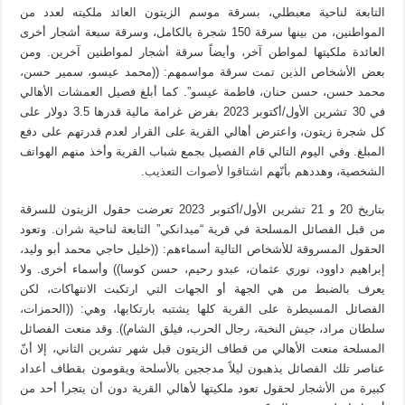
التابعة لناحية معبطلي، بسرقة موسم الزيتون العائد ملكيته لعدد من
المواطنين، من بينها سرقة 150 شجرة بالكامل، وسرقة سبعة أشجار أخرى
العائدة ملكيتها لمواطن آخر، وأيضاً سرقة أشجار لمواطنين آخرين. ومن
بعض الأشخاص الذين تمت سرقة مواسمهم: ((محمد عيسو، سمير حسن،
محمد حسن، حسن حنان، فاطمة عيسو”. كما أبلغ فصيل العمشات الأهالي
في 30 تشرين الأول/أكتوبر 2023 بفرض غرامة مالية قدرها 3.5 دولار على
كل شجرة زيتون، واعترض أهالي القرية على القرار لعدم قدرتهم على دفع
المبلغ. وفي اليوم التالي قام الفصيل بجمع شباب القرية وأخذ منهم الهواتف
الشخصية، وهددهم بأنّهم
اشتاقوا لأصوات التعذيب
.
بتاريخ 20 و 21 تشرين الأول/أكتوبر 2023 تعرضت حقول الزيتون للسرقة
من قبل الفصائل المسلحة في قرية “ميدانكي” التابعة لناحية شران. وتعود
الحقول المسروقة للأشخاص التالية أسماءهم: ((خليل حاجي محمد أبو وليد،
إبراهيم داوود، نوري عثمان، عبدو رحيم، حسن كوسا)) وأسماء أخرى. ولا
يعرف بالضبط من هي الجهة أو الجهات التي ارتكبت الانتهاكات، لكن
الفصائل المسيطرة على القرية كلها يشتبه بارتكابها، وهي: ((الحمزات،
سلطان مراد، جيش النخبة، رجال الحرب، فيلق الشام)). وقد منعت الفصائل
المسلحة منعت الأهالي من قطاف الزيتون قبل شهر تشرين الثاني، إلا أنّ
عناصر تلك الفصائل يذهبون ليلاً مدججين بالأسلحة ويقومون بقطاف أعداد
كبيرة من الأشجار لحقول تعود ملكيتها لأهالي القرية دون أن يتجرأ أحد من