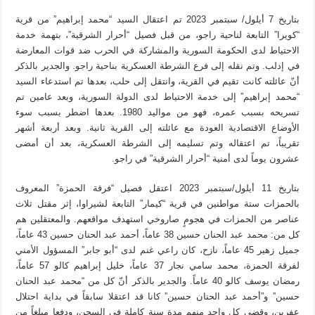
بتاريخ 7 أيلول/ سبتمبر 2023 تم اعتقال السيد “محمد إبراهيم” من قرية
“كويرا” التابعة لناحية راجو، من قبل فصيل “أحرار الشرقية”، بتهمة خدمة
الاحتياط لدى الحكومة السورية والمشاركة في الحرب ضد قوات المعارضة
في إدلب. وتم نقله إلى فرع الشرطة العسكرية بناحية راجو. والجدير بالذكر
أنّ عائلته كانت تقيم في القرية، وانتقل إلى حلب، بعدها تم استدعاء السيد
“محمد إبراهيم” إلى خدمة الاحتياط لدى الدولة السورية، وبعد عامين تم
تسريحه بسبب عمره، فهو من مواليد 1980. بعدها اضطر بسبب سوء
الأوضاع الاقتصادية العودة مع عائلته إلى القرية ثانية. وبعد أربعة أشهر
تقريباً، تم اعتقاله وتم تسليمه إلى الشرطة العسكرية، بعد أن أمضى
عشرون يوماً لدى أمنية “أحرار الشرقية” في راجو.
بتاريخ 11 أيلول/سبتمبر 2023 اعتقل فصيل “فرقة الحمزة” المعروف
بالحمزات ستة مواطنين في قرية “كيمار” التابعة لشيراوا، إثر مقتل ثلاث
عناصر من الحمزات في هجومٍ صاروخي استهدف مواقعهم. والمعتقلين هم
كل من: محمد عبد الحنان حسين 38 عاماً، أحمد عبد الحنان حسين 43 عاماً،
جميل زهير 45 عاماً، نازح، كان راعي غنم لدى “أبو جابر” المسؤول الأمني
لفرقة الحمزة، محمد سامي نجار 37 عاماً، خليل إبراهيم كالو 57 عاماً،
رمضان يوسف كالو 40 عاماً. والجدير بالذكر أنّ كل من “محمد عبد الحنان
حسين” و”أحمد عبد الحنان حسين” كانا قد اعتقلا سابقاً في بداية احتلال
عفرين، وقضى كل واحد منهم مدة سنة كاملة في السجن، ودفعا مبلغاً من