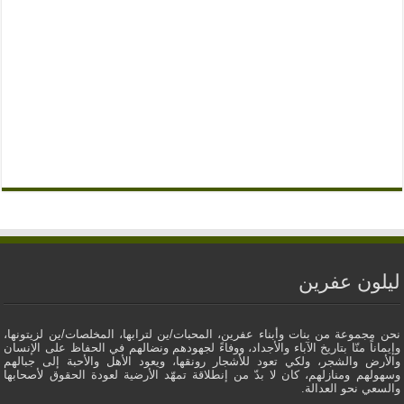
ليلون عفرين
نحن مجموعة من بنات وأبناء عفرين، المحبات/ين لترابها، المخلصات/ين لزيتونها،
وإيماناً منّا بتاريخ الآباء والأجداد، ووفاءً لجهودهم ونضالهم في الحفاظ على الإنسان
والأرض والشجر، ولكي تعود للأشجار رونقها، ويعود الأهل والأحبة إلى جبالهم
وسهولهم ومنازلهم، كان لا بدّ من إنطلاقة تمهّد الأرضية لعودة الحقوق لأصحابها
والسعي نحو العدالة.