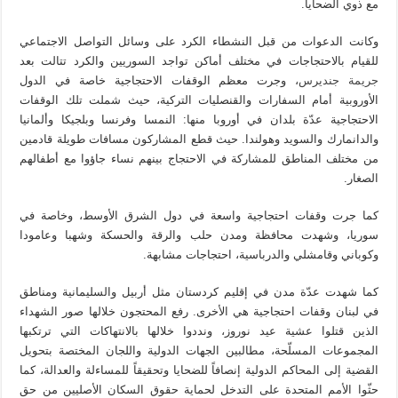
مع ذوي الضحايا.
وكانت الدعوات من قبل النشطاء الكرد على وسائل التواصل الاجتماعي
للقيام بالاحتجاجات في مختلف أماكن تواجد السوريين والكرد تتالت بعد
جريمة جنديرس
، وجرت معظم الوقفات الاحتجاجية خاصة في الدول
الأوروبية أمام السفارات والقنصليات التركية، حيث شملت تلك الوقفات
الاحتجاجية عدّة بلدان في أوروبا منها: النمسا وفرنسا وبلجيكا وألمانيا
والدانمارك والسويد وهولندا. حيث قطع المشاركون مسافات طويلة قادمين
من مختلف المناطق للمشاركة في الاحتجاج بينهم نساء جاؤوا مع أطفالهم
الصغار.
كما جرت وقفات احتجاجية واسعة في دول الشرق الأوسط، وخاصة في
سوريا، وشهدت محافظة ومدن حلب والرقة والحسكة وشهبا وعامودا
وكوباني وقامشلي والدرباسية، احتجاجات مشابهة.
كما شهدت عدّة مدن في إقليم كردستان مثل أربيل والسليمانية ومناطق
في لبنان وقفات احتجاجية هي الأخرى. رفع المحتجون خلالها صور الشهداء
الذين قتلوا عشية عيد نوروز، ونددوا خلالها بالانتهاكات التي ترتكبها
المجموعات المسلّحة، مطالبين الجهات الدولية واللجان المختصة بتحويل
القضية إلى المحاكم الدولية إنصافاً للضحايا وتحقيقاً للمساءلة والعدالة، كما
حثّوا الأمم المتحدة على التدخل لحماية حقوق السكان الأصليين من حق