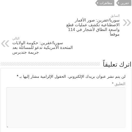
عفرين
مظاهرات
السابق
سوريا/عفرين: صور الأقمار
الاصطناعية تكشف عمليات قطع
واسعة النطاق لأشجار في 114
موقعاً
التالي
سوريا/عفرين: حكومة الولايات
المتحدة الأمريكية تدعو للمسائلة بعد
جريمة جنديرس
اترك تعليقاً
لن يتم نشر عنوان بريدك الإلكتروني.
الحقول الإلزامية مشار إليها بـ
*
التعليق
*