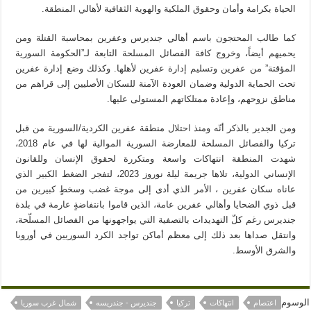
الحياة بكرامة وأمان وحقوق الملكية والهوية الثقافية لأهالي المنطقة.
كما طالب المحتجون باسم أهالي جنديرس وعفرين بمحاسبة القتلة ومن
يحميهم أيضاً، وخروج كافة الفصائل المسلحة التابعة لـ”الحكومة السورية
المؤقتة” من عفرين وتسليم إدارة عفرين لأهلها. وكذلك وضع إدارة عفرين
تحت الحماية الدولية وضمان العودة الآمنة للسكان الأصليين إلى قراهم من
مناطق نزوحهم، وإعادة ممتلكاتهم المستولى عليها.
ومن الجدير بالذكر أنّه ومنذ
احتلال
منطقة عفرين الكردية/السورية من قبل
تركيا والفصائل المسلحة للمعارضة السورية الموالية لها في عام 2018،
شهدت المنطقة انتهاكات واسعة ومتكررة لحقوق الإنسان وللقانون
الإنساني الدولية، تلاها جريمة ليلة نوروز 2023، لتفجر الضغط الكبير الذي
عاناه سكان عفرين ، الأمر الذي أدى إلى موجة غضب وسخطٍ كبيرين من
قبل ذوي الضحايا وأهالي عفرين عامة، الذين قاموا بانتفاضةٍ عارمة في بلدة
جنديرس رغم كلّ التهديدات بالتصفية التي يواجهونها من الفصائل المسلّحة،
وانتقل صداها بعد ذلك إلى معظم أماكن تواجد الكرد السوريين في أوروبا
والشرق الأوسط.
الوسوم
اعتصام
انتهاكات
تركيا
جنديرس - جندريسه
شمال غرب سوريا