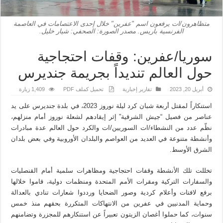
متظاهرون/ات يرفعون اسم "عفرين" خلال إحدى الاعتصامات في العاصمة
الفرنسية باريس. مصدر الصورة: الصحفي: شيار خليل.
سوريا/عفرين: وقفات احتجاجية
حول العالم تنديداً بجريمة جنديرس
أبريل 20, 2023
تقارير إخبارية
تحميل كملف PDF
1,409 زيارة
استنكاراً لمقتل أربعة شبان كرد ليلة نوروز 2023، في بلدة جنديرس على يد
عناصر من فصيل “جيش الشرقية” إثر إيقادهم لشعلة نوروز أمام منزلهم،
نظّم عدد من النشطاء/ات السوريين/ات والكرد حول العالم عدة مبادرات
وأنشطة متنوعة في العديد من العواصم والبلدان الأوروبية وفي بعض بلدان
الشرق الأوسط.
تخللت تلك الأنشطة وقفات احتجاجية ومظاهرات سلمية أمام القنصليات
والسفارات التركية ومقرات الأمم المتحدة ومنظمات دولية، قاموا خلالها
برفع لافتات وأعلام كردية وصور الضحايا ورددوا شعارات تنادي بالعدالة
وحماية المدنيين في عفرين من الانتهاكات المتكررة بحقهم منذ خمس
سنوات، كما حملوا أغصان الزيتون تعبيراً عن استنكارهم للمجزرة وتضامنهم