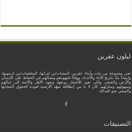
ليلون عفرين
نحن مجموعة من بنات وأبناء عفرين، المحبات/ين لترابها، المخلصات/ين لزيتونها،
وإيماناً منّا بتاريخ الآباء والأجداد، ووفاءً لجهودهم ونضالهم في الحفاظ على الإنسان
والأرض والشجر، ولكي تعود للأشجار رونقها، ويعود الأهل والأحبة إلى جبالهم
وسهولهم ومنازلهم، كان لا بدّ من إنطلاقة تمهّد الأرضية لعودة الحقوق لأصحابها
والسعي نحو العدالة.
التصنيفات