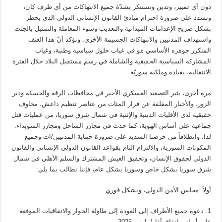
دون أي تمييز، وتدين وتستنكر بشدّة جميع الانتهاكات من أي طرف كان،
وتشدد على ضرورة احترام مبادئ القانون الإنساني الدولي الذي يحظر
بشكل صريح الإعدامات الميدانية والتعذيب وسوء المعاملة والتمثيل بالجثث
واستهداف المدنيين والانتهاكات الجسيمة الأخرى. وتؤكد أنّ هذا العنف
المتكرر جوهره الأساسي هو في غياب حلول سياسية وطنية، وغياب
المشاركة السياسية الحقيقية والشاملة في رسم مستقبل البلاد خلال الفترة
الانتقالية، بقيادة وملكية سوريّة.
مرة أخرى، يثير التصعيد العسكري الأخير في محافظات الرقة والحسكة ودير
الزور، والأخبار المقلقة عن فرار المئات من عناصر تنظيم داعش، مخاوف
حقيقية لدى الأقليات الدينية والإثنية في شمال شرق سوريا، من عمليات قتل
جماعية على أساس الهوية، كما حدث في مجازر الساحل ومجازر السويداء.
لذا، وانطلاقاً من حرصنا الشديد على ضرورة حماية المدنيين/ات وجميع
المكونات السورية، والالتزام التام بقواعد القانون الدولي الإنساني والقانون
الدولي لحقوق الإنسان، وتحقيق العيش المشترك والسلم الأهلي في شمال
شرق سوريا بشكل خاص وسوريا بشكل عام، فإننا نطالب بما يلي:
أولاً: مجلس الأمن الدولي، وبشكل فوري:
1. دعوة جميع الأطراف إلى العودة إلى طاولة الحوار والاتفاقيات الموقعة
على أساس اتفاق آذار/مارس 2025.