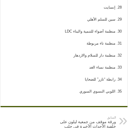
28. إنسايت
29. سين للسلم الأهلي
30. منظمة أضواء للتنمية والبناء LDC
31. منظمة تاء مربوطة
32. منظمة دار للسلام والازدهار
33. منظمة نساء الغد
34. رابطة “تازر” للضحايا
35. اللوبي النسوي السوري
السابق
ورقة موقف من جمعية ليلون على
خلفية الأحداث الأخيرة في حلب