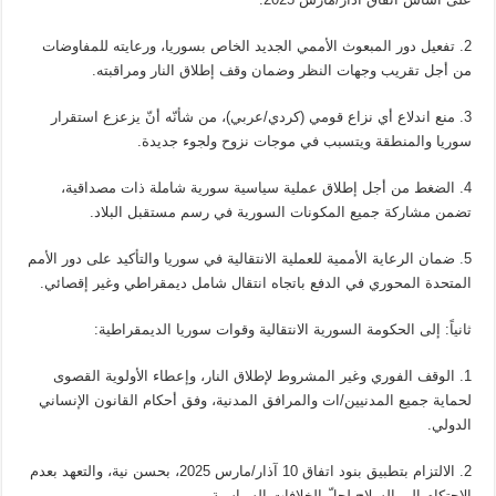
2. تفعيل دور المبعوث الأممي الجديد الخاص بسوريا، ورعايته للمفاوضات
من أجل تقريب وجهات النظر وضمان وقف إطلاق النار ومراقبته.
3. منع اندلاع أي نزاع قومي (كردي/عربي)، من شأنّه أنّ يزعزع استقرار
سوريا والمنطقة ويتسبب في موجات نزوح ولجوء جديدة.
4. الضغط من أجل إطلاق عملية سياسية سورية شاملة ذات مصداقية،
تضمن مشاركة جميع المكونات السورية في رسم مستقبل البلاد.
5. ضمان الرعاية الأممية للعملية الانتقالية في سوريا والتأكيد على دور الأمم
المتحدة المحوري في الدفع باتجاه انتقال شامل ديمقراطي وغير إقصائي.
ثانياً: إلى الحكومة السورية الانتقالية وقوات سوريا الديمقراطية:
1. الوقف الفوري وغير المشروط لإطلاق النار، وإعطاء الأولوية القصوى
لحماية جميع المدنيين/ات والمرافق المدنية، وفق أحكام القانون الإنساني
الدولي.
2. الالتزام بتطبيق بنود اتفاق 10 آذار/مارس 2025، بحسن نية، والتعهد بعدم
الاحتكام إلى السلاح لحلّ الخلافات السياسية.