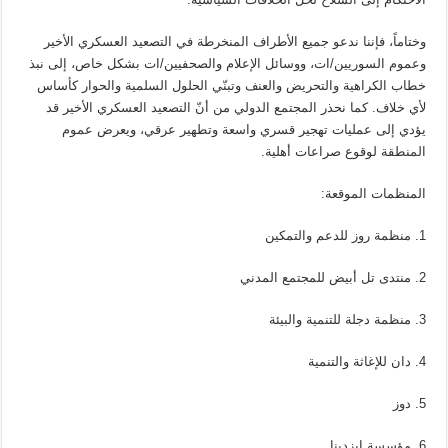
وختاماً، فإننا ندعو جميع الأطراف المنخرطة في التصعيد العسكري الأخير
وعموم السوريين/ات، ووسائل الإعلام والصحفيين/ات بشكل خاص، إلى نبذ
خطاب الكراهية والتحريض والعنف وتبنّي الحلول السلمية والحوار كأساس
لأي خلاف. كما نحذر المجتمع الدولي من أنّ التصعيد العسكري الأخير قد
يؤدي إلى عمليات تهجير قسري واسعة وتطهير عرقي، ويعرض عموم
المنطقة لوقوع صراعات أهلية.
المنظمات الموقعة:
1. منظمة روز للدعم والتمكين
2. منتدى تل أبيض للمجتمع المدني
3. منظمة دجلة للتنمية والبيئة
4. دان للإغاثة والتنمية
5. دوز
6. مؤسسة ايزدينا