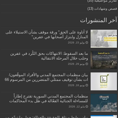
تقارير مواضيعية
(10)
قصص وشهادات
(13)
آخر المنشورات
لا أتاوة على الحق” ورقة موقف بشأن الاستيلاء على
المنازل وابتزاز أصحابها في عفرين”
يوليو 15, 2026
ما بعد السقوط: الانتهاكات بحق الكُرد في عفرين
وحلب خلال المرحلة الانتقالية
يونيو 29, 2026
بيان منظمات المجتمع المدني والأفراد الموقّعون/
ات بشأن توقيف ممثلي المتضررين من المرسوم 66
يونيو 16, 2026
منظمات المجتمع المدني السورية تقترح إطاراً
للمساءلة الجنائية الفعّالة في ظل بدء المحاكمات
مايو 12, 2026
بيان روابط ميثاق الحقيقة والعدالة: حول ما تبدّى من