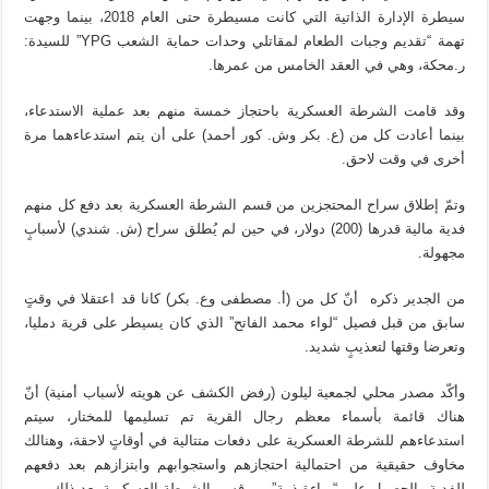
سيطرة الإدارة الذاتية التي كانت مسيطرة حتى العام 2018، بينما وجهت
تهمة “تقديم وجبات الطعام لمقاتلي وحدات حماية الشعب YPG” للسيدة:
ر.محكة، وهي في العقد الخامس من عمرها.
وقد قامت الشرطة العسكرية باحتجاز خمسة منهم بعد عملية الاستدعاء،
بينما أعادت كل من (ع. بكر وش. كور أحمد) على أن يتم استدعاءهما مرة
أخرى في وقت لاحق.
وتمّ إطلاق سراح المحتجزين من قسم الشرطة العسكرية بعد دفع كل منهم
فدية مالية قدرها (200) دولار، في حين لم يُطلق سراح (ش. شندي) لأسبابٍ
مجهولة.
من الجدير ذكره أنّ كل من (أ. مصطفى وع. بكر) كانا قد اعتقلا في وقتٍ
سابق من قبل فصيل “لواء محمد الفاتح” الذي كان يسيطر على قرية دمليا،
وتعرضا وقتها لتعذيبٍ شديد.
وأكّد مصدر محلي لجمعية ليلون (رفض الكشف عن هويته لأسباب أمنية) أنّ
هناك قائمة بأسماء معظم رجال القرية تم تسليمها للمختار، سيتم
استدعاءهم للشرطة العسكرية على دفعات متتالية في أوقاتٍ لاحقة، وهنالك
مخاوف حقيقية من احتمالية احتجازهم واستجوابهم وابتزازهم بعد دفعهم
للفدية والحصول على “براءة ذمة” من قسم الشرطة العسكرية بعد ذلك.