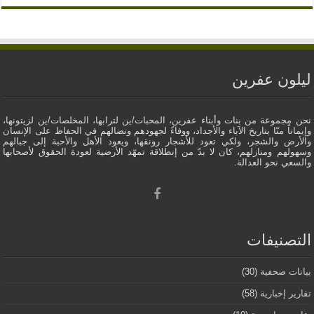
ليلون عفرين
نحن مجموعة من بنات وأبناء عفرين، المحبات/ين لترابها، المخلصات/ين لزيتونها،
وإيماناً منّا بتاريخ الآباء والأجداد، ووفاءً لجهودهم ونضالهم في الحفاظ على الإنسان
والأرض والشجر، ولكي تعود للأشجار رونقها، ويعود الأهل والأحبة إلى جبالهم
وسهولهم ومنازلهم، كان لا بدّ من إنطلاقة تمهّد الأرضية لعودة الحقوق لأصحابها
والسعي نحو العدالة.
التصنيفات
بيانات صحفية
(30)
تقارير إخبارية
(58)