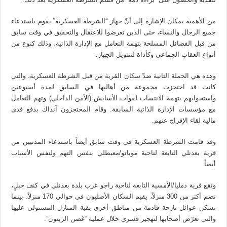
من الأهمية بمكان الإشارة إلى أنّ جهاز “الشرطة العسكرية” يقوم باستدعاء
جميع الرجال والنساء، حتى الذين تعرضوا للاعتقال والتحقيق في وقت سابق
من قبل الفصائل المسلحة بتهمة التعامل مع الإدارة الذاتية، وذلك كنوع من
أنواع العقاب الجماعي وكأداة لتمويل الجهاز.
وهذه هي الحملة الثانية ضدّ سكان القرية من قبل الشرطة العسكرية، والتي
كانت قد احتجزت مجموعة من أهاليها في السابق لمدة أسبوعين
واستجوابهم بتهمة الانتساب لقوات الأسايش (الأمن الداخلي) وتهم التعامل
مع مؤسسات الإدارة الذاتية السابقة. وقام المحتجزون آنذاك بدفع فدى
مالية لقاء الإفراج عنهم.
وقد قامت الشرطة العسكرية في وقت سابق أيضاً باستدعاء المدنيين من
قرية بعدنلي التابعة لناحية موباتو/معبطلي بنفس التهم ولنفس الأسباب
أيضاً.
وتقع قرية دمليا/الأمسية التابعة لناحية راجو غرب بلدة بعدنلي في كنف جبلٍ،
تضم أكثر من 300 منزلاً، يقيم السكان الأصليون في حوالي 170 منزلاً، بينما
تسكن عوائل نازحة قادمة من مناطق أخرى بقية المنازل المستولى عليها
والتي تعرّض أصحابها لتهجير قسري خلال عملية “غصن الزيتون”.