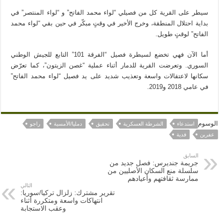
سيطر على القرية كل من فصيلي “لواء محمد الفاتح” و “لواء المنتصر” في
بداية احتلال المنطقة، وخرج الأخير في وقتٍ مبكّر في حين بقي “لواء محمد
الفاتح” لوقتٍ طويل.
أما الآن فهي تخضع لسيطرة فصيل “الفرقة 101” التابع للجيش الوطني
السوري. وتعرضت القرية للدمار أثناء عملية “غصن الزيتون”، كما تعرّض
سكانها لاعتقالات واسعة وتعذيب شديد على يد فصيل “لواء محمد الفاتح”
في عامي 2018 و2019.
الوسوم
استدعاء
الشرطة العسكرية
تحقيق
دمليا/الأمسية
راجو
عفرين
فدية
السابق
جريمة جنديرس: فصل جديد من
سلسلة منع السكان الأصليين من
ممارسة ثقافتهم وأعيادهم
التالي
تقرير مشترك: زلزال تركيا/سوريا:
انتهاكات واسعة ومتكررة أثناء
وعقب الاستجابة