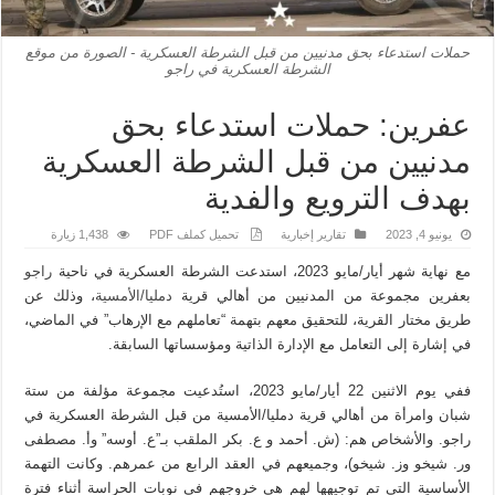
حملات استدعاء بحق مدنيين من قبل الشرطة العسكرية - الصورة من موقع
الشرطة العسكرية في راجو
عفرين: حملات استدعاء بحق
مدنيين من قبل الشرطة العسكرية
بهدف الترويع والفدية
يونيو 4, 2023
تقارير إخبارية
تحميل كملف PDF
1,438 زيارة
مع نهاية شهر أيار/مايو 2023، استدعت الشرطة العسكرية في ناحية
راجو
بعفرين مجموعة من المدنيين من أهالي قرية
دمليا/الأمسية
، وذلك عن
طريق مختار القرية، للتحقيق معهم بتهمة “تعاملهم مع الإرهاب” في الماضي،
في إشارة إلى التعامل مع الإدارة الذاتية ومؤسساتها السابقة.
ففي يوم الاثنين 22 أيار/مايو 2023، استُدعيت مجموعة مؤلفة من ستة
شبان وامرأة من أهالي قرية دمليا/الأمسية من قبل الشرطة العسكرية في
راجو. والأشخاص هم: (ش. أحمد و ع. بكر الملقب بـ”ع. أوسه” وأ. مصطفى
ور. شيخو وز. شيخو)، وجميعهم في العقد الرابع من عمرهم. وكانت التهمة
الأساسية التي تم توجيهها لهم هي خروجهم في نوبات الحراسة أثناء فترة