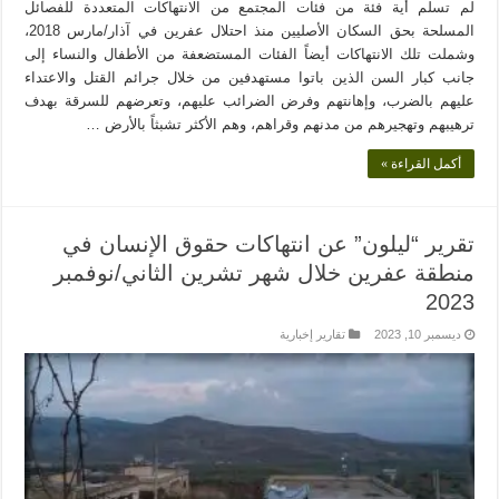
لم تسلم أية فئة من فئات المجتمع من الانتهاكات المتعددة للفصائل
المسلحة بحق السكان الأصليين منذ احتلال عفرين في آذار/مارس 2018،
وشملت تلك الانتهاكات أيضاً الفئات المستضعفة من الأطفال والنساء إلى
جانب كبار السن الذين باتوا مستهدفين من خلال جرائم القتل والاعتداء
عليهم بالضرب، وإهانتهم وفرض الضرائب عليهم، وتعرضهم للسرقة بهدف
ترهيبهم وتهجيرهم من مدنهم وقراهم، وهم الأكثر تشبثاً بالأرض …
أكمل القراءة »
تقرير “ليلون” عن انتهاكات حقوق الإنسان في
منطقة عفرين خلال شهر تشرين الثاني/نوفمبر
2023
ديسمبر 10, 2023
تقارير إخبارية