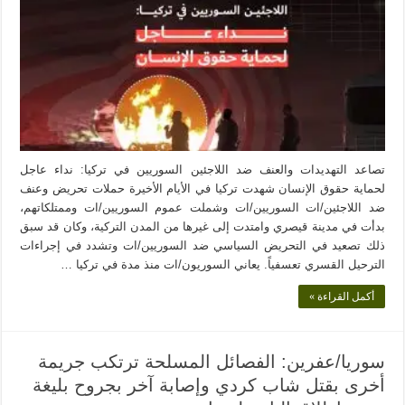
تصاعد التهديدات والعنف ضد اللاجئين السوريين في تركيا: نداء عاجل
لحماية حقوق الإنسان شهدت تركيا في الأيام الأخيرة حملات تحريض وعنف
ضد اللاجئين/ات السوريين/ات وشملت عموم السوريين/ات وممتلكاتهم،
بدأت في مدينة قيصري وامتدت إلى غيرها من المدن التركية، وكان قد سبق
ذلك تصعيد في التحريض السياسي ضد السوريين/ات وتشدد في إجراءات
الترحيل القسري تعسفياً. يعاني السوريون/ات منذ مدة في تركيا …
أكمل القراءة »
سوريا/عفرين: الفصائل المسلحة ترتكب جريمة
أخرى بقتل شاب كردي وإصابة آخر بجروح بليغة