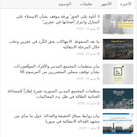
الأخيرة
الأشهر
تعليقات
الوسوم
لا أتاوة على الحق” ورقة موقف بشأن الاستيلاء على
المنازل وابتزاز أصحابها في عفرين”
يوليو 15, 2026
ما بعد السقوط: الانتهاكات بحق الكُرد في عفرين وحلب
خلال المرحلة الانتقالية
يونيو 29, 2026
بيان منظمات المجتمع المدني والأفراد الموقّعون/ات
بشأن توقيف ممثلي المتضررين من المرسوم 66
يونيو 16, 2026
منظمات المجتمع المدني السورية تقترح إطاراً للمساءلة
الجنائية الفعّالة في ظل بدء المحاكمات
مايو 12, 2026
بيان روابط ميثاق الحقيقة والعدالة: حول ما تبدّى من
مشهد العدالة الانتقالية في سوريا
مايو 1, 2026