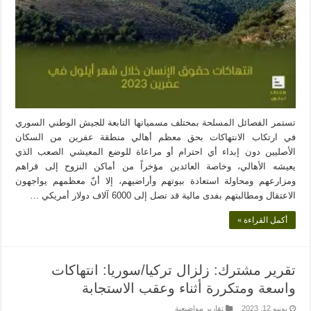
تستمر الفصائل المسلحة بمختلف مسمياتها التابعة للجيش الوطني السوري
في ارتكاب الانتهاكات بحق معظم أهالي منطقة عفرين من السكان
الأصليين دون إبداء أي احترام أو مراعاة للوضع المعيشي الصعب الذي
يعيشه الأهالي، وخاصة العائدين مؤخراً من أماكن النزوح إلى قراهم
ومزارعهم ومحاولة استعادة بيوتهم وأراضيهم، إلا أنّ معظمهم يواجهون
الاعتقال ومطالبتهم بفدى مالية قد تصل إلى 6000 آلاف دولار أمريكي …
أكمل القراءة »
تقرير مشترك: زلزال تركيا/سوريا: انتهاكات
واسعة ومتكررة أثناء وعقب الاستجابة
يونيو 12, 2023
تقارير مواضيعية