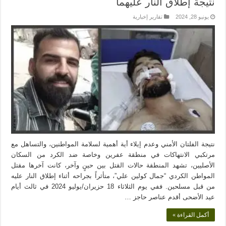
نتيجة إطلاق النار عليهما
يونيو 28, 2024
تقارير إخبارية
نتيجة الفلتان الأمني وعدم إيلاء أية أهمية لسلامة المواطنين، والتساهل مع
مرتكبي الانتهاكات في منطقة عفرين وخاصة ضد الكرد من السكان
الأصليين، تشهد المنطقة حالات القتل بين حينٍ وآخر، كانت آخرها مقتل
المواطن الكردي “جمال كولين علي”، متأثراً بجراحه أثناء إطلاق النار عليه
من قبل مسلحين. ففي يوم الثلاثاء 18 حزيران/يوليو 2024 في ثالث أيام
عيد الأضحى أقدم عناصر حاجز …
أكمل القراءة »