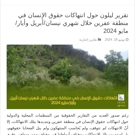
تقرير ليلون حول انتهاكات حقوق الإنسان في
منطقة عفرين خلال شهري نيسان/أبريل وأيار/
مايو 2024
يونيو 18, 2024
تقارير إخبارية
رغم صدور العديد من التقارير الحقوقية من المنظمات المحلية والدولية
حول انتهاكات حقوق الإنسان في منطقة عفرين وتنديدها بتلك الانتهاكات، إلا
أنّ الانتهكات لم تتوقف، ولم يُحاسب المنتهكون ولم ينل الضحايا حقوقهم،
بل استمرت تلك الانتهاكات بمختلف أنماطها في مختلف مدن ونواحي وقرى