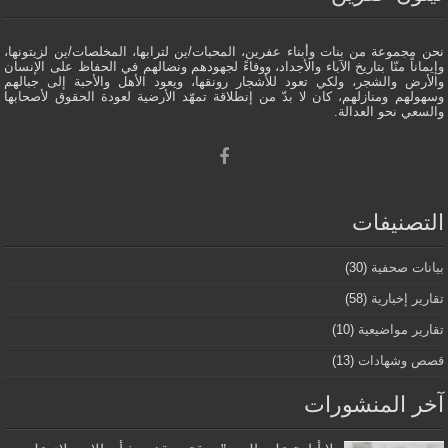
نحن مجموعة من بنات وأبناء عفرين، المحبات/ين لترابها، المخلصات/ين لزيتونها،
وإيماناً منّا بتاريخ الآباء والأجداد، ووفاءً لجهودهم ونضالهم في الحفاظ على الإنسان
والأرض والشجر، ولكي تعود للأشجار رونقها، ويعود الأهل والأحبة إلى جبالهم
وسهولهم ومنازلهم، كان لا بدّ من إنطلاقة تمهّد الأرضية لعودة الحقوق لأصحابها
والسعي نحو العدالة.
التصنيفات
بيانات صحفية
(30)
تقارير إخبارية
(58)
تقارير مواضيعية
(10)
قصص وشهادات
(13)
آخر المنشورات